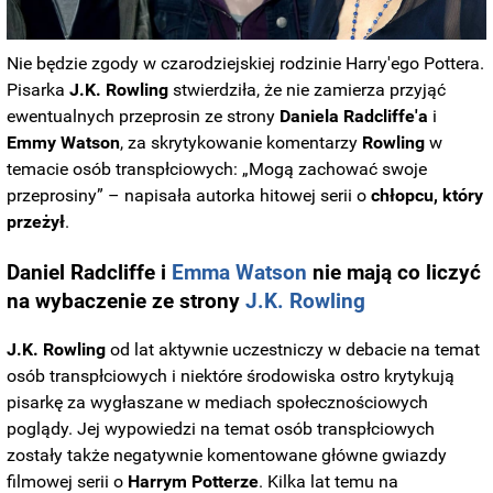
Nie będzie zgody w czarodziejskiej rodzinie Harry'ego Pottera.
Pisarka
J.K. Rowling
stwierdziła, że nie zamierza przyjąć
ewentualnych przeprosin ze strony
Daniela Radcliffe'a
i
Emmy
Watson
, za skrytykowanie komentarzy
Rowling
w
temacie osób transpłciowych: „Mogą zachować swoje
przeprosiny” – napisała autorka hitowej serii o
chłopcu, który
przeżył
.
Daniel Radcliffe i
Emma
Watson
nie mają co liczyć
na wybaczenie ze strony
J.K. Rowling
J.K. Rowling
od lat aktywnie uczestniczy w debacie na temat
osób transpłciowych i niektóre środowiska ostro krytykują
pisarkę za wygłaszane w mediach społecznościowych
poglądy. Jej wypowiedzi na temat osób transpłciowych
zostały także negatywnie komentowane główne gwiazdy
filmowej serii o
Harrym
Potterze
. Kilka lat temu na