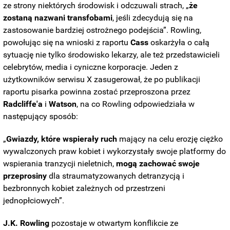
ze strony niektórych środowisk i
odczuwali strach, „
że
zostaną nazwani transfobami
, jeśli zdecydują się na
zastosowanie bardziej ostrożnego podejścia”. Rowling,
powołując się na wnioski z raportu
Cass
oskarżyła o całą
sytuację nie tylko środowisko lekarzy, ale też przedstawicieli
celebrytów, media i cyniczne korporacje. Jeden z
użytkowników serwisu X zasugerował, że po publikacji
raportu pisarka powinna zostać przeproszona przez
Radcliffe'a
i
Watson
, na co Rowling odpowiedziała w
następujący sposób:
„
Gwiazdy, które wspierały ruch
mający na celu erozję ciężko
wywalczonych praw kobiet i wykorzystały swoje platformy do
wspierania tranzycji nieletnich,
mogą zachować swoje
przeprosiny
dla straumatyzowanych detranzycją i
bezbronnych kobiet zależnych od przestrzeni
jednopłciowych”.
J.K. Rowling
pozostaje w otwartym konflikcie ze