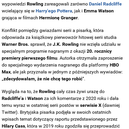
wypowiedzi
Rowling
zareagowali zarówno
Daniel
Radcliffe
wcielający się w
Harry'ego Pottera
, jak i
Emma
Watson
grająca w filmach
Hermionę Granger
.
Konflikt pomiędzy gwiazdami serii a pisarką, która
odpowiada za książkowy pierwowzór hitowej serii studia
Warner Bros.
sprawił, że
J.K. Rowling
nie wzięła udziału w
specjalnym programie nagranym z okazji
20. rocznicy
premiery pierwszego filmu
. Autorka otrzymała zaproszenie
do specjalnego wydarzenia nagranego dla platformy
HBO
Max
, ale jak przyznała w jednym z późniejszych wywiadów:
„
zdecydowałam, że nie chcę tego robić
”.
Wygląda na to, że
Rowling
cały czas żywi urazę do
Radcliffe'a
i
Watson
za ich komentarze z 2020 roku i dała
temu wyraz w ostatniej serii postów w
serwisie
X
(dawniej
Twitter). Brytyjska pisarka podjęła w swoich ostatnich
wpisach temat dotyczący raportu przedstawionego przez
Hilary Cass
, która w 2019 roku zgodziła się przeprowadzić