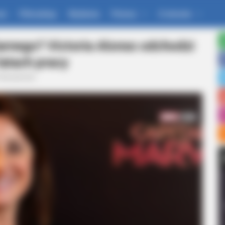
um
Filmoskop
Wydania
Pomoc
O stronie
iarnego? Victoria Alonso odchodzi
latach pracy
Aktualności
at Give Us Shivers