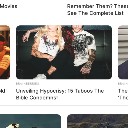
 Movies
Remember Them? These 
See The Complete List
BRAINBERRIES
BRAIN
ld
Unveiling Hypocrisy: 15 Taboos The
The
Bible Condemns!
'The