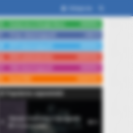
Zaloguj się
Czytaj nas w Google News
OBSERWUJ
15 tys. obserwujących
LUBIĘ TO
3579 obserwujących
OBSERWUJ
3554 subskrybentów
SUBSKRYBUJ
1066 obserwujących
OBSERWUJ
Kanał RSS
SUBSKRYBUJ
Popularne zapowiedzi
Rękopis znaleziony w Saragossie
1
10
14 września 2026