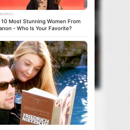
BERRIES
 10 Most Stunning Women From
3
Zaklinacz deszczu
2
anon - Who Is Your Favorite?
4
30 Days Of Night
1
5
50 pierwszych randek
1