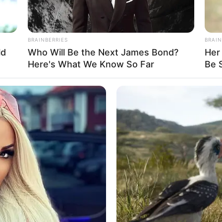
BRAINBERRIES
BRAIN
ld
Who Will Be the Next James Bond?
Her 
Here's What We Know So Far
Be 