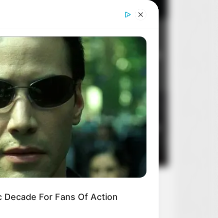
Dom dobry
2
8
14 sierpnia 2026
Stan zagrożenia
3
5
10 sierpnia 2026
c Decade For Fans Of Action