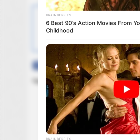
BRAINBERRIES
6 Best 90’s Action Movies From Yo
OBSERWUJ NAS W
Childhood
Facebook
Twitter
Google+
Tagi:
Disney
Filmy
Marvel
Marvel Studios
BRAINBERRIES