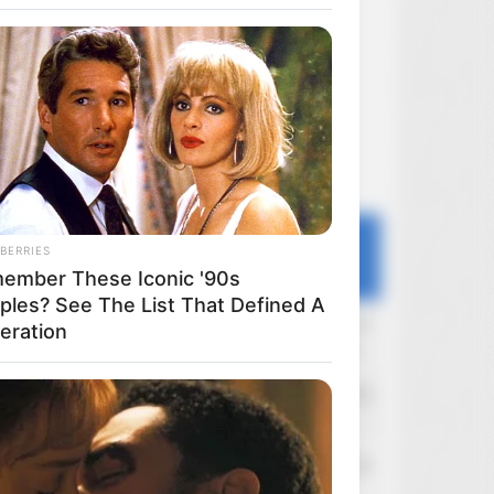
Ostatnie dyskusje
BERRIES
Forum
Portal
Filmoskop
ember These Iconic '90s
ples? See The List That Defined A
HAL 9000
Dzisiaj o 13:15
eration
Sklepy internetowe - wysyłka, opłaty itd.
Dusia
Dzisiaj o 12:40
Dusia
Dusia
Dzisiaj o 12:28
Kolekcja Quadyfula