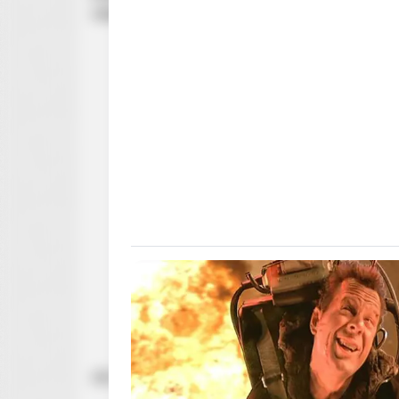
odpowiadała tylko
jednak
osoba
.
zdj. IMDB