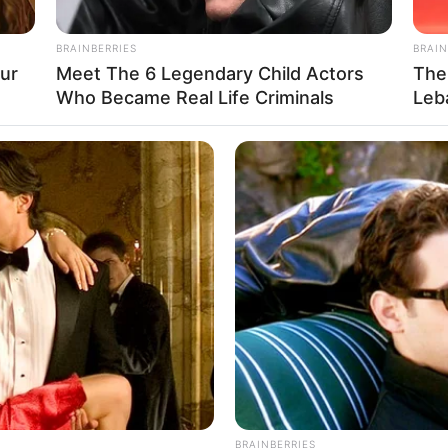
BRAINBERRIES
BRAIN
ur
Meet The 6 Legendary Child Actors
The
 GOOGLE NEWS, BY BYĆ NA BIEŻĄCO!
Who Became Real Life Criminals
Leb
Victoria Alonso
BRAINBERRIES