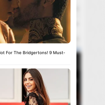
kłapouchy
Dzisiaj o 10:15
Wojciech Has
Kirek
Dzisiaj o 9:24
Pedro Almodovar
Mefisto
Dzisiaj o 2:44
Zapowiedzi wydań z filmami 4k uhd - zagraniczne wydania
t For The Bridgertons! 9 Must-
Popularne wydania
Miesiąca
Roku
Ogółem
1
Brutalista
3
2
Rocky Horror Picture Show
2