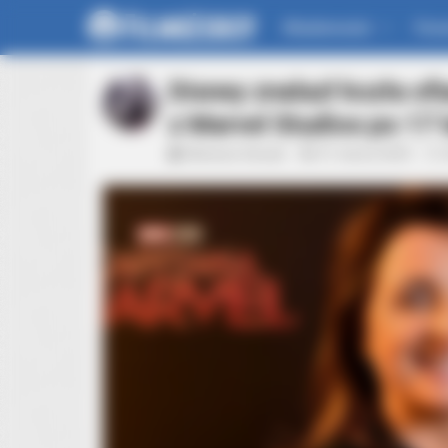
Wiadomości
For
Disney znalazł kozła of
z Marvel Studios po 17 
Mateusz Zaczyk
21 marca 2023
BRAINBERRIES
8 Movies Based On Real Stories Th