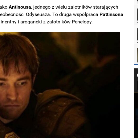
ako
Antinousa
, jednego z wielu zalotników starających
eobecności Odyseusza. To druga współpraca
Pattinsona
minentny i arogancki z zalotników Penelopy.