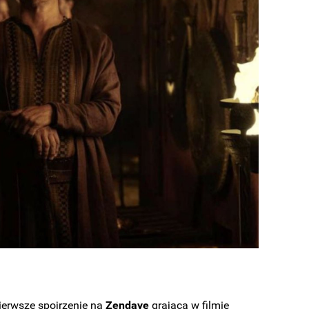
ierwsze spojrzenie na
Zendayę
grającą w filmie