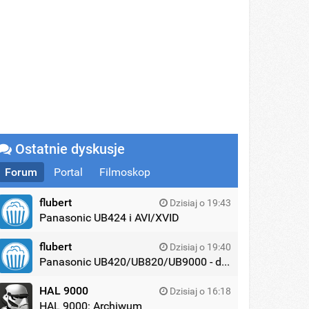
Ostatnie dyskusje
Forum
Portal
Filmoskop
flubert
Dzisiaj o 19:43
Panasonic UB424 i AVI/XVID
flubert
Dzisiaj o 19:40
Panasonic UB420/UB820/UB9000 - dyskusja
HAL 9000
Dzisiaj o 16:18
HAL 9000: Archiwum