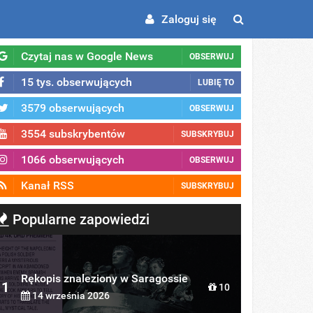
Zaloguj się
Czytaj nas w Google News
OBSERWUJ
15 tys. obserwujących
LUBIĘ TO
3579 obserwujących
OBSERWUJ
3554 subskrybentów
SUBSKRYBUJ
1066 obserwujących
OBSERWUJ
Kanał RSS
SUBSKRYBUJ
Popularne zapowiedzi
Rękopis znaleziony w Saragossie
1
10
14 września 2026