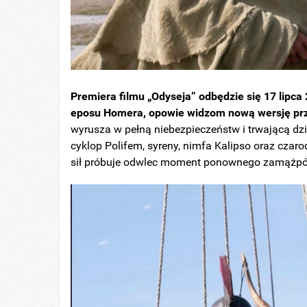
Premiera filmu „Odyseja” odbędzie się 17 lipca
eposu Homera, opowie widzom nową wersję pr
wyrusza w pełną niebezpieczeństw i trwającą dzi
cyklop Polifem, syreny, nimfa Kalipso oraz czar
sił próbuje odwlec moment ponownego zamążpójś