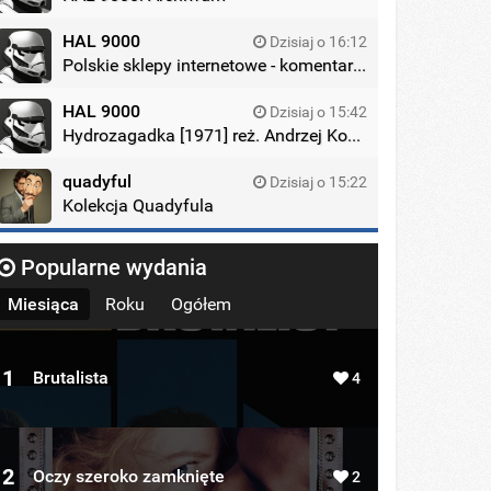
HAL 9000
Dzisiaj o 16:12
Polskie sklepy internetowe - komentarze
HAL 9000
Dzisiaj o 15:42
Hydrozagadka [1971] reż. Andrzej Kondratiuk
quadyful
Dzisiaj o 15:22
Kolekcja Quadyfula
Popularne wydania
Miesiąca
Roku
Ogółem
1
Brutalista
4
2
Oczy szeroko zamknięte
2