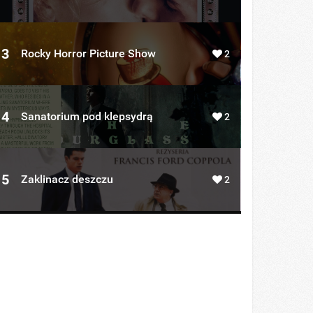
3
Rocky Horror Picture Show
2
4
Sanatorium pod klepsydrą
2
5
Zaklinacz deszczu
2