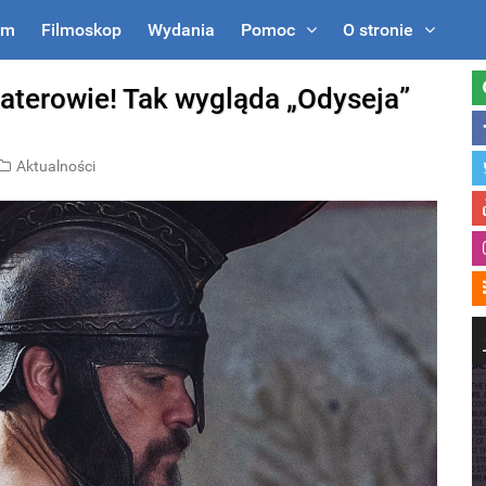
um
Filmoskop
Wydania
Pomoc
O stronie
haterowie! Tak wygląda „Odyseja”
Aktualności