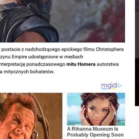
e postacie z nadchodzącego epickiego filmu Christophera
azynu Empire udostępnione w mediach
interpretację ponadczasowego
mitu Homera
autorstwa
ła mitycznych bohaterów.