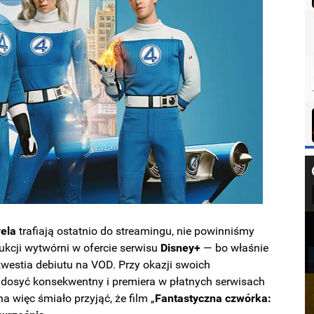
vela
trafiają ostatnio do streamingu, nie powinniśmy
ukcji wytwórni w ofercie serwisu
Disney+
— bo
właśnie
e kwestia debiutu na VOD. Przy okazji swoich
o dosyć konsekwentny i premiera w płatnych serwisach
a więc śmiało przyjąć, że film „
Fantastyczna czwórka: