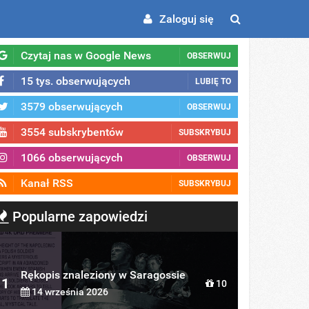
Zaloguj się
Czytaj nas w Google News
OBSERWUJ
15 tys. obserwujących
LUBIĘ TO
3579 obserwujących
OBSERWUJ
3554 subskrybentów
SUBSKRYBUJ
1066 obserwujących
OBSERWUJ
Kanał RSS
SUBSKRYBUJ
Popularne zapowiedzi
Rękopis znaleziony w Saragossie
1
10
14 września 2026