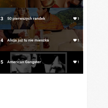
3
50 pierwszych randek
1
4
Alicja już tu nie mieszka
1
5
American Gangster
1