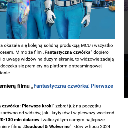
a okazała się kolejną solidną produkcją MCU i wszystko
kcesem. Mimo że film „
Fantastyczna czwórka
” dopiero
lki o uwagę widzów na dużym ekranie, to widzowie zadają
 doczeka się premiery na platformie streamingowej
tanie.
remierą filmu
„
Fantastyczna czwórka: Pierwsze
 czwórka: Pierwsze kroki
” zebrał już na początku
zarówno od widzów, jak i krytyków i w pierwszy weekend
20-130 mln
dolarów
i zaliczyć tym samym najlepsze
iery filmu „
Deadpool & Wolverine
”, który w lipcu 2024