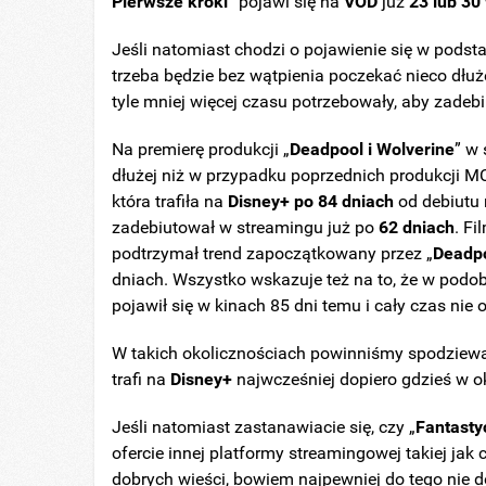
Pierwsze kroki
” pojawi się na
VOD
już
23 lub 30
Jeśli natomiast chodzi o pojawienie się w pods
trzeba będzie bez wątpienia poczekać nieco dłuż
tyle mniej więcej czasu potrzebowały, aby zade
Na premierę produkcji „
Deadpool i Wolverine
” w
dłużej niż w przypadku poprzednich produkcji MC
która trafiła na
Disney+
po 84 dniach
od debiutu 
zadebiutował w streamingu już po
62 dniach
. Fi
podtrzymał trend zapoczątkowany przez „
Deadpo
dniach. Wszystko wskazuje też na to, że w podo
pojawił się w kinach 85 dni temu i cały czas nie
W takich okolicznościach powinniśmy spodziewać 
trafi na
Disney+
najwcześniej dopiero gdzieś w o
Jeśli natomiast zastanawiacie się, czy
„
Fantasty
ofercie innej platformy streamingowej takiej jak
dobrych wieści, bowiem najpewniej do tego nie 