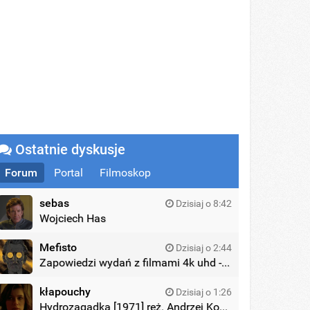
Ostatnie dyskusje
Forum
Portal
Filmoskop
sebas
Dzisiaj o 8:42
Wojciech Has
Mefisto
Dzisiaj o 2:44
Zapowiedzi wydań z filmami 4k uhd - zagraniczne wydania
kłapouchy
Dzisiaj o 1:26
Hydrozagadka [1971] reż. Andrzej Kondratiuk