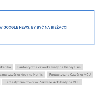
 GOOGLE NEWS, BY BYĆ NA BIEŻĄCO!
ka film
Fantastyczna czwórka kiedy na Disney Plus
czna czwórka kiedy na Netflix
Fantastyczna Czwórka MCU
Fantastyczna czwórka Pierwsze kroki kiedy na VOD