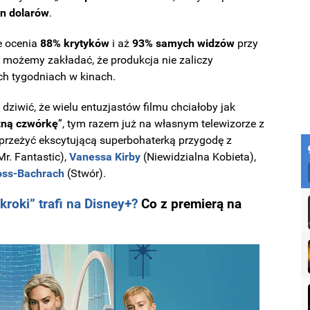
n dolarów
.
 ocenia
88% krytyków
i aż
93% samych widzów
przy
ęc możemy zakładać, że produkcja nie zaliczy
ch tygodniach w kinach.
dziwić, ż
e wielu entuzjastów filmu chciałoby jak
zną czwórkę
”, tym razem już na własnym telewizorze z
przeżyć ekscytującą superbohaterką przygodę z
Mr. Fantastic),
Vanessa Kirby
(Niewidzialna Kobieta),
ss-Bachrach
(Stwór).
roki” trafi na Disney+?
Co z premierą na