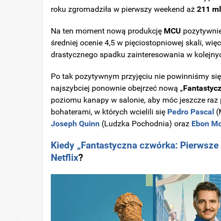
roku zgromadziła w pierwszy weekend aż
211 ml
Na ten moment nową produkcję
MCU
pozytywnie
średniej ocenie 4,5 w pięciostopniowej skali, wi
drastycznego spadku zainteresowania w kolejny
Po tak pozytywnym przyjęciu nie powinniśmy się 
najszybciej ponownie obejrzeć nową „
Fantastyc
poziomu kanapy w salonie, aby móc jeszcze raz 
bohaterami, w których wcielili się
Pedro Pascal
(
Joseph Quinn
(Ludzka Pochodnia) oraz
Ebon Mo
Kiedy „Fantastyczna czwórka: Pierwsze k
Netflix
?