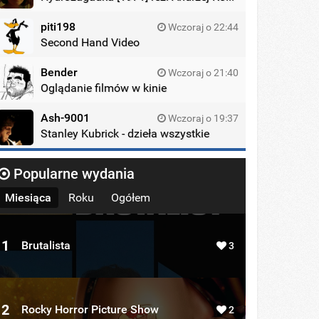
piti198
Wczoraj o 22:44
Second Hand Video
Bender
Wczoraj o 21:40
Oglądanie filmów w kinie
Ash-9001
Wczoraj o 19:37
Stanley Kubrick - dzieła wszystkie
Popularne wydania
Miesiąca
Roku
Ogółem
1
Brutalista
3
2
Rocky Horror Picture Show
2