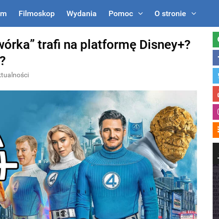
um
Filmoskop
Wydania
Pomoc
O stronie
órka” trafi na platformę Disney+?
x?
tualności