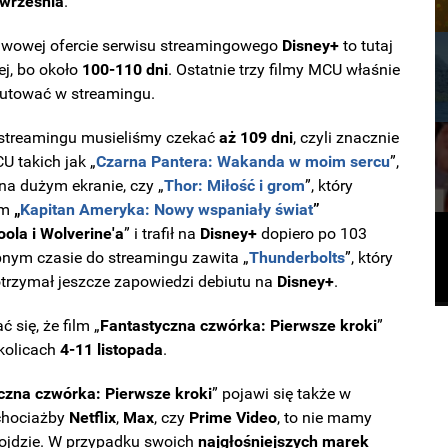
 września
.
tawowej ofercie serwisu streamingowego
Disney+
to tutaj
ej, bo około
100-110 dni
. Ostatnie trzy filmy MCU właśnie
biutować w streamingu.
 streamingu musieliśmy czekać
aż
109 dni
, czyli znacznie
U takich jak „
Czarna Pantera: Wakanda w moim sercu
”,
na dużym ekranie, czy „
Thor: Miłość i grom
”, który
lm
„
Kapitan Ameryka: Nowy wspaniały świat
”
ola i Wolverine'a
” i trafił na
Disney+
dopiero po 103
bnym czasie do streamingu zawita „
Thunderbolts
”, który
 otrzymał jeszcze zapowiedzi debiutu na
Disney+
.
się, że film „
Fantastyczna czwórka: Pierwsze kroki
”
kolicach
4-11 listopada
.
czna czwórka: Pierwsze kroki
” pojawi się także w
 chociażby
Netflix
,
Max
, czy
Prime
Video
, to nie mamy
dojdzie. W przypadku swoich
najgłośniejszych marek