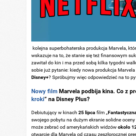
kolejna superbohaterska produkcja Marvela, któr
wskazuje na to, że stanie się też finansowym su
zawitał do kin i ma przed sobą kilka tygodni wa
sobie już pytanie: kiedy nowa produkcja Marvela
Disney+
? Spróbujmy więc odpowiedzieć na to py
Nowy film
Marvela podbija kina. Co z p
kroki
”
na Disney Plus?
Debiutujący w kinach
25 lipca
film „
Fantastyczna
swojego pobytu na dużym ekranie solidne oceny 
może zebrać od amerykańskich widzów
około 1
otwarcie dla Marvela od czasu zeszłorocznej prem