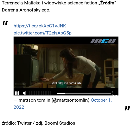
Terrence'a Malicka i widowisko science fiction „
Źródło
”
Darrena Aronofsky'ego.
https://t.co/okXcG1yJNK
pic.twitter.com/T2elsAbG5p
— mattson tomlin (@mattsontomlin)
October 1,
2022
źródło: Twitter / zdj. Boom! Studios