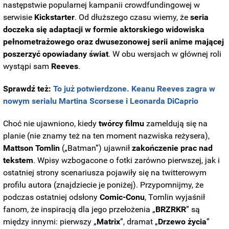
następstwie popularnej kampanii crowdfundingowej w
serwisie
Kickstarter
.
Od dłuższego czasu wiemy, że
seria
doczeka się adaptacji w formie aktorskiego widowiska
pełnometrażowego oraz dwusezonowej serii anime mającej
poszerzyć opowiadany świat
. W obu wersjach w głównej roli
wystąpi sam
Reeves
.
Sprawdź też:
To już potwierdzone. Keanu Reeves zagra w
nowym serialu Martina Scorsese i Leonarda DiCaprio
Choć nie ujawniono, kiedy
twórcy filmu
zameldują się na
planie (nie znamy też na ten moment nazwiska reżysera),
Mattson Tomlin
(„Batman”) ujawnił
zakończenie prac nad
tekstem
. Wpisy wzbogacone o fotki zarówno pierwszej, jak i
ostatniej strony scenariusza pojawiły się na twitterowym
profilu autora (znajdziecie je poniżej).
Przypomnijmy, że
podczas ostatniej odsłony
Comic-Conu
, Tomlin wyjaśnił
fanom, że inspiracją dla jego przełożenia „
BRZRKR
” są
między innymi: pierwszy „
Matrix
”, dramat „
Drzewo życia
”