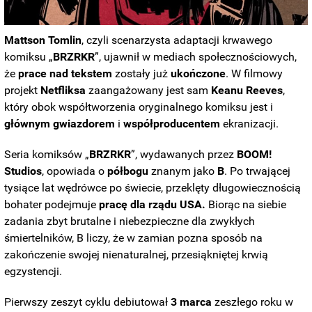
Mattson Tomlin
, czyli scenarzysta adaptacji krwawego
komiksu „
BRZRKR
”, ujawnił w mediach społecznościowych,
że
prace nad tekstem
zostały już
ukończone
. W filmowy
projekt
Netfliksa
zaangażowany jest sam
Keanu Reeves
,
który obok współtworzenia oryginalnego komiksu jest i
głównym gwiazdorem
i
współproducentem
ekranizacji.
Seria komiksów „
BRZRKR
”, wydawanych przez
BOOM!
Studios
, opowiada o
półbogu
znanym jako
B
. Po trwającej
tysiące lat wędrówce po świecie, przeklęty długowiecznością
bohater podejmuje
pracę dla rządu USA.
Biorąc na siebie
zadania zbyt brutalne i niebezpieczne dla zwykłych
śmiertelników, B liczy, że w zamian pozna sposób na
zakończenie swojej nienaturalnej, przesiąkniętej krwią
egzystencji.
Pierwszy zeszyt cyklu debiutował
3 marca
zeszłego roku w