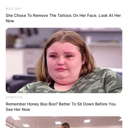
BUZZ DAY
She Chose To Remove The Tattoos On Her Face. Look At Her
Now
Pełna rozpiska premier tygodnia produkcji
oryginalnych Netfliksa
Premiera
Tytuł
Jakość
22 lutego
CAT BURGLAR
HD, DD 5.1
MIŁOŚĆ JEST ŚLEPA:
22 lutego
HD, DD 5.1
JAPONIA - odcinki 10-11
HABERION
23 lutego
UFO
-
Remember Honey Boo Boo? Better To Sit Down Before You
ŚWIAT KARMY:
24 lutego
HD, DD 5.1
See Her Now
TELEDYSKI
4K (DV, HDR10), DD
25 lutego
BEZ WYTCHNIENIA
5.1