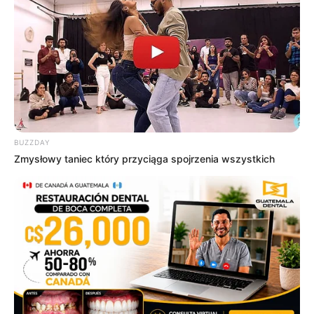
4K (DV, HDR10), DD
25 lutego
Juvenile Justice: Sezon 1
5.1
25 lutego
MERLI. SAPERE AUDE
4K, DD 5.1
MIŁOŚĆ JEST ŚLEPA:
HD (DV, HDR10), DD
25 lutego
SEZON 2 - odcinek 10
5.1
4K (DV, HDR10),
25 lutego
WIKINGOWIE: WALHALLA
Dolby Atmos, DD 5.1
ZJAZD RODZINNY U
4K (DV, HDR10),
BUZZDAY
25 lutego
Zmysłowy taniec który przyciąga spojrzenia wszystkich
MADEI
Dolby Atmos, DD 5.1
ZNÓW MIEĆ 15 LAT:
4K (DV, HDR10), DD
25 lutego
Sezon 1
5.1
Pełna rozpiska premier tygodnia pozostałych
filmów i seriali na Netfliksie
Premiera
Tytuł
22 lutego
LOVE SONG