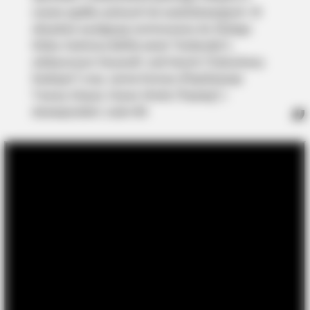
czasie zgiełku późnych lat sześćdziesiątych. W
obsadzie występują nominowana do Złotego
Globu Caitriona Balfe( serial "Outlander"),
zdobywczyni Oscara® Judi Dench ("Zakochany
Szekspir") oraz Jamie Dornan (Pięćdziesiąt
Twarzy Greya), Ciaran Hinds ("Szpieg") i
dziesięcioletni Jude Hill.