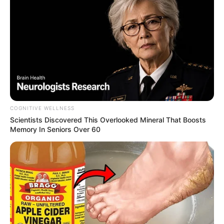
25 lutego
Na planie XIX, odc. 8
Przegląd tygodnia: Wieczór z Johnem Oliverem
25 lutego
IX, odc. 1
25 lutego
Superman i Lois II, odc. 5
26 lutego
Batwoman III, odc. 12
26 lutego
Wszyscy za jednego
26 lutego
Żona pilota
27 lutego
Ci, którzy życzą mi śmierci
COGNITIVE WELLNESS
27 lutego
Mały motyl
Scientists Discovered This Overlooked Mineral That Boosts
27 lutego
Młody Sheldon V, odc. 14
Memory In Seniors Over 60
27 lutego
Na zawsze w moim sercu
27 lutego
Obsesja Eve IV, odc. 1-2
27 lutego
Wampiry: Dziedzictwo IV, odc. 10
Co obejrzeć na iTunes, Apple TV+ i Amazon Prime
Video? „Halloween zabija” i „Paranormal Activity:
Next of Kin” w 4K