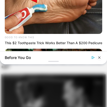
Way of the Cross
22 lutego
HD, DD 5.1
brak
(2022)
4K (DV, HDR10),
dźwięk
Halloween zabija
24 lutego
Dolby Atmos,
(DD 5.1) i
(2021)
DD 5.1
napisy
dźwięk
Paranormal Activity:
4K (DV, HDR10),
24 lutego
(DD 5.1)
GOOD TO KNOW THIS
Bliscy krewni (2021)
DD 5.1
napisy
This $2 Toothpaste Trick Works Better Than A $200 Pedicure
25 lutego
Unsheltered (2022)
HD, DD 5.1
brak
Before You Go
Co obejrzeć w kinie? „Mój dług”, „Belfast” i „Mój
syn”
BRAINBERRIES