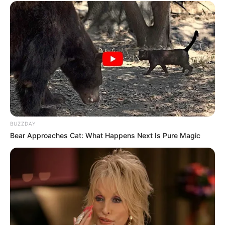
Jóhannes
Jóhannesson
,
Laura
Berlin
,
David Oakes
i
Caroline
Henderson
. W obsadzie pojawią się także
Pollyanna
McIntosh
i
Asbjørn
Krogh
Nissen
.
BUZZDAY
Bear Approaches Cat: What Happens Next Is Pure Magic