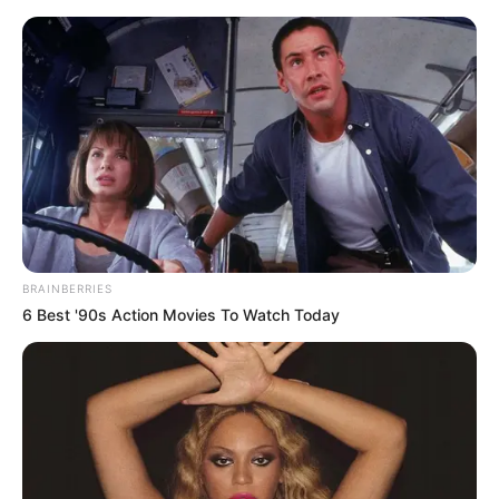
Filmowe premiery tygodnia 21.02-
27.02: „Belfast”, „Wikingowie”,
„Obsesja Eve”, „Mój dług” i inne
Mateusz Zaczyk
19 lutego 2022
Artykuły
BRAINBERRIES
6 Best '90s Action Movies To Watch Today