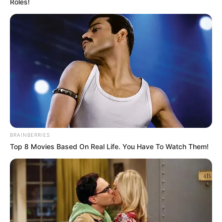
Roles!
Speed: Niebezpieczna
23 lutego
plastikowe
Galapagos
prędkość (1994) DVD
Śmierć Zygielbojma
23 lutego
plastikowe
Monolith
(2021) DVD
Terminator: Mroczne
23 lutego
przeznaczenie (2019)
plastikowe
Galapagos
BD
Terminator: Mroczne
23 lutego
przeznaczenie (2019)
plastikowe
Galapagos
DVD
Transporter (2002)
BRAINBERRIES
23 lutego
plastikowe
Galapagos
DVD
Top 8 Movies Based On Real Life. You Have To Watch Them!
Ainbo - strażniczka
24 lutego
plastikowe
Kino Świat
Amazonii (2021) DVD
24 lutego
Lokatorka (2021) DVD
plastikowe
Kino Świat
Co obejrzeć na
Netflix
? Interaktywna animacja
„Cat Burglar” od twórców „Czarnego lustra”