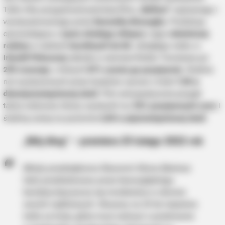
Tylko Hity przygotował premierę filmu „
Belfast
” napisanego i
wyreżyserowanego przez
Kennetha Branagha
. Produkcja
opowiadająca o
życiu młodego chłopca
i jego
robotniczej
rodziny
w realiach
burzliwych lat 60.
ubiegłego wieku w
Irlandii Północnej
zebrała w serwisie Rotten Tomatoes już
293 recenzje
, z których
87% ocenia go pozytywnie
. Średnia
not wystawionych przez krytyków wynosi z kolei
7,90 w
BUZZDAY
dziesięciostopniowej skali
. Film entuzjastycznie przyjęli
Oto co dzieje się z ludźmi, którzy mają aloes w domu
także widzowie, którzy wystawili mu
92% pozytywnych ocen
i
średnią ocenę na poziomie
4,50 w pięciostopniowej skali
.
„Mój dług” – premiera 25 lutego 2022 rok
Młody przedsiębiorca Sławomir Sikora (Bartosz
Sak) prześladowany przez bezwzględnego
bandytę dopuszcza się morderstwa w obronie
swoich najbliższych. Skazany na 25 lat więzienia
trafia za kraty, gdzie musi walczyć o przetrwanie