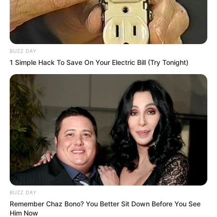
Michaela Koryty
o tym samym tytule. Literacki pierwowzór
scenariusza opowiada o
nastolatku objętym programem
ochrony świadków
, który ukrywa się przed dwójką zabójców
na terenie obozowiska w Montanie podczas szalejących
BUZZ DAY
pożarów.
Jolie
wcieliła się w strażniczkę wieży widokowej,
1 Simple Hack To Save On Your Electric Bill (Try Tonight)
która zostaje wplątana
w niebezpieczny pościg za
poszukiwanym chłopcem
.
W filmie zagrali:
Nicholas Hoult, Jon Bernthal, Tyler Perry,
Aidan Gillen, Medina Senghore, Jake Weber i Finn Little
.
BUZZ DAY
Remember Chaz Bono? You Better Sit Down Before You See
Him Now