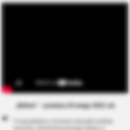
„Belfast” – premiera 25 lutego 2022 rok
To opowiedziana z humorem niezwykle osobista
opowieść o dzieciństwie pewnego chłopca w