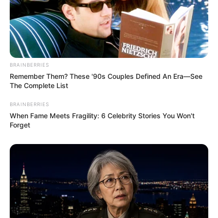
BRAINBERRIES
Remember Them? These '90s Couples Defined An Era—See
The Complete List
„
Wikingowie”
wracają w nowej odsłonie na Netflix
BRAINBERRIES
When Fame Meets Fragility: 6 Celebrity Stories You Won't
Forget