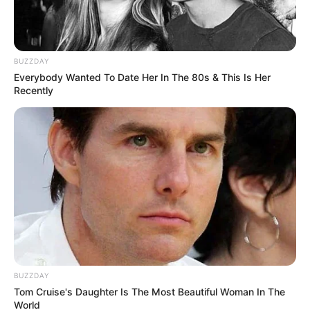
BUZZDAY
Everybody Wanted To Date Her In The 80s & This Is Her
Recently
Angelina Jolie w filmie „
Ci, którzy życzą mi
BUZZDAY
śmierci” na HBO GO
Tom Cruise's Daughter Is The Most Beautiful Woman In The
World