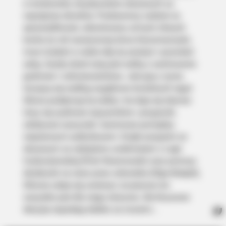
w środowisku recydywistów skazanych za
HEALTHYREHABCARE
najcięższe zbrodnie. Pozbawiony nadziei na
17 Actors You Didn't Know Were Gay—No. 7 Will Blow Your
sprawiedliwość, odizolowany od tych, których
Mind
kocha (w roli narzeczonej Anna Karczmarczyk),
musi znaleźć w sobie siłę, by przeżyć i pozostać
sobą. Każdy dzień tutaj jest walką o zachowanie
godności i człowieczeństwa. Jest grą o życie,
toczącą się według wyjątkowo brutalnych reguł.
Sikora podejmuje tę walkę i nie daje się złamać.
Uczy się zyskiwać sojuszników i przyjaciół,
zdobywać szacunek i lawirować pomiędzy
więziennymi subkulturami. Dzięki przyjaźni ze
skazanym za zabójstwo uciekinierem z Legii
Cudzoziemskiej (Piotr Stramowski) oraz pomocy
THE BUSINESS LEADS
działaczki na rzecz praw człowieka (Olga Bołądź),
Tom Selleck's Home Will Leave You Speechless - Take A
Sikorze udaje się uwierzyć, że jeszcze nie
Look
wszystko jest dla niego stracone. Ale kluczowe
decyzje zapadają daleko za murami…