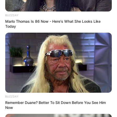
BUZZDAY
Marlo Thomas Is 86 Now - Here's What She Looks Like
Today
Pełna rozpiska premier tygodnia na polskim
iTunes
BUZZDAY
Remember Duane? Better To Sit Down Before You See Him
Now
Polska
Premiera
Tytuł
Jakość
wersja