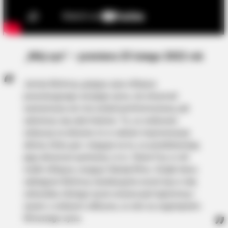
„Mój syn” – premiera 25 lutego 2022 rok
James McAvoy, grający ojca chłopca
poszukującego swojego syna, nie otrzymał
scenariusza ani nie został poinformowany, jak
zakończy się cała historia. To, co widzowie
zobaczą na ekranie, to w całości improwizacja
aktora, który gra i reaguje na to, co przedstawiają
jego ekranowi partnerzy, m.in. Claire Foy w roli
matki chłopca, znający fabułę filmu. Dzięki temu
zabiegowi McAvoy rewelacyjnie wczuł się w rolę
człowieka, którego życie owiane jest tajemnicą i
razem z widzami odkrywa, co stoi za zaginięciem
filmowego syna.