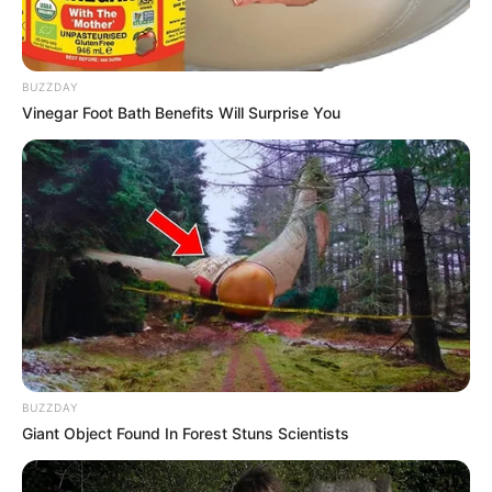
BUZZDAY
Vinegar Foot Bath Benefits Will Surprise You
Serwis
iTunes
przygotował dla swoich widzów premierę
dwóch horrorów. Pierwszy z nich, czyli „
Halloween zabija
”,
dostępny będzie w
rozdzielczości 4K
z systemem obrazu
Dolby
Vision
i oryginalną ścieżką dźwiękową w formacie
BUZZDAY
Dolby
Atmos
. Druga z produkcji „
Paranormal Activity: Bliscy
Giant Object Found In Forest Stuns Scientists
krewni
” również doczeka się wersji w
4K
z systemem
Dolby
Vision
, ale w jej przypadku zabraknie oryginalnej ścieżki