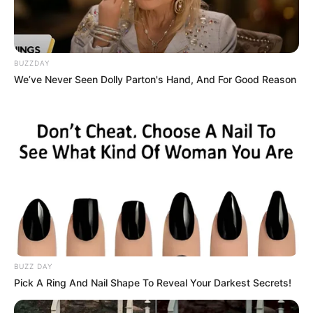
Co obejrzeć na
HBO GO
? „Obsesja Eve” powraca z
finałowym sezonem
BUZZDAY
We’ve Never Seen Dolly Parton's Hand, And For Good Reason
W serwisie
HBO
GO
pojawią się nowe odcinki seriali „
Billions
”,
BUZZ DAY
„
Prawi Gemstonowie
”, „
Euforia
”, „
Pozłacany wiek
”,
Pick A Ring And Nail Shape To Reveal Your Darkest Secrets!
„
Wychowane przez wilki
”, a także wracające po przerwie
produkcje „
Superman i Lois
” oraz „
Batwoman
”.