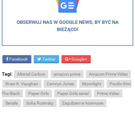
OBSERWUJ NAS W GOOGLE NEWS, BY BYĆ NA
BIEŻĄCO!
Facebook
Twitter
Google+
Tagi:
Altered Carbon
amazon prime
Amazon Prime Video
Brian K. Vaughan
Camryn Jones
Moonlight
Pacific Rim:
The Black
Paper Girls
Paper Girls serial
Prime Video
Seriale
Sofia Rosinsky
Zagubieni w kosmosie