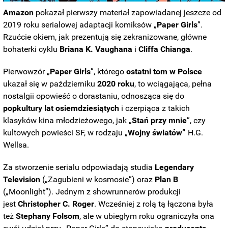
Amazon
pokazał pierwszy materiał zapowiadanej jeszcze od
2019 roku serialowej adaptacji komiksów „
Paper Girls
”.
Rzućcie okiem, jak prezentują się zekranizowane, główne
bohaterki cyklu
Briana K. Vaughana
i
Cliffa Chianga
.
Pierwowzór „
Paper Girls
”, którego
ostatni tom
w Polsce
ukazał się w październiku
2020 roku
, to wciągająca, pełna
nostalgii opowieść o dorastaniu, odnosząca się do
popkultury lat osiemdziesiątych
i czerpiąca z takich
klasyków kina młodzieżowego, jak „
Stań przy mnie
”, czy
kultowych powieści SF, w rodzaju „
Wojny światów”
H.G.
Wellsa.
Za stworzenie serialu odpowiadają studia
Legendary
Television
(„Zagubieni w kosmosie”) oraz
Plan B
(„Moonlight”). Jednym z showrunnerów produkcji
jest
Christopher C. Roger
. Wcześniej z rolą tą łączona była
też
Stephany Folsom
, ale w ubiegłym roku ograniczyła ona