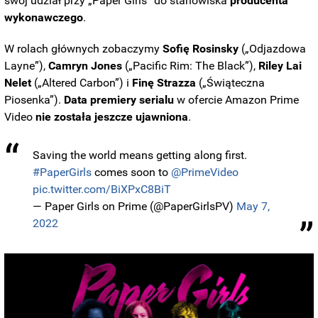
swój udział przy „Paper Girls” do stanowiska
producenta
wykonawczego
.
W rolach głównych zobaczymy
Sofię Rosinsky
(„Odjazdowa
Layne”),
Camryn Jones
(„Pacific Rim: The Black”),
Riley Lai
Nelet
(„Altered Carbon”) i
Finę Strazza
(„Świąteczna
Piosenka”).
Data premiery serialu
w ofercie Amazon Prime
Video
nie została jeszcze ujawniona
.
Saving the world means getting along first.
#PaperGirls
comes soon to
@PrimeVideo
pic.twitter.com/BiXPxC8BiT
— Paper Girls on Prime (@PaperGirlsPV)
May 7,
2022