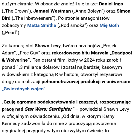
dużym ekranie. W obsadzie znaleźli się także:
Daniel Ings
(„The Crown”),
Jamael Westman
(„Anne Boleyn”) oraz
Simon
Bird
(„The Inbetweeners”). Po stronie antagonistów
zobaczymy
Matta Smitha
(„Ród smoka”) oraz
Mię Goth
(„Pearl”).
Za kamerą stoi
Shawn Levy
, twórca przebojów „Projekt
Adam”, „Free Guy” oraz
rekordowego hitu Marvela „Deadpool
& Wolverine”.
Ten ostatni film, który w 2024 roku zarobił
ponad 1,3 miliarda dolarów i został najbardziej kasowym
widowiskiem z kategorią R w historii, otworzył reżyserowi
drogę do realizacji
pełnometrażowej produkcji w uniwersum
„Gwiezdnych wojen”.
„
Czuję ogromne podekscytowanie i zaszczyt, rozpoczynając
pracę nad
Star Wars: Starfighter”
– powiedział Shawn Levy
w oficjalnym oświadczeniu. „Od dnia, w którym Kathy
Kennedy zadzwoniła do mnie z propozycją stworzenia
oryginalnej przygody w tym niezwykłym świecie, to