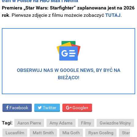
trafi w Polsce na HBO Max i Netflix
Premiera „Star Wars: Starfighter” zaplanowana jest na
2026
rok
. Pierwsze zdjęcie z filmu możecie zobaczyć
TUTAJ
.
OBSERWUJ NAS W GOOGLE NEWS, BY BYĆ NA
BIEŻĄCO!
Facebook
Twitter
Google+
Tagi:
Aaron Pierre
Amy Adams
Filmy
Gwiezdne Wojny
Lucasfilm
Matt Smith
Mia Goth
Ryan Gosling
Star