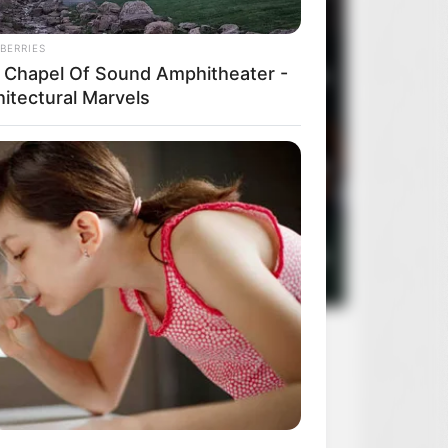
BERRIES
 Chapel Of Sound Amphitheater -
3
Oczy szeroko zamknięte
2
hitectural Marvels
4
Rocky Horror Picture Show
2
5
Sanatorium pod klepsydrą
2