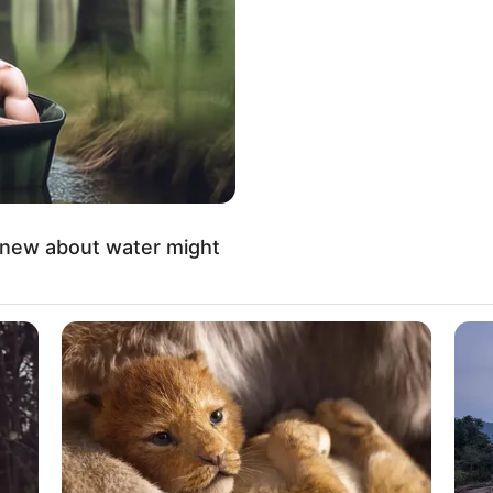
BRAINBERRIES
 True Personality
DNA Analysis Revealed T
Vikings
BRAIN
She
knew about water might
Who
BRAINBERRIES
Magnetic Floating Bed: All That Luxury
For Mere $1.6 Mil?