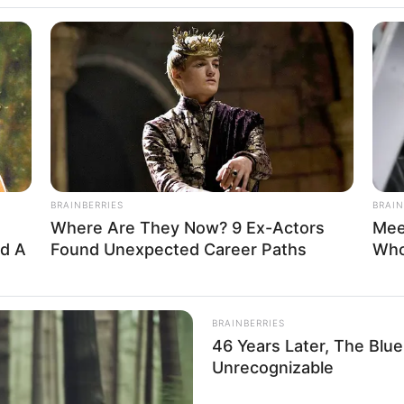
BRAINBERRIES
BRAIN
ions
From Albinos To Polygamists: The
10 
World's Most Unique Families
Exis
BRAINBERRIES
BRAIN
Where Are They Now? 9 Ex-Actors
Mee
ed A
Found Unexpected Career Paths
Who
BRAINBERRIES
46 Years Later, The Blu
Unrecognizable