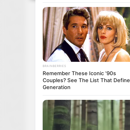
BRAINBERRIES
These Scenes Sparked Conversat
Beyond The Film
BRAINBERRIES
Remember These Iconic '90s
Couples? See The List That Defin
Generation