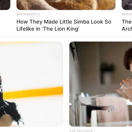
BRAINBERRIES
BRAIN
How They Made Little Simba Look So
The
Lifelike in 'The Lion King'
Arc
CTA FAVORITE