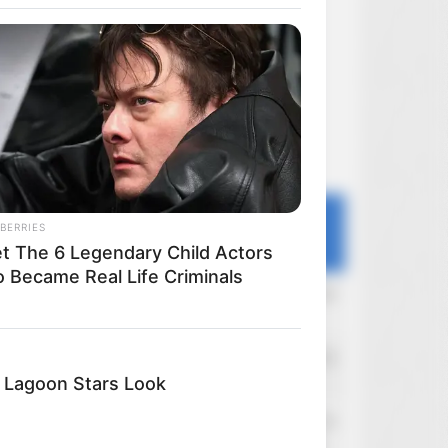
BERRIES
Tallest Women You Won't Believe
t
Ostatnie dyskusje
BERRIES
Forum
Portal
Filmoskop
t The 6 Legendary Child Actors
 Became Real Life Criminals
sebas
Dzisiaj o 20:40
Odtwarzacz 4K + monitor
adi90a
Dzisiaj o 19:36
Wojciech Has
e Lagoon Stars Look
lovelybones
Dzisiaj o 14:25
Zagraniczne sklepy internetowe - promocje