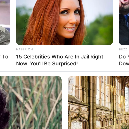
HABERION
BUZZ 
 To
15 Celebrities Who Are In Jail Right
Do 
Now. You'll Be Surprised!
Dow