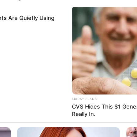
ts Are Quietly Using
FRIDAY PLANS
CVS Hides This $1 Generi
Really In.