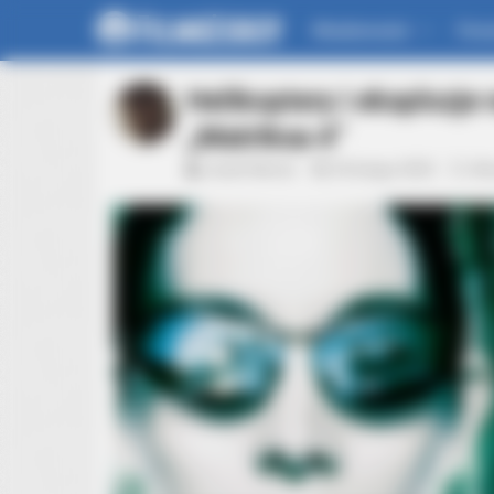
Wiadomości
For
Helikoptery i eksplozje
„Matriksa 4”
Jacek Werner
24 lutego 2020
Akt
BRAINBERRIES
What Happened To The Blue Lago