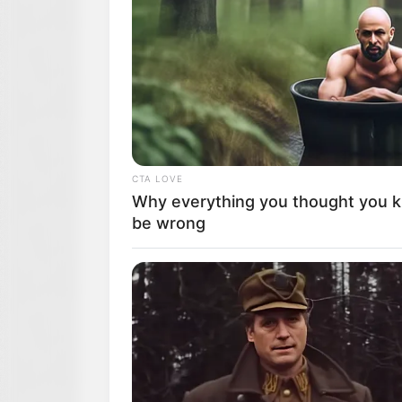
BRAINBERRIES
The Way You Sit Could Expose Your
CTA LOVE
Why everything you thought you 
be wrong
BRAINBERRIES
The Best Tarantino Movie Yet