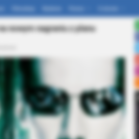
um
Filmoskop
Wydania
Pomoc
O stronie
 na nowym nagraniu z planu
ualności
BRAINBERRIES
on Cast? See Them Now
Remember Them? These 
See The Complete List