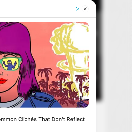
Dom dobry
2
8
14 sierpnia 2026
BERRIES
useum To Rihanna's Glory Could
n Be Opened
Stan zagrożenia
3
5
10 sierpnia 2026
Wedding Dance Moments
mmon Clichés That Don't Reflect