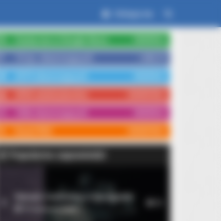
Zaloguj się
Czytaj nas w Google News
OBSERWUJ
15 tys. obserwujących
LUBIĘ TO
3579 obserwujących
OBSERWUJ
3554 subskrybentów
SUBSKRYBUJ
1066 obserwujących
OBSERWUJ
Kanał RSS
SUBSKRYBUJ
Popularne zapowiedzi
'90s Couples Defined An Era—
Rękopis znaleziony w Saragossie
1
10
14 września 2026