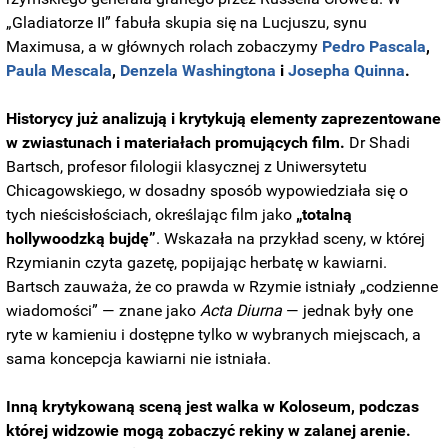
„Gladiatorze II” fabuła skupia się na Lucjuszu, synu
Maximusa, a w głównych rolach zobaczymy
Pedro Pascala
,
Paula Mescala
,
Denzela Washingtona
i
Josepha Quinna
.
Historycy już analizują i krytykują elementy zaprezentowane
w zwiastunach i materiałach promujących film.
Dr Shadi
Bartsch, profesor filologii klasycznej z Uniwersytetu
Chicagowskiego, w dosadny sposób wypowiedziała się o
tych nieścisłościach, określając film jako
„totalną
hollywoodzką bujdę”
. Wskazała na przykład sceny, w której
Rzymianin czyta gazetę, popijając herbatę w kawiarni.
Bartsch zauważa, że co prawda w Rzymie istniały „codzienne
wiadomości” — znane jako
Acta Diurna
— jednak były one
ryte w kamieniu i dostępne tylko w wybranych miejscach, a
sama koncepcja kawiarni nie istniała.
Inną krytykowaną sceną jest walka w Koloseum, podczas
której widzowie mogą zobaczyć rekiny w zalanej arenie.