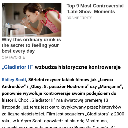
„Gladiator II”
wzbudza historyczne kontrowersje
Ridley Scott
, 86-letni reżyser takich filmów jak „Łowca
Androidów” i „Obcy: 8. pasażer Nostromo” czy „Marsjanin”,
ponownie wywołuje kontrowersje swoim podejściem do
historii.
Choć „Gladiator II” ma światową premierę 13
listopada, już teraz jest ostro krytykowany przez historyków
za liczne nieścisłości. Film jest sequelem „Gladiatora” z 2000
roku, w którym Scott opowiedział historię Maximusa,
rzymskiego generała granego przez Russella Crowe’a. W