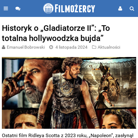
Historyk o „Gladiatorze II”: „To
totalna hollywoodzka bujda”
Emanuel Bobrowski
4 listopada 2024
Aktualności
Ostatni film Ridleya Scotta z 2023 roku, „Napoleon”, zasłynął