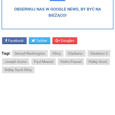
OBSERWUJ NAS W GOOGLE NEWS, BY BYĆ NA
BIEŻĄCO!
Facebook
Twitter
Google+
Tagi:
Denzel Washington
Filmy
Gladiator
Gladiator 2
Joseph Quinn
Paul Mescal
Pedro Pascal
Ridley Scott
Ridley Scott filmy