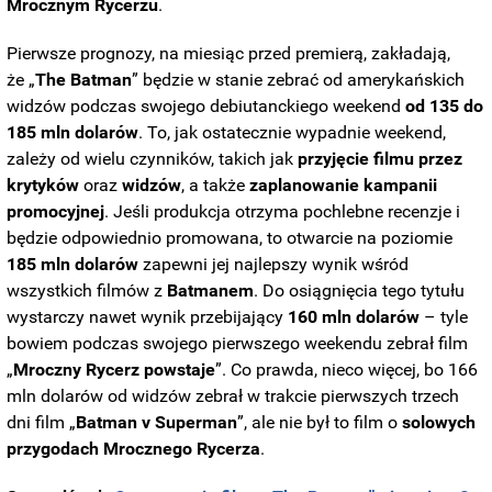
Mrocznym
Rycerzu
.
Pierwsze prognozy, na miesiąc przed premierą, zakładają,
że „
The Batman
” będzie w stanie zebrać od amerykańskich
widzów podczas swojego debiutanckiego weekend
od 135 do
185 mln dolarów
. To, jak ostatecznie wypadnie weekend,
zależy od wielu czynników, takich jak
przyjęcie
filmu
przez
krytyków
oraz
widzów
, a także
zaplanowanie kampanii
promocyjnej
. Jeśli produkcja otrzyma pochlebne recenzje i
będzie odpowiednio promowana, to otwarcie na poziomie
185 mln dolarów
zapewni jej najlepszy wynik wśród
wszystkich filmów z
Batmanem
. Do osiągnięcia tego tytułu
wystarczy nawet wynik przebijający
160 mln dolarów
– tyle
bowiem podczas swojego pierwszego weekendu zebrał film
„
Mroczny Rycerz powstaje
”. Co prawda, nieco więcej, bo 166
mln dolarów od widzów zebrał w trakcie pierwszych trzech
dni film „
Batman v Superman
”, ale nie był to film o
solowych
przygodach Mrocznego Rycerza
.