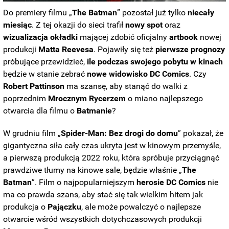
Do premiery filmu „
The Batman
” pozostał już tylko
niecały
miesiąc
. Z tej okazji do sieci trafił
nowy
spot
oraz
wizualizacja
okładki
mającej zdobić oficjalny
artbook
nowej
produkcji
Matta Reevesa
. Pojawiły się też
pierwsze prognozy
próbujące przewidzieć,
ile podczas swojego pobytu w kinach
będzie w stanie zebrać
nowe widowisko DC
Comics
. Czy
Robert
Pattinson
ma szansę, aby stanąć do walki z
poprzednim
Mrocznym
Rycerzem
o miano najlepszego
otwarcia dla filmu o
Batmanie
?
W grudniu film „
Spider-Man: Bez drogi do domu
” pokazał, że
gigantyczna siła cały czas ukryta jest w kinowym przemyśle,
a pierwszą produkcją 2022 roku, która spróbuje przyciągnąć
prawdziwe tłumy na kinowe sale, będzie właśnie „
The
Batman
”. Film o najpopularniejszym
herosie
DC
Comics
nie
ma co prawda szans, aby stać się tak wielkim hitem jak
produkcja o
Pajączku
, ale może powalczyć o najlepsze
otwarcie wśród wszystkich dotychczasowych produkcji