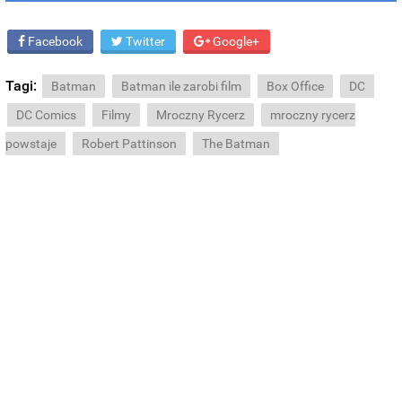
Facebook
Twitter
Google+
Tagi:
Batman
Batman ile zarobi film
Box Office
DC
DC Comics
Filmy
Mroczny Rycerz
mroczny rycerz
powstaje
Robert Pattinson
The Batman