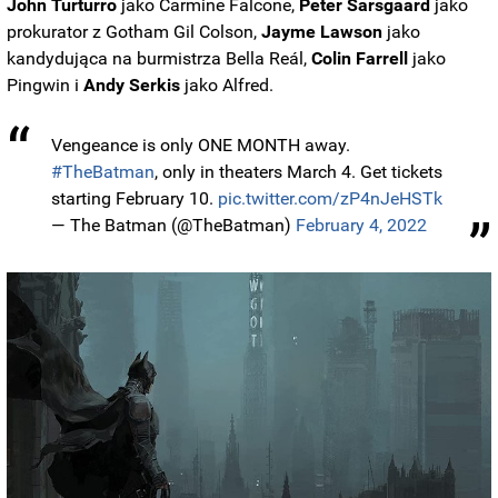
John
Turturro
jako Carmine Falcone,
Peter
Sarsgaard
jako
prokurator z Gotham Gil Colson,
Jayme
Lawson
jako
kandydująca na burmistrza Bella Reál,
Colin Farrell
jako
Pingwin i
Andy
Serkis
jako Alfred.
Vengeance is only ONE MONTH away.
#TheBatman
, only in theaters March 4. Get tickets
starting February 10.
pic.twitter.com/zP4nJeHSTk
— The Batman (@TheBatman)
February 4, 2022