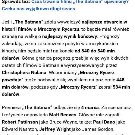
Sprawdź też:
Czas trwania filmu „The Batman” ujawniony?
Czeka nas wyjątkowo długi seans
Jeśli „
The Batman
” zdoła wywalczyć
najlepsze otwarcie w
historii filmów o Mrocznym Rycerzu
, to będzie miał również
szansę na walkę o
najlepszy wynik końcowy
. Prognozy
zakładają, że na zakończenie pobytu w amerykańskich
kinach, film będzie miał na koncie
od 340 do 540 mln
dolarów
. Górna granica prognoz przebija więc wynik dwóch
ostatnich filmów o Batmanie wyreżyserowanych przez
Christophera
Nolana
. Wspomniany „
Mroczny Rycerz
powstaje
” może pochwalić się wynikiem na poziomie
448
mln dolarów
, podczas gdy „
Mroczny Rycerz
” zebrał
534 mln
dolarów
.
Premiera „
The Batman
” odbędzie się
4
marca
. Za scenariusz
i reżyserię odpowiada
Matt Reeves
. Główne role zagrali:
Robert Pattinson
jako Bruce Wayne, także:
Paul
Dano
jako
Edward Nashton,
Jeffrey
Wright
jako James Gordon,