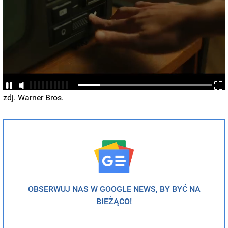
zdj. Warner Bros.
OBSERWUJ NAS W GOOGLE NEWS, BY BYĆ NA
BIEŻĄCO!