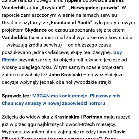
Za scenariusz nowego filmu
Apple'a
odpowiada
James
Vanderbilt
, autor
„Krzyku VI”
i „
Niewygodnej prawdy
”. W
raporcie zamieszczonym właśnie na łamach serwisu
Deadline czytamy, że „
Fountain of Youth
” było priorytetowym
projektem
Skydance
od czasu zapoznania się z tekstem
Vanderblita
(scenariusz miał zachwycić kierowników studia
– wskazują źródła serwisu) – od dłuższego czasu
poszukiwano jednak właściwej ekipy realizacyjnej.
Guy
Ritchie
przymierzał się do objęcia roli reżysera jeszcze od
wiosny ubiegłego roku. W tym samym czasie projektem
zainteresował się też
John Krasinski
– na wcześniejsze
decyzje wpłynęły jednak oba hollywoodzkie strajki.
Sprawdź też:
M3GAN ma konkurencję. Pluszowy miś
Chauncey straszy w nowej zapowiedzi horroru
Zdjęcia do widowiska z
Krasińskim
i
Portman
mają ruszyć
już w przeciągu najbliższych dwóch-trzech miesięcy.
Wyprodukowaniem filmu zajmą się między innymi
David