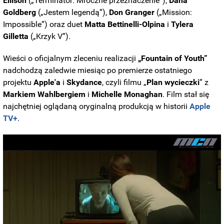
Ellison
(„Terminator: Mroczne przeznaczenie”),
Dana
Goldberg
(„Jestem legendą”),
Don Granger
(„Mission:
Impossible”) oraz duet
Matta Bettinelli-Olpina
i
Tylera
Gilletta
(„Krzyk V”).
Wieści o oficjalnym zleceniu realizacji
„Fountain of Youth”
nadchodzą zaledwie miesiąc po premierze ostatniego
projektu
Apple'a
i
Skydance
, czyli filmu „
Plan wycieczki
” z
Markiem Wahlbergiem
i
Michelle Monaghan
. Film stał się
najchętniej oglądaną oryginalną produkcją w historii
Apple
TV+
.