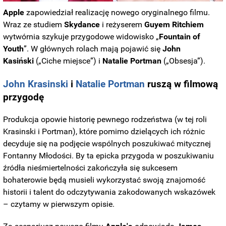
Apple
zapowiedział realizację nowego oryginalnego filmu.
Wraz ze studiem
Skydance
i reżyserem
Guyem Ritchiem
wytwórnia szykuje przygodowe widowisko „
Fountain of
Youth
”. W głównych rolach mają pojawić się
John
Kasiński
(„Ciche miejsce”) i
Natalie Portman
(„Obsesja”).
John Krasinski
i
Natalie Portman
ruszą w filmową
przygodę
Produkcja opowie historię pewnego rodzeństwa (w tej roli
Krasinski i Portman), które pomimo dzielących ich różnic
decyduje się na podjęcie wspólnych poszukiwać mitycznej
Fontanny Młodości. By ta epicka przygoda w poszukiwaniu
źródła nieśmiertelności zakończyła się sukcesem
bohaterowie będą musieli wykorzystać swoją znajomość
historii i talent do odczytywania zakodowanych wskazówek
– czytamy w pierwszym opisie.