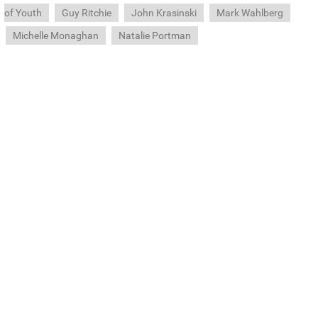
of Youth
Guy Ritchie
John Krasinski
Mark Wahlberg
Michelle Monaghan
Natalie Portman