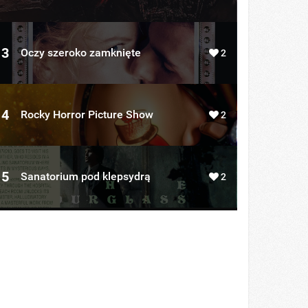
3
Oczy szeroko zamknięte
2
4
Rocky Horror Picture Show
2
5
Sanatorium pod klepsydrą
2