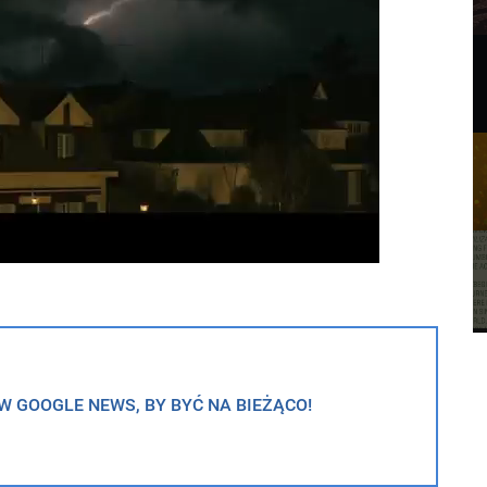
 GOOGLE NEWS, BY BYĆ NA BIEŻĄCO!