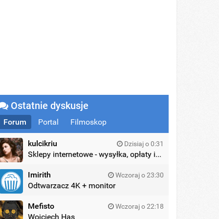
Ostatnie dyskusje
Forum
Portal
Filmoskop
kulcikriu
Dzisiaj o 0:31
Sklepy internetowe - wysyłka, opłaty itd.
Imirith
Wczoraj o 23:30
Odtwarzacz 4K + monitor
Mefisto
Wczoraj o 22:18
Wojciech Has