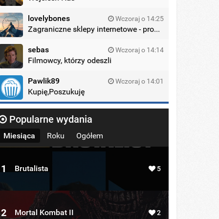
lovelybones
Wczoraj o 14:25
Zagraniczne sklepy internetowe - promocje
sebas
Wczoraj o 14:14
Filmowcy, którzy odeszli
Pawlik89
Wczoraj o 14:01
Kupię,Poszukuję
Popularne wydania
Miesiąca
Roku
Ogółem
1
Brutalista
5
2
Mortal Kombat II
2