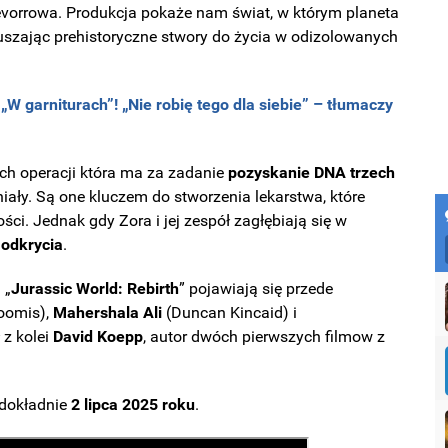
revorrowa. Produkcja pokaże nam świat, w którym planeta
uszając prehistoryczne stwory do życia w odizolowanych
„W garniturach”! „Nie robię tego dla siebie” – tłumaczy
ych operacji która ma za zadanie
pozyskanie DNA trzech
tniały. Są one kluczem do stworzenia lekarstwa, które
ci. Jednak gdy Zora i jej zespół zagłębiają się w
 odkrycia
.
 „
Jurassic World: Rebirth
” pojawiają się przede
Loomis),
Mahershala
Ali
(Duncan Kincaid) i
 z kolei
David Koepp
, autor dwóch pierwszych filmow z
 dokładnie
2 lipca 2025 roku
.