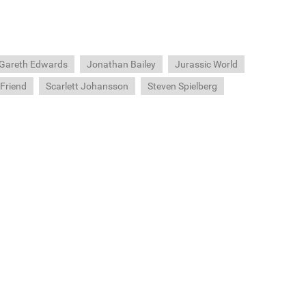
Gareth Edwards
Jonathan Bailey
Jurassic World
 Friend
Scarlett Johansson
Steven Spielberg