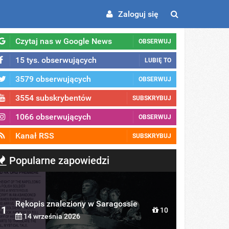
Zaloguj się
Czytaj nas w Google News
OBSERWUJ
15 tys. obserwujących
LUBIĘ TO
3579 obserwujących
OBSERWUJ
3554 subskrybentów
SUBSKRYBUJ
1066 obserwujących
OBSERWUJ
Kanał RSS
SUBSKRYBUJ
Popularne zapowiedzi
Rękopis znaleziony w Saragossie
1
10
14 września 2026