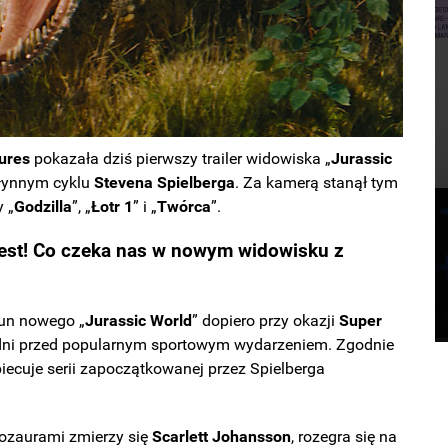
tures
pokazała dziś pierwszy trailer widowiska „
Jurassic
słynnym cyklu
Stevena Spielberga
. Za kamerą stanął tym
y „
Godzilla
”, „
Łotr 1
” i „
Twórca
”.
 jest! Co czeka nas w nowym widowisku z
un nowego „
Jurassic World
” dopiero przy okazji
Super
ka dni przed popularnym sportowym wydarzeniem. Zgodnie
biecuje serii zapoczątkowanej przez Spielberga
nozaurami zmierzy się
Scarlett Johansson
, rozegra się na