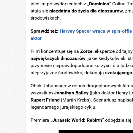
pięć lat po wydarzeniach z „
Dominion
” Colina T
stała się
niezdatna do życia dla dinozaurów
, zm
środowiskach.
Sprawdź też:
Harvey Specer wraca w spin-offie 
aktor
Film koncentruje się na
Zorze
, ekspertce od tajn
największych dinozaurów
, jakie kiedykolwiek is
przyniesie nieprawdopodobne korzyści dla ludzkoś
nieprzyjazne środowisko, dokonują
szokującego
Obok Johansson w rolach drugoplanowych filmu
wszystkim
Jonathan
Bailey
(jako doktor Henry 
Rupert
Friend
(Martin Krebs). Scenariusz napisał
legendarnego jurajskiego cyklu.
Premiera „
Jurassic World: Rebirth
” odbędzie się