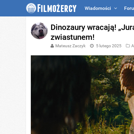
Wiadomości
For
Dinozaury wracają! „Jur
zwiastunem!
Mateusz Zaczyk
5 lutego 2025
A