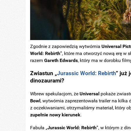
Zgodnie z zapowiedzią wytwórnia
Universal Pic
World: Rebirth
”, które ma otworzyć nową erę w 
razem
Gareth Edwards
, który ma w dorobku film
Zwiastun „
Jurassic World: Rebirth
” już
dinozaurami?
Wbrew spekulacjom, że
Universal
pokaże zwiast
Bowl
, wytwórnia zaprezentowała trailer na kil
z oczekiwaniami, otrzymaliśmy materiał, który o
zupełnie nowy kierunek
.
Fabuła „
Jurassic World: Rebirth
”, w którym z di