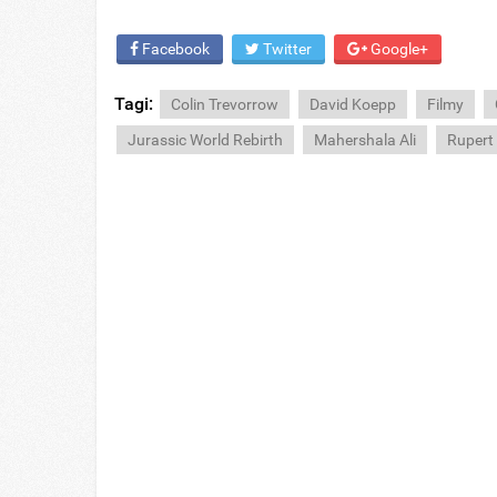
Facebook
Twitter
Google+
Tagi:
Colin Trevorrow
David Koepp
Filmy
Jurassic World Rebirth
Mahershala Ali
Rupert