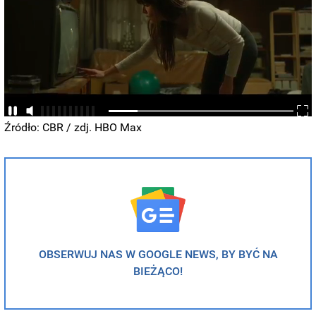
Źródło: CBR / zdj. HBO Max
OBSERWUJ NAS W GOOGLE NEWS, BY BYĆ NA
BIEŻĄCO!