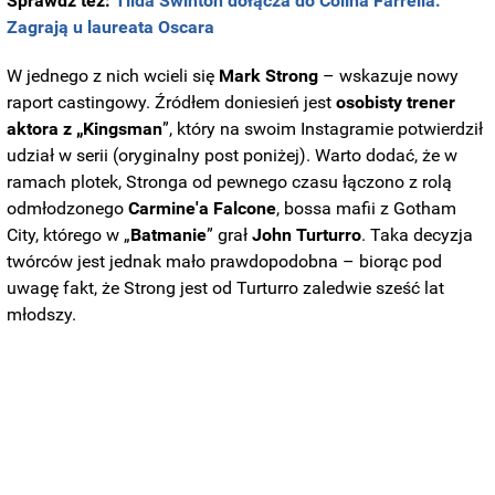
Sprawdź też:
Tilda Swinton dołącza do Colina Farrella.
Zagrają u laureata Oscara
W jednego z nich wcieli się
Mark Strong
– wskazuje nowy
raport castingowy. Źródłem doniesień jest
osobisty trener
aktora z „Kingsman
”, który na swoim Instagramie potwierdził
udział w serii (oryginalny post poniżej). Warto dodać, że w
ramach plotek, Stronga od pewnego czasu łączono z rolą
odmłodzonego
Carmine'a Falcone
,
bossa mafii z Gotham
City, którego w „
Batmanie
” grał
John Turturro
. Taka decyzja
twórców jest jednak mało prawdopodobna – biorąc pod
uwagę fakt, że Strong jest od Turturro zaledwie sześć lat
młodszy.