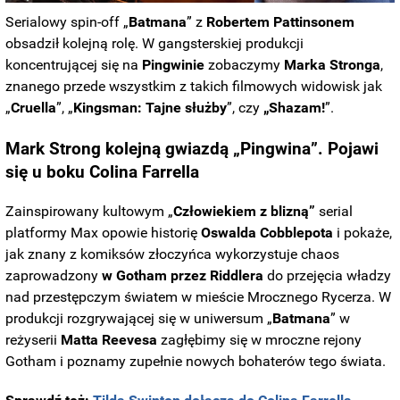
Serialowy spin-off „
Batmana
” z
Robertem Pattinsonem
obsadził kolejną rolę. W gangsterskiej produkcji
koncentrującej się na
Pingwinie
zobaczymy
Marka Stronga
,
znanego przede wszystkim z takich filmowych widowisk jak
„
Cruella
”, „
Kingsman: Tajne służby
”, czy
„Shazam!
”.
Mark Strong kolejną gwiazdą „Pingwina”. Pojawi
się u boku Colina Farrella
Zainspirowany kultowym „
Człowiekiem z blizną”
serial
platformy Max opowie historię
Oswalda Cobblepota
i pokaże,
jak znany z komiksów złoczyńca wykorzystuje chaos
zaprowadzony
w
Gotham przez Riddlera
do przejęcia władzy
nad przestępczym światem w mieście Mrocznego Rycerza. W
produkcji rozgrywającej się w uniwersum „
Batmana
” w
reżyserii
Matta Reevesa
zagłębimy się w mroczne rejony
Gotham i poznamy zupełnie nowych bohaterów tego świata.