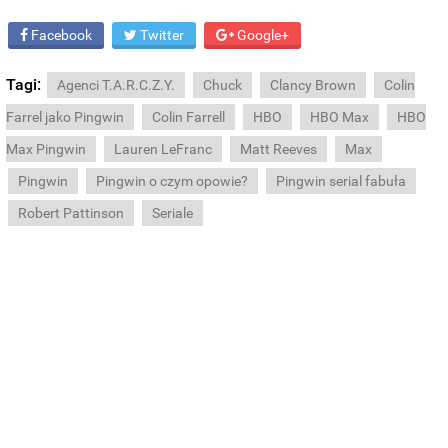
Facebook
Twitter
Google+
Tagi:
Agenci T.A.R.C.Z.Y.
Chuck
Clancy Brown
Colin
Farrel jako Pingwin
Colin Farrell
HBO
HBO Max
HBO
Max Pingwin
Lauren LeFranc
Matt Reeves
Max
Pingwin
Pingwin o czym opowie?
Pingwin serial fabuła
Robert Pattinson
Seriale