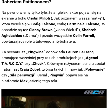
Robertem Pattinsonem?
Na pewno wiemy tylko tyle, że angielski aktor pojawi się na
ekranie u boku
Cristin Milioti
(„Jak poznałem waszą matkę”),
która wcieli się w
Sofię
Falcone
, córkę
Carmine'a
Falcone
,. W
obsadzie są też
Clancy Brown
(„John WIck 4”),
Shohreh
Aghdashloo
(„Dama”) i przede wszystkim
Colin Farrell,
powtarzający rolę tytułowego antybohatera.
Za scenariusz „
Pingwina
” odpowiada
Lauren LeFranc
,
pracująca wcześniej przy takich produkcjach jak
„
Agenci
T.A.R.C.Z.Y.
”
czy
„
Chuck
”
. Głównym reżyserem serialu został
natomiast
Craig Zobel
, twórca takich filmów jak „
Polowanie
”
czy „
Siła perswazji
”. Serial
„
Pingwin
”
pojawi się na
platformie
Max
jesienią tego roku.