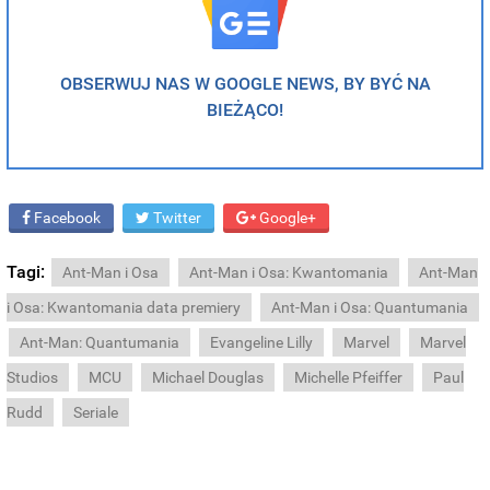
OBSERWUJ NAS W GOOGLE NEWS, BY BYĆ NA
BIEŻĄCO!
Facebook
Twitter
Google+
Tagi:
Ant-Man i Osa
Ant-Man i Osa: Kwantomania
Ant-Man
i Osa: Kwantomania data premiery
Ant-Man i Osa: Quantumania
Ant-Man: Quantumania
Evangeline Lilly
Marvel
Marvel
Studios
MCU
Michael Douglas
Michelle Pfeiffer
Paul
Rudd
Seriale