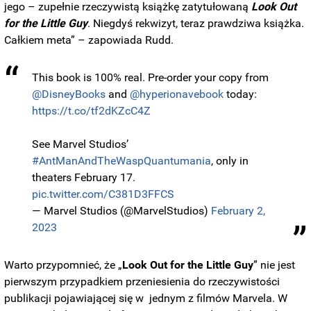
jego – zupełnie rzeczywistą książkę zatytułowaną
Look Out
for the Little Guy
. Niegdyś rekwizyt, teraz prawdziwa książka.
Całkiem meta” – zapowiada Rudd.
This book is 100% real. Pre-order your copy from
@DisneyBooks
and
@hyperionavebook
today:
https://t.co/tf2dKZcC4Z
See Marvel Studios’
#AntManAndTheWaspQuantumania
, only in
theaters February 17.
pic.twitter.com/C381D3FFCS
— Marvel Studios (@MarvelStudios)
February 2,
2023
Warto przypomnieć, że „
Look Out for the Little Guy
” nie jest
pierwszym przypadkiem przeniesienia do rzeczywistości
publikacji pojawiającej się w jednym z filmów Marvela. W