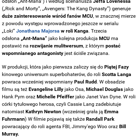
odsłon „Ant-Mana”) i według scenariusza
Jeffa Lovenessa
(„Rick and Morty”, „Avengers: The Kang Dynasty”) generuje
duże zainteresowanie wśród fanów MCU
, w znacznej mierze
z powodu występu wprowadzonego jeszcze w serialu
„Loki”
Jonathana Majorsa
w roli Kanga
. Trzecia
odsłona
„Ant-Mana”
jako kolejna produkcja
MCU
ma
postawić na
rozwijanie mulitwersum
, z którym
postać
wspomnianego antagonisty
jest ściśle związana.
W produkcji, która jako pierwsza zaliczy się do
Piątej Fazy
kinowego uniwersum superbohaterów, do roli
Scotta Langa
powraca wcześniej wspomniany
Paul Rudd
. W obsadzie
filmu są też
Evangeline Lilly
jako Osa,
Michael Douglas
jako
Hank Pym oraz
Michelle Pfeiffer
jako Janet Van Dyne. W roli
córki tytułowego herosa, czyli Cassie Lang zadebiutuje
natomiast
Kathryn Newton
(wcześniej grała ją
Emma
Fuhrmann
) W filmie pojawią się także
Randall Park
powracający do roli agenta FBI, Jimmy'ego Woo oraz
Bill
Murray.