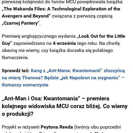
pierwszej kolejności do fanów MCU powędrowała książka
„
The Wakanda Files: A Technological Exploration of the
Avengers and Beyond”
związana z pierwszą częścią
„
Czarnej Pantery
”.
Premierę anglojęzycznego wydania „
Look Out for the Little
Guy”
zapowiedziano na
4 września
tego roku. Na chwilę
obecną nie wiemy, czy książka doczeka się polskiego
tłumaczenia.
Sprawdź też:
Kang z „Ant-Mana: Kwantomanii” złoczyńcą
na miarę Thanosa? Będzie „jak Napoleon na wygnaniu” –
tłumaczy scenarzysta
„Ant-Man i Osa: Kwantomania” – premiera
kolejnego widowiska MCU coraz bliżej. Co wiemy
o produkcji?
Projekt w reżyserii
Peytona Reeda
(twórcy obu poprzedni