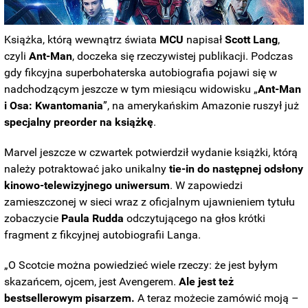
Książka, którą wewnątrz świata
MCU
napisał
Scott Lang
,
czyli
Ant-Man
, doczeka się rzeczywistej publikacji. Podczas
gdy fikcyjna superbohaterska autobiografia pojawi się w
nadchodzącym jeszcze w tym miesiącu widowisku „
Ant-Man
i Osa: Kwantomania
”, na amerykańskim Amazonie ruszył już
specjalny preorder na książkę
.
Marvel jeszcze w czwartek potwierdził wydanie książki, którą
należy potraktować jako unikalny
tie-in do następnej odsłony
kinowo-telewizyjnego uniwersum
. W zapowiedzi
zamieszczonej w sieci wraz z oficjalnym ujawnieniem tytułu
zobaczycie
Paula Rudda
odczytującego na głos krótki
fragment z fikcyjnej autobiografii Langa.
„O Scotcie można powiedzieć wiele rzeczy: że jest byłym
skazańcem, ojcem, jest Avengerem.
Ale jest też
bestsellerowym pisarzem.
A teraz możecie zamówić moją –