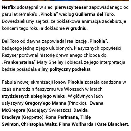
Netflix
udostępnił w sieci
pierwszy teaser
zapowiadanego od
paru lat remake'u „
Pinokia
” według
Guillerma del Toro
.
Dowiedzieliśmy się też, że poklatkowa animacja zadebiutuje
końcem tego roku, a dokładnie
w grudniu
.
Del Toro
od dawna zapowiadał realizację „
Pinokia
”,
będącego jedną z jego ulubionych, klasycznych opowieści.
Reżyser porównał historię drewnianego chłopca do
„
Frankensteina
” Mary Shelley i obiecał, że jego interpretacja
będzie posiadała
silny, polityczny podtekst
.
Fabuła nowej ekranizacji losów
Pinokia
została osadzona w
czasie narodzin faszyzmu we Włoszech w latach
trzydziestych ubiegłego wieku
. W głównych lach
usłyszymy
Gregory'ego Manna
(Pinokio),
Ewana
McGregora
(Gadający Świerszcz),
Davida
Bradleya
(Geppetto),
Rona Perlmana, Tildę
Swinton,
Christopha Waltz
,
Finna Wolfharda
i
Cate Blanchett
.