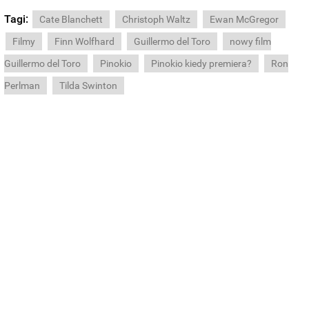
Tagi:
Cate Blanchett
Christoph Waltz
Ewan McGregor
Filmy
Finn Wolfhard
Guillermo del Toro
nowy film
Guillermo del Toro
Pinokio
Pinokio kiedy premiera?
Ron
Perlman
Tilda Swinton