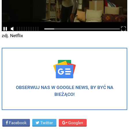
zdj. Netflix
OBSERWUJ NAS W GOOGLE NEWS, BY BYĆ NA
BIEŻĄCO!
Facebook
Twitter
Google+