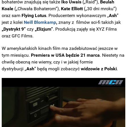
bohaterów znajdują się także
Iko Uwais
(„Raid”),
Beulah
Koale
(„Chwała Bohaterom”),
Kate Elliott
(„30 dni mroku”)
oraz sam
Flying Lotus
. Producentem wykonawczym „
Ash
”
jest z kolei
Neill Blomkamp
,
znany z filmów sci-fi takich jak
„Dystrykt 9”
czy
„Elizjum”
. P
rodukcją zajęły się XYZ Films
oraz GFC Films.
W amerykańskich kinach film ma zadebiutować jeszcze w
tym miesiącu.
Premiera w USA będzie 21 marca
. Niestety na
chwilę obecną nie wiemy, czy i w jakiej formie
dystrybucji „
Ash
” będą mogli zobaczyć
widzowie z Polski
.