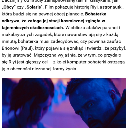
Zacznijmy od fabuły zainspirowanej takimi klasykami, jak
„Obcy”
czy „
Solaris
”. Film pokazuje historię Riyi, astronautki,
która budzi się na pewnej obcej planecie.
Bohaterka
odkrywa, że załoga jej stacji kosmicznej zginęła w
tajemniczych okolicznościach.
W obliczu ataków paranoi i
makabrycznych zagadek, które nawarstawiają się z każdą
minutą, bohaterka musi zadecydować, czy powinna zaufać
Brionowi (Paul), który pojawia się znikąd i twierdzi, że przybył,
by ją uratować. Mężczyzna wyjaśnia, że w tym, co przydało
się Riyi jest głębszy cel – z kolei komputer bohaterki ostrzegą
ją o obecności nieznanej formy życia.