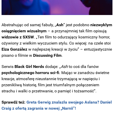
Abstrahując od samej fabuły, „
Ash
” jest podobno
niezwykłym
osiągnięciem wizualnym
– a przynajmniej tak film opisują
widzowie z SXSW
. „Ten film to odurzający kosmiczny horror,
ożywiony z wielkim wyczuciem stylu. Co więcej: na czele stoi
Eiza González
w najlepszej kreacji w życiu” – entuzjastycznie
pisano o filmie w
Discussing Film
.
Serwis
Black Girl Nerds
dodaje: „
Ash
to coś dla fanów
psychologicznego horroru sci-fi
. Mając w zanadrzu świetne
kreacje, atmosferę nieustannie trzymającą w napięciu i
przenikliwą historię, film jest triumfalnym połączeniem
strachu i walki o przetrwanie, o pamięć i tożsamość”.
Sprawdź też:
Greta Gerwig znalazła swojego Aslana? Daniel
Craig z ofertą zagrania w nowej „Narnii”!