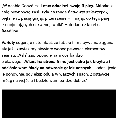
„W osobie González,
Lotus odnalazł swoją Ripley.
Aktorka z
całą pewnością zasłużyła na rangę
finałowej dziewczyny
,
pięknie i z pasją grając przerażenie – i mając do tego parę
emocjonujących sekwencji walki” – dodano z kolei na
Deadline
.
Variety
sugeruje natomiast, że fabuła filmu bywa naciągana,
ale jeśli zawiesimy niewiarę wobec pewnych elementów
seansu, „
Ash
” zaproponuje nam coś bardzo
ciekawego. „
Wizualna strona filmu jest ostra jak brzytwa i
odciśnie wam ślady na odwrocie gałek ocznych
– odczujecie
je ponownie, gdy eksplodują w waszych snach. Zostawcie
mózg na wejściu i będzie wam bardzo dobrze”.