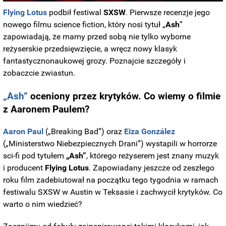
Flying Lotus
podbił festiwal
SXSW
. Pierwsze recenzje jego
nowego filmu science fiction, który nosi tytuł „
Ash
”
zapowiadają, że mamy przed sobą nie tylko wyborne
reżyserskie przedsięwzięcie, a wręcz nowy klasyk
fantastycznonaukowej grozy. Poznajcie szczegóły i
zobaczcie zwiastun.
„Ash”
oceniony przez krytyków. Co wiemy o filmie
z Aaronem Paulem?
Aaron Paul
(„Breaking Bad”) oraz
Eiza González
(„Ministerstwo Niebezpiecznych Drani”) wystapili w horrorze
sci-fi pod tytułem
„Ash”
, którego reżyserem jest znany muzyk
i producent
Flying Lotus
. Zapowiadany jeszcze od zeszłego
roku film zadebiutował na początku tego tygodnia w ramach
festiwalu SXSW w Austin w Teksasie i zachwycił krytyków. Co
warto o nim wiedzieć?