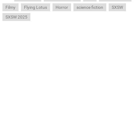
Filmy
Flying Lotus
Horror
science fiction
SXSW
SXSW 2025