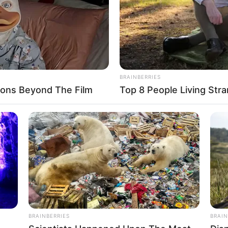
BRAINBERRIES
ons Beyond The Film
Top 8 People Living Stra
 GOOGLE NEWS, BY BYĆ NA BIEŻĄCO!
BRAINBERRIES
BRAIN