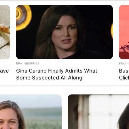
BRAINBERRIES
BRAIN
Have
Gina Carano Finally Admits What
Bus
Some Suspected All Along
Clic