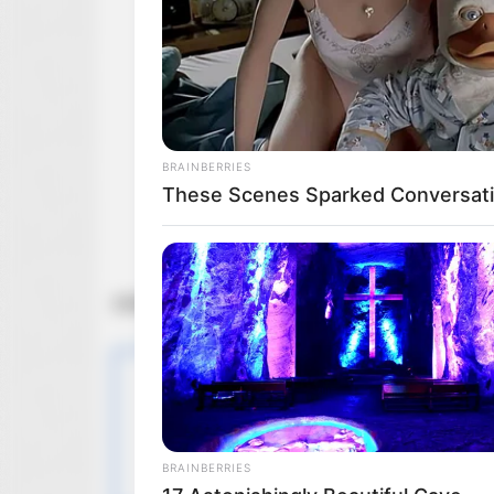
BRAINBERRIES
These Scenes Sparked Conversati
— Star Wars (@starwars)
May 26, 2022
źródło: Twitter / YouTube / zdj. Disney
OBSERWUJ NAS W
BRAINBERRIES