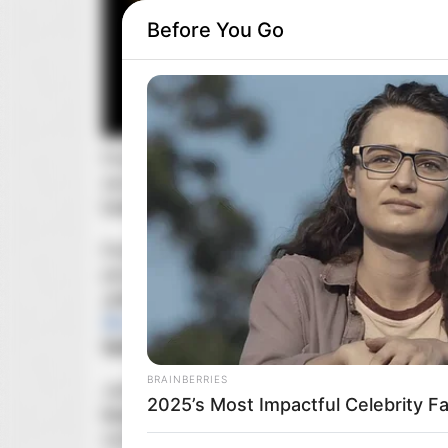
Before You Go
Podczas tegorocznej odsłony
Star Wars Celebra
sezonie hitowego serialu „
The Mandalorian
”. W 
Lucasfilmu
, dowiedzieliśmy się,
kiedy produkcja
Podczas pierwszego dnia konwentu w Anaheim, Lu
planowanych dopiero projektów. Obok
pełnopra
„Łotra 1
”, wytwórnia podzieliła się między innym
dla dzieci”
, którą dla fanów odległej galaktyki s
Spider-Manie
.
BRAINBERRIES
Jednym z kluczowych momentów pierwszego dni
2025’s Most Impactful Celebrity F
trzeciego sezonu „The Mandalorian
”. Materiał
n
według opisów zamieszczonych w mediach społe