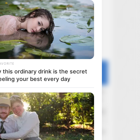
AVORITE
Ostatnie dyskusje
this ordinary drink is the secret
Forum
Portal
Filmoskop
eeling your best every day
kulcikriu
Dzisiaj o 0:31
Sklepy internetowe - wysyłka, opłaty itd.
Imirith
Wczoraj o 23:30
Odtwarzacz 4K + monitor
Mefisto
Wczoraj o 22:18
Wojciech Has