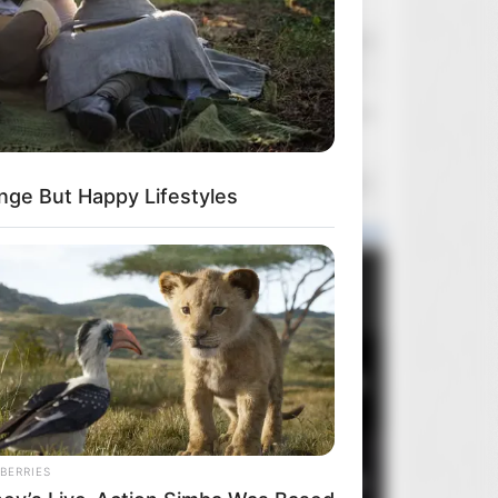
lovelybones
Wczoraj o 14:25
Zagraniczne sklepy internetowe - promocje
sebas
Wczoraj o 14:14
Filmowcy, którzy odeszli
Pawlik89
Wczoraj o 14:01
nge But Happy Lifestyles
Kupię,Poszukuję
Popularne wydania
Miesiąca
Roku
Ogółem
1
Brutalista
5
BERRIES
2
Mortal Kombat II
2