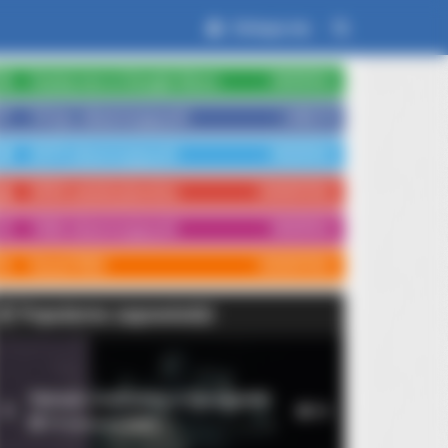
Zaloguj się
Czytaj nas w Google News
OBSERWUJ
15 tys. obserwujących
LUBIĘ TO
3579 obserwujących
OBSERWUJ
3554 subskrybentów
SUBSKRYBUJ
1066 obserwujących
OBSERWUJ
Kanał RSS
SUBSKRYBUJ
Popularne zapowiedzi
Rękopis znaleziony w Saragossie
1
10
14 września 2026