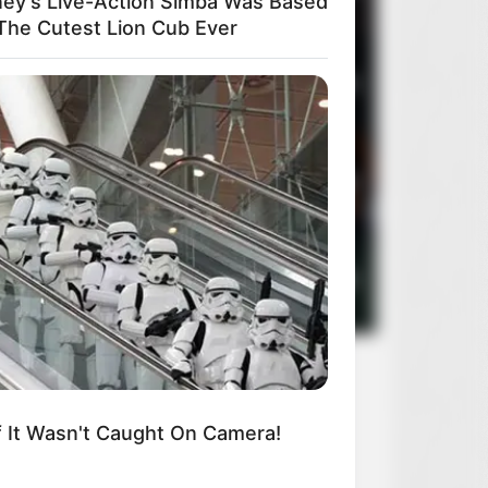
ney’s Live-Action Simba Was Based
The Cutest Lion Cub Ever
3
Oczy szeroko zamknięte
2
4
Rocky Horror Picture Show
2
5
Sanatorium pod klepsydrą
2
If It Wasn't Caught On Camera!