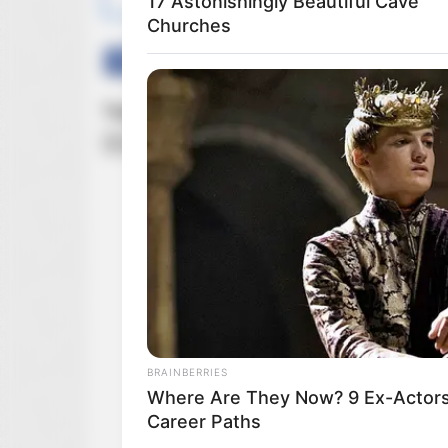
17 Astonishingly Beautiful Cave
Churches
Facebook
Twitter
Google+
Tagi:
Disney
Disney Plus
Gwiezdne Wojny
Wars Celebration
Star Wars Celebration 2022
T
BRAINBERRIES
Where Are They Now? 9 Ex-Actor
Career Paths