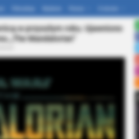
um
Filmoskop
Wydania
Pomoc
O stronie
rócą w przyszłym roku. Ujawniono
onu „The Mandalorian”
alności