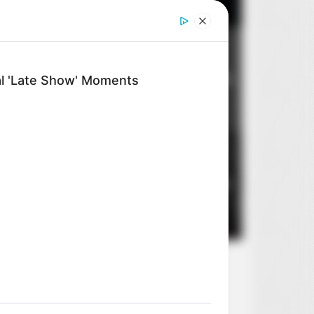
Dom dobry
2
al 'Late Show' Moments
8
14 sierpnia 2026
Stan zagrożenia
3
5
10 sierpnia 2026