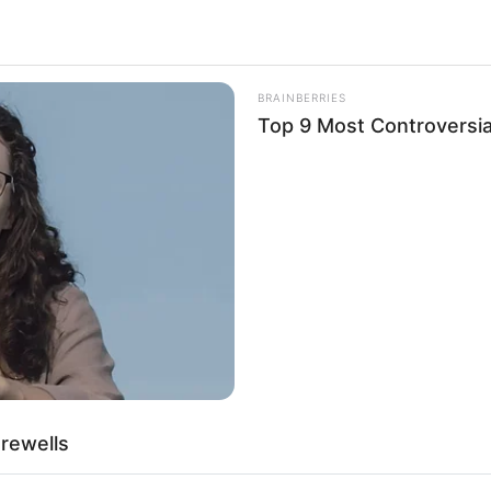
BRAINBERRIES
Top 9 Most Controversi
tion
nie mogło zabraknąć wstępnych informacji o trzecim
trakcie panelu poświęconego najbliższym projektom
 powróci na Disney+ z nowymi odcinkami
.
casfilm odsłonił przed widzami szereg bliskich i
wnego zwiastuna „Andora”
, czyli serialowego
spin-offu
i
pierwszymi informacjami o serii „o dzieciach, ale nie
zykuje
Jon Watts
, reżyser ostatniej trylogii filmów o
a konwentu była jednak
premiera pierwszego teasera
arewells
ie został na chwilę obecną udostępniony w sieci
, ale
cznościowych przez kilku uczestników Celebration