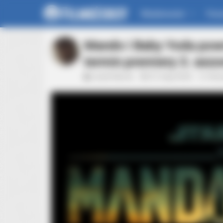
Wiadomości
For
Mando i Baby Yoda pow
termin premiery 3. sez
Jacek Werner
27 maja 2022
Aktu