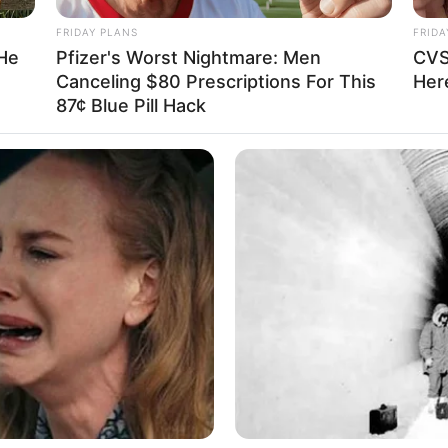
FRIDAY PLANS
FRIDA
 He
Pfizer's Worst Nightmare: Men
CVS
Canceling $80 Prescriptions For This
Here
87¢ Blue Pill Hack