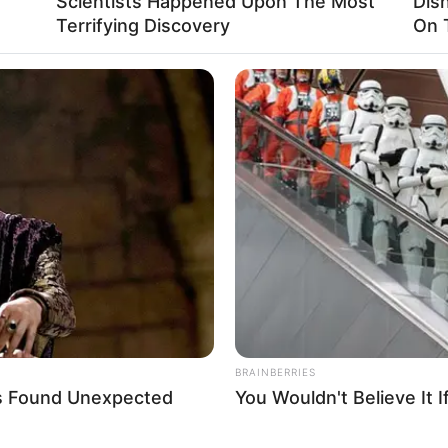
Scientists Happened Upon The Most
Dis
Terrifying Discovery
On 
Jon Watts
Lucasfilm
Pedro Pascal
Seriale
Star
he Mandalorian
The Mandalorian 3
BRAINBERRIES
s Found Unexpected
You Wouldn't Believe It 