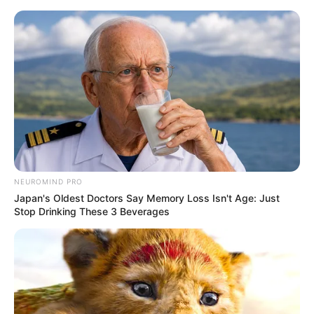
Max znowu podrzuca najlepszą
premierę na weekend!
Mateusz Zaczyk
8 lutego 2025
Aktualności
NEUROMIND PRO
Japan's Oldest Doctors Say Memory Loss Isn't Age: Just
Stop Drinking These 3 Beverages
Na początek tego weekendu z najlepszą filmową premierą w