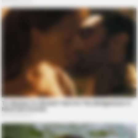
The Tragedy Of Robert Wagner Is Truly Very Sad
BUZZ DAY
Suspicious Eagle Tries To Steal Puppy - Watch What
Happened
GOOD TO KNOW THIS
She Put Toothpaste On Her Feet For 7 Nights Straight – Here's
What Happened