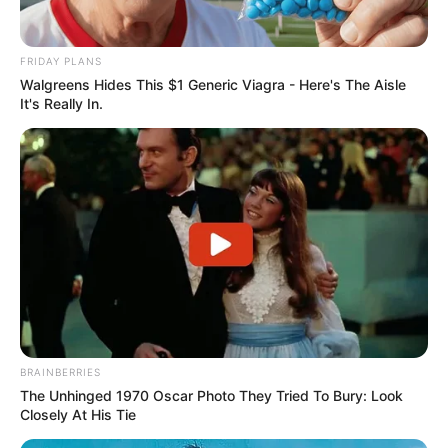
Max co nowego
Max co obejrzeć
Max filmy
Max nowe
filmy
Paprika
FRIDAY PLANS
Walgreens Hides This $1 Generic Viagra - Here's The Aisle
It's Really In.
BRAINBERRIES
The Unhinged 1970 Oscar Photo They Tried To Bury: Look
Closely At His Tie