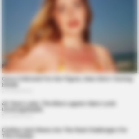
Japan's Oldest Doctors Say Memory Loss Isn't Age: Just
Stop Drinking These 3 Beverages
FRIDAY PLANS
Walgreens Nightmare Comes True: Men Ditching Viagra For
This 87¢ Generic Aisle 7 Hack