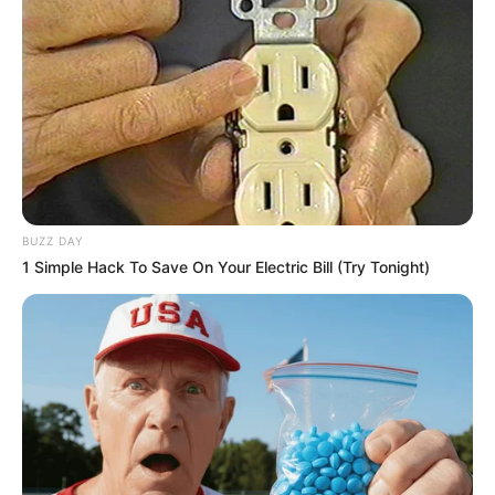
zdj. Max
OBSERWUJ NAS W GOOGLE NEWS, BY BYĆ NA
BUZZ DAY
BIEŻĄCO!
1 Simple Hack To Save On Your Electric Bill (Try Tonight)
Facebook
Twitter
Google+
Tagi:
Co obejrzeć na HBO Max
Filmy
HBO Max
HBO
Max filmy
HBO Max nowe filmy
hbo max nowości
Max