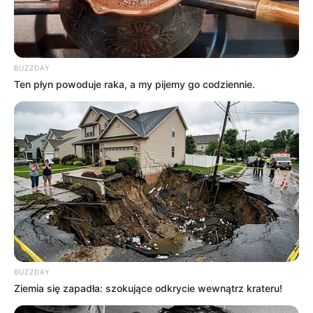
BUZZDAY
Ten płyn powoduje raka, a my pijemy go codziennie.
BUZZDAY
Ziemia się zapadła: szokujące odkrycie wewnątrz krateru!