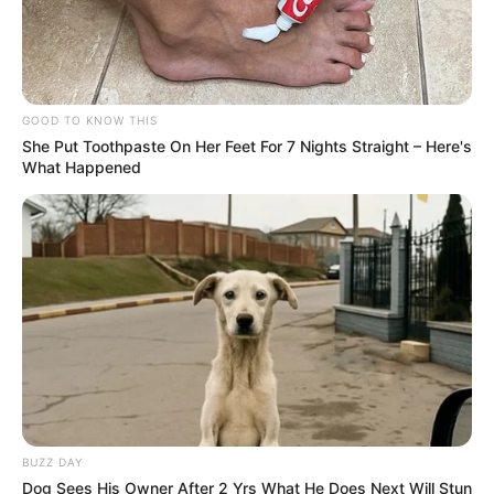
GOOD TO KNOW THIS
She Put Toothpaste On Her Feet For 7 Nights Straight – Here's
What Happened
BUZZ DAY
Dog Sees His Owner After 2 Yrs What He Does Next Will Stun