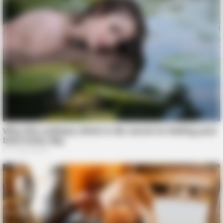
BUZZ DAY
Chrissy Metz Is So Skinny Now And She Looks Like A Model