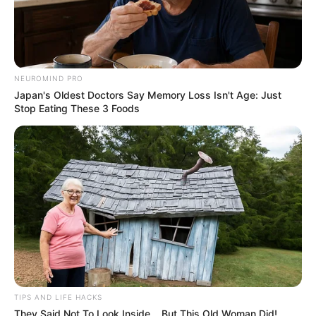
NEUROMIND PRO
Japan's Oldest Doctors Say Memory Loss Isn't Age: Just
Stop Eating These 3 Foods
TIPS AND LIFE HACKS
They Said Not To Look Inside... But This Old Woman Did!