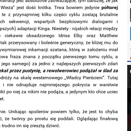
arracji jest absolutnie zatrważające, tym bardziej, że jak
 Wieża” jest dość krótka. Trwa bowiem jedynie
półtorej
 z przynajmniej kilku części cyklu zostają brutalnie
ch sekwencji, wspartych bezpłciowymi dialogami i
szych) adaptacji Kinga. Niestety - nijakich relacji między
ć ciekawie obsadzonego Idrisa Elby oraz Matthew
tak przerysowany i boleśnie generyczny, że bliżej mu do
wymiarowej inkarnacji szatana, którą w założeniu miał
towa fraza znana z początku pierwszego tomu cyklu, a
 jego samego) za jedno z najlepszych pierwszych zdań
ekał przez pustynię, a rewolwerowiec podążał w ślad za
odróży na skalę westernowego „Władcy Pierścieni”. Tutaj
 i nie odnajduje najmniejszego pokrycia w warstwie
nikt po niej za nikim nie podąża, a jedynym kto chce uciec
et.
e. Unikając spoilerów powiem tylko, że jest to chyba
, że twórcy po prostu się poddali. Oglądając finałową
trudno im się zresztą dziwić.