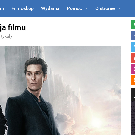
um
Filmoskop
Wydania
Pomoc
O stronie
ja filmu
rtykuły