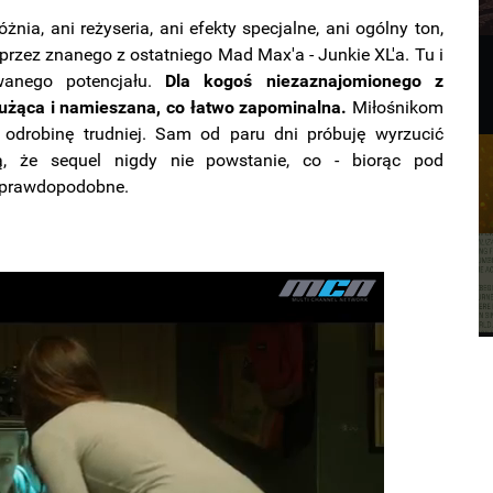
ia, ani reżyseria, ani efekty specjalne, ani ogólny ton,
rzez znanego z ostatniego Mad Max'a - Junkie XL'a. Tu i
anego potencjału.
Dla kogoś niezaznajomionego z
użąca i namieszana, co łatwo zapominalna.
Miłośnikom
 odrobinę trudniej. Sam od paru dni próbuję wyrzucić
, że sequel nigdy nie powstanie, co - biorąc pod
zo prawdopodobne.