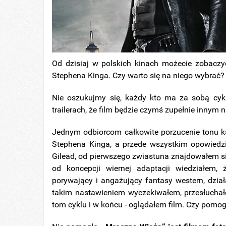
Od dzisiaj w polskich kinach możecie zobaczyć
Stephena Kinga. Czy warto się na niego wybrać? 
Nie oszukujmy się, każdy kto ma za sobą cyk
trailerach, że film będzie czymś zupełnie innym n
Jednym odbiorcom całkowite porzucenie tonu k
Stephena Kinga, a przede wszystkim opowied
Gilead, od pierwszego zwiastuna znajdowałem się
od koncepcji wiernej adaptacji wiedziałem, 
porywający i angażujący fantasy western, dzia
takim nastawieniem wyczekiwałem, przesłuchał
tom cyklu i w końcu - oglądałem film. Czy pomo