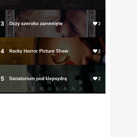
3
Oczy szeroko zamknięte
2
4
Rocky Horror Picture Show
2
5
Sanatorium pod klepsydrą
2