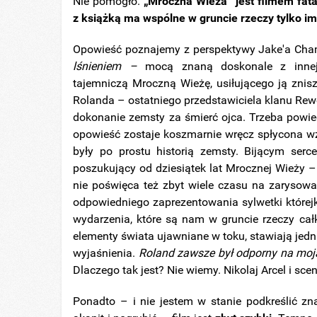
Nie pomogło.
„Mroczna Wieża” jest filmem fata
z książką ma wspólne w gruncie rzeczy tylko i
Opowieść poznajemy z perspektywy Jake'a Cham
lśnieniem –
mocą znaną doskonale z innej
tajemniczą Mroczną Wieżę, usiłującego ją zni
Rolanda – ostatniego przedstawiciela klanu Rewo
dokonanie zemsty za śmierć ojca. Trzeba powied
opowieść zostaje koszmarnie wręcz spłycona wzg
były po prostu historią zemsty. Bijącym ser
poszukujący od dziesiątek lat Mrocznej Wieży –
nie poświęca też zbyt wiele czasu na zarysowan
odpowiedniego zaprezentowania sylwetki którejk
wydarzenia, które są nam w gruncie rzeczy całk
elementy świata ujawniane w toku, stawiają jedn
wyjaśnienia.
Roland zawsze był odporny na moj
Dlaczego tak jest? Nie wiemy. Nikolaj Arcel i 
Ponadto – i nie jestem w stanie podkreślić zn