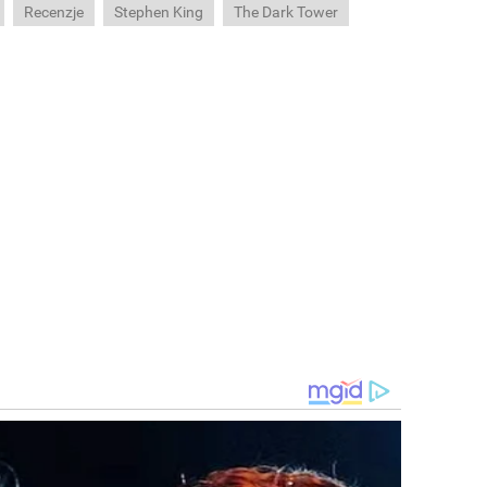
Recenzje
Stephen King
The Dark Tower