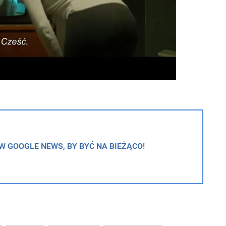
 GOOGLE NEWS, BY BYĆ NA BIEŻĄCO!