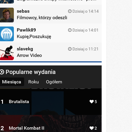
sebas
Dzisiaj o 14:14
Filmowcy, którzy odeszli
Pawlik89
Dzisiaj o 14:01
Kupię,Poszukuję
slavekg
Dzisiaj o 11:21
Arrow Video
Popularne wydania
Miesiąca
Roku
Ogółem
1
Brutalista
5
2
Mortal Kombat II
2