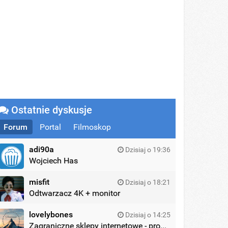
Ostatnie dyskusje
Forum
Portal
Filmoskop
adi90a
Dzisiaj o 19:36
Wojciech Has
misfit
Dzisiaj o 18:21
Odtwarzacz 4K + monitor
lovelybones
Dzisiaj o 14:25
Zagraniczne sklepy internetowe - promocje