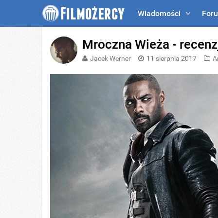
Wiadomości
For
Mroczna Wieża - recenz
Jacek Werner
11 sierpnia 2017
A