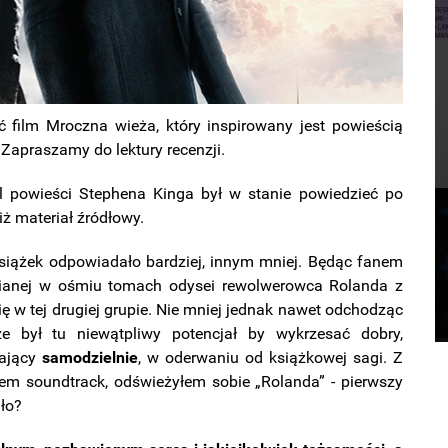
 film Mroczna wieża, który inspirowany jest powieścią
Zapraszamy do lektury recenzji.
l powieści Stephena Kinga był w stanie powiedzieć po
iż materiał źródłowy.
siążek odpowiadało bardziej, innym mniej. Będąc fanem
zianej w ośmiu tomach odysei rewolwerowca Rolanda z
 w tej drugiej grupie. Nie mniej jednak nawet odchodząc
że był tu niewątpliwy potencjał by wykrzesać dobry,
łający
samodzielnie
, w oderwaniu od książkowej sagi. Z
em soundtrack, odświeżyłem sobie „Rolanda” - pierwszy
gło?