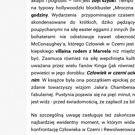
akapit i pogrubić – film jest
zbyt szybki
. Tempo n
na typowy hollywoodzki blockbuster „Mroczna
godziny
. Wydarzenia przypominające czasem te
skondensowane do krótkich, dziko pędzący
poupychanymi na siłę easter eggami z innych (lep
bohaterami nie odratowuje nawet obecnoś
McConaughey'a, którego Człowiek w Czerni jest 
kiepskiego
villaina rodem z Marvela
niż między
być. Zasmuca również na siłę wepchnięta kul
uważana przez wielu fanów Kinga (jak również
powieści w jego dorobku:
Człowiek w czerni uci
nim
. W książce była ona początkiem epickiej p
zdanie towarzyszy wizjom Jake'a Chambersa
fabularnej. Pustynia pojawia się na pięć minut, 
jest widz - przed świadomością, że zapłacił za bil
Na szczególną uwagę zasługuje też zakończeni
najbardziej ewidentny moment, w którym widać
konfrontację Człowieka w Czerni i Rewolwerowca 