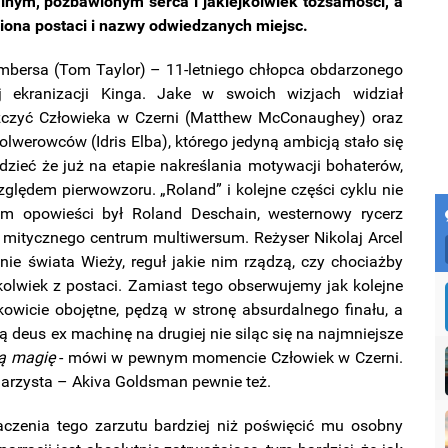
lnym, pozbawionym serca i jakiejkolwiek tożsamości, a
miona postaci i nazwy odwiedzanych miejsc.
bersa (Tom Taylor) – 11-letniego chłopca obdarzonego
 ekranizacji Kinga. Jake w swoich wizjach widział
szczyć Człowieka w Czerni (Matthew McConaughey) oraz
lwerowców (Idris Elba), którego jedyną ambicją stało się
zieć że już na etapie nakreślania motywacji bohaterów,
lędem pierwowzoru. „Roland” i kolejne części cyklu nie
cem opowieści był Roland Deschain, westernowy rycerz
 mitycznego centrum multiwersum. Reżyser Nikolaj Arcel
ie świata Wieży, reguł jakie nim rządzą, czy chociażby
olwiek z postaci. Zamiast tego obserwujemy jak kolejne
owicie obojętne, pędzą w stronę absurdalnego finału, a
ą deus ex machinę na drugiej nie siląc się na najmniejsze
ą magię
- mówi w pewnym momencie Człowiek w Czerni.
scenarzysta – Akiva Goldsman pewnie też.
aczenia tego zarzutu bardziej niż poświęcić mu osobny