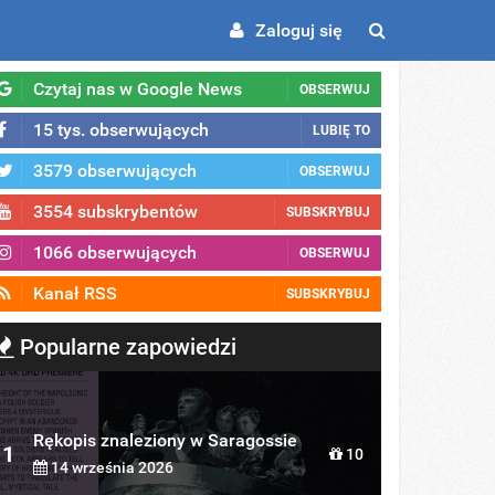
Zaloguj się
Czytaj nas w Google News
OBSERWUJ
15 tys. obserwujących
LUBIĘ TO
3579 obserwujących
OBSERWUJ
3554 subskrybentów
SUBSKRYBUJ
1066 obserwujących
OBSERWUJ
Kanał RSS
SUBSKRYBUJ
Popularne zapowiedzi
Rękopis znaleziony w Saragossie
1
10
14 września 2026