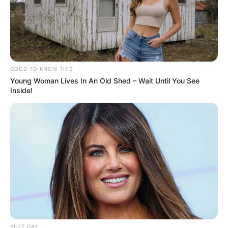
GOOD TO KNOW THIS
Young Woman Lives In An Old Shed – Wait Until You See
Inside!
BUZZ DAY