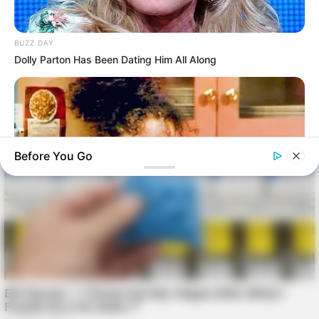
BUZZ DAY
Dolly Parton Has Been Dating Him All Along
Before You Go
BRAINBERRIES
Cosby Show Producers Destroyed Denise's Independence
For Cheap Laughs