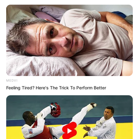
Na ten serial czekaliście! Wielka
premiera w końcu przybyła na HBO
Max
Mateusz Zaczyk
11 czerwca 2023
Aktualności
MEDVI
Feeling Tired? Here's The Trick To Perform Better