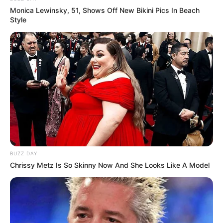
Monica Lewinsky, 51, Shows Off New Bikini Pics In Beach
Style
BUZZ DAY
Chrissy Metz Is So Skinny Now And She Looks Like A Model