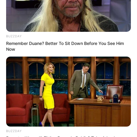
zdj. HBO Max
BUZZDAY
Remember Duane? Better To Sit Down Before You See Him
Now
OBSERWUJ NAS W GOOGLE NEWS, BY BYĆ NA
BIEŻĄCO!
Facebook
Twitter
Google+
Tagi:
Bob Odenkirk
HBO Max
Lucky Hank
Seriale
Szczęściarz Hank
BUZZDAY