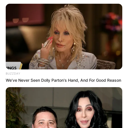
serii
, co oznacza, że otrzymaliśmy dostęp do
8 epizodów
.
Sprawdź też:
Kończy Ci się roczna subskrypcja Disney+? O
to, co musisz zrobić!
W Polsce produkcja pojawiła się niespełna trzy miesiące po
premierze w Stanach Zjednoczonych, gdzie pierwszy epizod
można było oglądać na platformie
AMC+
od
19
marca
.
Emisja zakończyła się
4
maja
.
Bob Odenkirk w serialu „Lucky Hank”?
BUZZDAY
Serial
„Lucky Hank”
opowiada o niejakim
Williamie Henrym
We’ve Never Seen Dolly Parton's Hand, And For Good Reason
Devereaux Juniorze
, pechowym wykładowcy na uczelni w
Pensylwanii. Bohater zostaje w ciągu jednego tygodnia
oskarżony o zamordowanie gęsi, dostaje w nos od
feministycznej poetki, trafia na izbę wytrzeźwień, a następnie
do szpitala. W obsadzie serialowej produkcji znaleźli się też:
Mireille Enos, Alvina August, June Washington-Chen,
Sara
Amini, Diedrich Bader, Suzanne Cryer, Olivia Scott Welch,