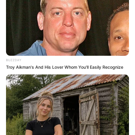
BUZZDAY
Troy Aikman's And His Lover Whom You'll Easily Recognize