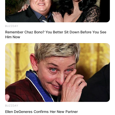
Arthur Keng i Cedric Yarbrough
.
Sprawdź też:
7 serialowych i filmowych premier na cały
tydzień. Tych nowości nie możecie przegapić!
BUZZDAY
Remember Chaz Bono? You Better Sit Down Before You See
W realizację serialu zaangażowany jest
Mark Johnson
,
Him Now
producent
„Zadzwoń do Saula
” i „
Breaking Bad
”. Autorami
scenariusza są
Aaron Zelman
(„Dochodzenie”) oraz
Paul
Lieberstein
(znany między innymi z roli
Toby'ego
Flandersona
w amerykańskiej wersji „
Biura
”). Obaj są też
showrunnerami serialu
. Reżyseruje
Peter Farrelly,
twórca
oscarowego „
Green Booka”
.
BUZZDAY
Ellen DeGeneres Confirms Her New Partner