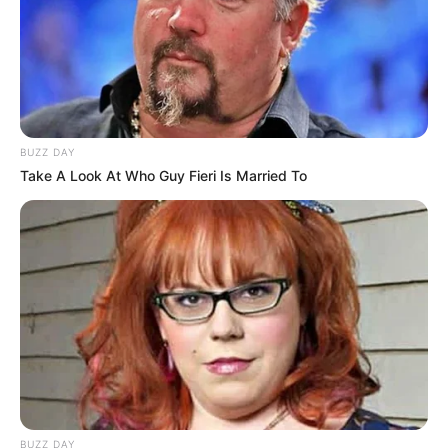
BUZZ DAY
Take A Look At Who Guy Fieri Is Married To
BUZZ DAY