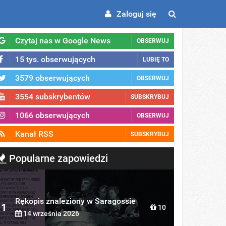
Zaloguj się
Czytaj nas w Google News
OBSERWUJ
15 tys. obserwujących
LUBIĘ TO
3579 obserwujących
OBSERWUJ
3554 subskrybentów
SUBSKRYBUJ
1066 obserwujących
OBSERWUJ
Kanał RSS
SUBSKRYBUJ
Popularne zapowiedzi
Rękopis znaleziony w Saragossie
1
10
14 września 2026