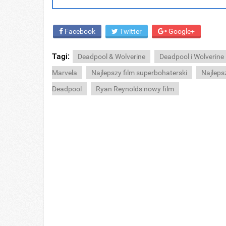
Facebook
Twitter
Google+
Tagi:
Deadpool & Wolverine
Deadpool i Wolverine
Marvela
Najlepszy film superbohaterski
Najleps
Deadpool
Ryan Reynolds nowy film