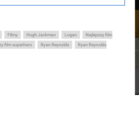
Filmy
Hugh Jackman
Logan
Najlepszy film
zy film superhero
Ryan Reynolds
Ryan Reynolds