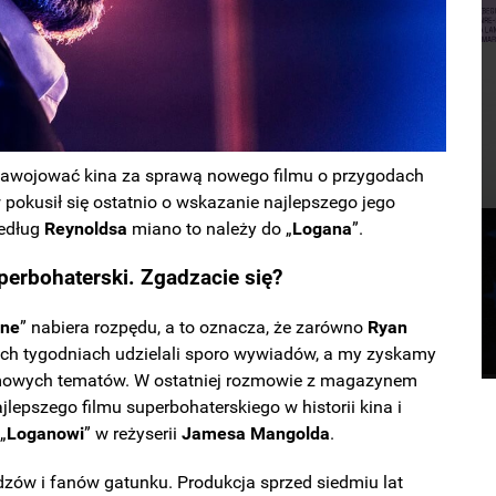
zawojować kina za sprawą nowego filmu o przygodach
 pokusił się ostatnio o wskazanie najlepszego jego
edług
Reynoldsa
miano to należy do „
Logana
”.
perbohaterski. Zgadzacie się?
ine
” nabiera rozpędu, a to oznacza, że zarówno
Ryan
ych tygodniach udzielali sporo wywiadów, a my zyskamy
ilmowych tematów. W ostatniej rozmowie z magazynem
lepszego filmu superbohaterskiego w historii kina i
„
Loganowi
” w reżyserii
Jamesa
Mangolda
.
dzów i fanów gatunku. Produkcja sprzed siedmiu lat