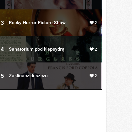
3
Rocky Horror Picture Show
2
4
Sanatorium pod klepsydrą
2
5
Zaklinacz deszczu
2