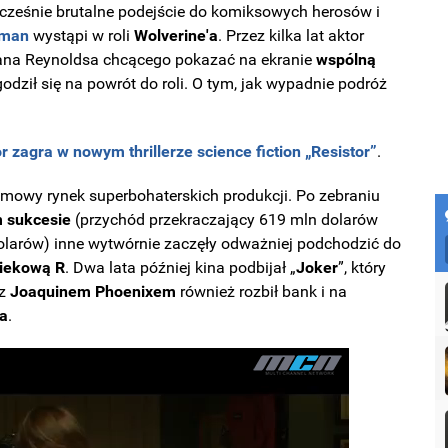
ześnie brutalne podejście do komiksowych herosów i
kman
wystąpi w roli
Wolverine'a
. Przez kilka lat aktor
Ryana Reynoldsa chcącego pokazać na ekranie
wspólną
zgodził się na powrót do roli. O tym, jak wypadnie podróż
 zagra w nowym thrillerze science fiction „Resistor”
. 
ilmowy rynek superbohaterskich produkcji. Po zebraniu
m
sukcesie
(przychód przekraczający 619 mln dolarów
larów) inne wytwórnie zaczęły odważniej podchodzić do
iekową R
. Dwa lata później kina podbijał „
Joker
”, który
 z
Joaquinem
Phoenixem
również rozbił bank i na
ra
.