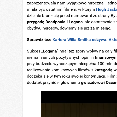
zaprezentowała nam wyjątkowo mroczne i jednoc
miała być ostatnim filmem, w którym
Hugh Jac
dzielnie bronił się przed namowami ze strony 
przygodę Deadpoola i Logana
, ale ostatecznie 
obydwu herosów, dowiemy się już za miesiąc.
Sprawdź też: 
Kariera Willa Smitha odżywa. Aktor
Sukces „
Logana
” miał też spory wpływ na cały f
niemal samych pozytywnych opinii i
finansowy
przy budżecie wynoszącym niespełna 100 mln do
realizowania komiksowych filmów z
kategorią w
doczeka się w tym roku swojej kontynuacji. Film
dodatek przyniósł głównemu
gwiazdorowi Osca