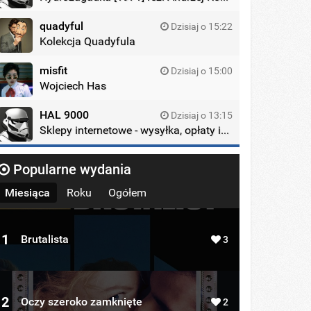
quadyful
Dzisiaj o 15:22
Kolekcja Quadyfula
misfit
Dzisiaj o 15:00
Wojciech Has
HAL 9000
Dzisiaj o 13:15
Sklepy internetowe - wysyłka, opłaty itd.
Popularne wydania
Miesiąca
Roku
Ogółem
1
Brutalista
3
2
Oczy szeroko zamknięte
2