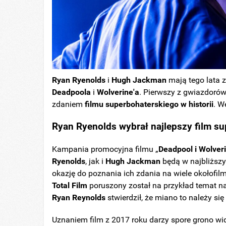
Ryan Ryenolds
i
Hugh
Jackman
mają tego lata 
Deadpoola
i
Wolverine'a
. Pierwszy z gwiazdorów
zdaniem
filmu superbohaterskiego w historii
. W
Ryan Ryenolds wybrał najlepszy film su
Kampania promocyjna filmu „
Deadpool i Wolver
Ryenolds
, jak i
Hugh
Jackman
będą w najbliższ
okazję do poznania ich zdania na wiele okołof
Total
Film
poruszony został na przykład temat naj
Ryan
Reynolds
stwierdził, że miano to należy się 
Uznaniem film z 2017 roku darzy spore grono wi