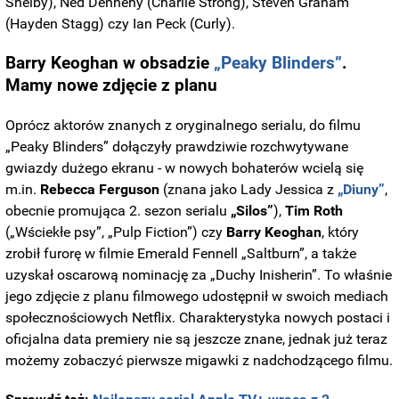
Shelby), Ned Dennehy (Charlie Strong), Steven Graham
(Hayden Stagg) czy Ian Peck (Curly).
Barry Keoghan w obsadzie
„Peaky Blinders”
.
Mamy nowe zdjęcie z planu
Oprócz aktorów znanych z oryginalnego serialu, do filmu
„Peaky Blinders” dołączyły prawdziwie rozchwytywane
gwiazdy dużego ekranu - w nowych bohaterów wcielą się
m.in.
Rebecca Ferguson
(znana jako Lady Jessica z
„Diuny”
,
obecnie promująca 2. sezon serialu
„Silos”
),
Tim Roth
(„Wściekłe psy”, „Pulp Fiction”) czy
Barry Keoghan
, który
zrobił furorę w filmie Emerald Fennell „Saltburn”, a także
uzyskał oscarową nominację za „Duchy Inisherin”. To właśnie
jego zdjęcie z planu filmowego udostępnił w swoich mediach
społecznościowych Netflix. Charakterystyka nowych postaci i
oficjalna data premiery nie są jeszcze znane, jednak już teraz
możemy zobaczyć pierwsze migawki z nadchodzącego filmu.