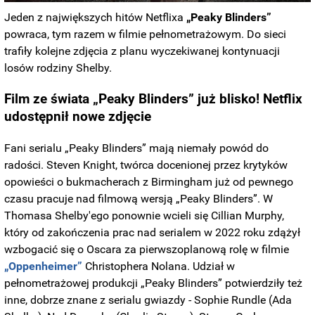
Jeden z największych hitów Netflixa
„Peaky Blinders”
powraca, tym razem w filmie pełnometrażowym. Do sieci
trafiły kolejne zdjęcia z planu wyczekiwanej kontynuacji
losów rodziny Shelby.
Film ze świata „Peaky Blinders” już blisko! Netflix
udostępnił nowe zdjęcie
Fani serialu „Peaky Blinders” mają niemały powód do
radości. Steven Knight, twórca docenionej przez krytyków
opowieści o bukmacherach z Birmingham już od pewnego
czasu pracuje nad filmową wersją „Peaky Blinders”. W
Thomasa Shelby'ego ponownie wcieli się Cillian Murphy,
który od zakończenia prac nad serialem w 2022 roku zdążył
wzbogacić się o Oscara za pierwszoplanową rolę w filmie
„Oppenheimer”
Christophera Nolana. Udział w
pełnometrażowej produkcji „Peaky Blinders” potwierdziły też
inne, dobrze znane z serialu gwiazdy - Sophie Rundle (Ada