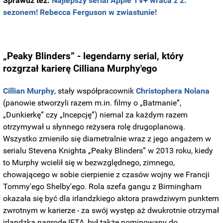
Sprawdź też:
Najlepszy serial Apple TV+ wraca z 2.
sezonem! Rebecca Ferguson w zwiastunie!
„Peaky Blinders” - legendarny serial, który
rozgrzał karierę Cilliana Murphy'ego
Cillian Murphy
, stały współpracownik
Christophera Nolana
(panowie stworzyli razem m.in. filmy o „Batmanie”,
„Dunkierkę” czy „Incepcję”) niemal za każdym razem
otrzymywał u słynnego reżysera rolę drugoplanową.
Wszystko zmieniło się diametralnie wraz z jego angażem w
serialu Stevena Knighta „Peaky Blinders” w 2013 roku, kiedy
to Murphy wcielił się w bezwzględnego, zimnego,
chowającego w sobie cierpienie z czasów wojny we Francji
Tommy'ego Shelby'ego. Rola szefa gangu z Birmingham
okazała się być dla irlandzkiego aktora prawdziwym punktem
zwrotnym w karierze - za swój występ aż dwukrotnie otrzymał
irlandzką nagrodę IFTA, był także nominowany do