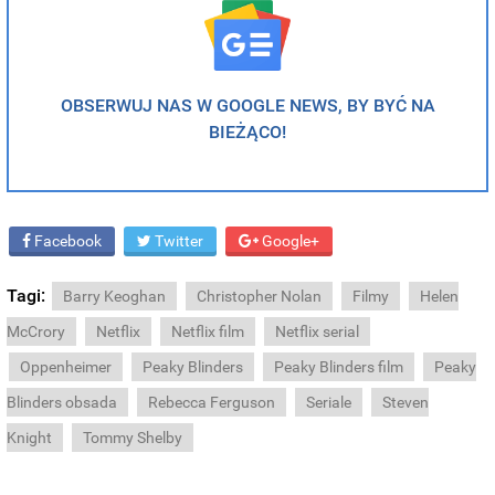
OBSERWUJ NAS W GOOGLE NEWS, BY BYĆ NA
BIEŻĄCO!
Facebook
Twitter
Google+
Tagi:
Barry Keoghan
Christopher Nolan
Filmy
Helen
McCrory
Netflix
Netflix film
Netflix serial
Oppenheimer
Peaky Blinders
Peaky Blinders film
Peaky
Blinders obsada
Rebecca Ferguson
Seriale
Steven
Knight
Tommy Shelby