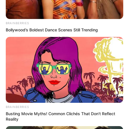
OBSERWUJ NAS W GOOGLE NEWS, BY BYĆ NA
BIEŻĄCO!
BRAINBERRIES
Bollywood’s Boldest Dance Scenes Still Trending
Facebook
Twitter
Google+
Tagi:
Filmy
Horror
Nosferatu
Nosferatu kiedy na VOD
Nosferatu nowy film
Nosferatu Robert Eggers
VOD
BRAINBERRIES
Busting Movie Myths! Common Clichés That Don't Reflect
Reality