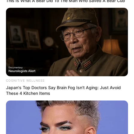
This Is What A Bear Did To The Man Who Saved A Bear Cub
COGNITIVE WELLNESS
Japan's Top Doctors Say Bra​in Fo​g Isn't Aging: Just Avoid
These 4 Kitchen Items