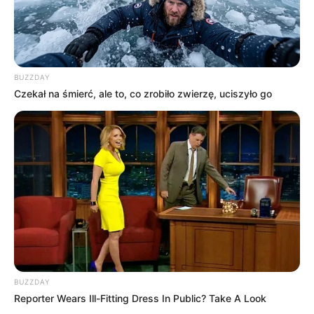
BUZZDAY
Czekał na śmierć, ale to, co zrobiło zwierzę, uciszyło go
BUZZDAY
Reporter Wears Ill-Fitting Dress In Public? Take A Look