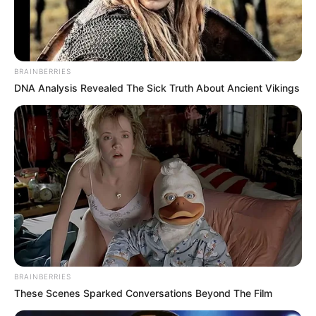
niektórych miastach w naszym kraju organizowane będą
natomiast
pokazy przedpremierowe
. W międzyczasie
zerknijcie na
nowy
zwiastun
, który
Focus Features
udostępniło wraz z dzisiejszym debiutem „
Nosferatu
” w USA.
BRAINBERRIES
DNA Analysis Revealed The Sick Truth About Ancient Vikings
BRAINBERRIES
These Scenes Sparked Conversations Beyond The Film