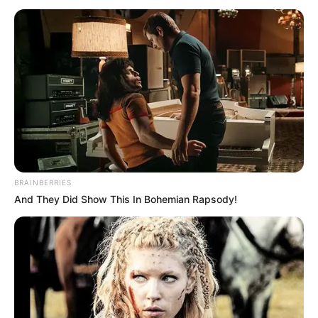
grozy niż ta, którą dane nam dopiero będzie zobaczyć na
kinowym ekranie.
Film, który trafił do amerykańskich platform VOD, można
zobaczyć zarówno w wersji rozszerzonej, jak i kinowej.
Okazuje się, że pierwsza z wymienionych
liczy sobie tylko
136 minut
– na wielkim ekranie wyświetlano zaś wersję
zamykającą się w
132 minutach
.
Sprawdź też:
Mamy pierwszą opinię o „Mission: Impossible
8”! Czy Tom Cruise znowu wbije nas w fotel?
BRAINBERRIES
And They Did Show This In Bohemian Rapsody!
Tak niewielka zmiana względem
„
Nosferatu
” kinowego może
mocno rozczarować. W dyskusjach otaczających reżyserską
wersję padały przecież spekulacje o
wersji trzygodzinnej
.
W Polsce na film będziemy musieli jeszcze dość długo
poczekać. Premiera kinowa została zaplanowana na dopiero
21 lutego
. W najbliższy weekend (od 24 stycznia) w