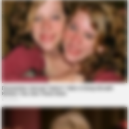
BUZZDAY
Wedding Photo Goes Viral After Groom's Pants Rip!
COGNITIVE WELLNESS
Japan's Oldest Doctors Say Me​mory Lo​ss Isn't Age: Just
Stop Eating These 3 Foods