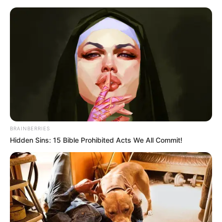
„Nosferatu” trafił do VOD! Wersją
rozszerzoną będziecie BARDZO
rozczarowani
Mateusz Zaczyk
21 stycznia 2025
Aktualności
BRAINBERRIES
Hidden Sins: 15 Bible Prohibited Acts We All Commit!