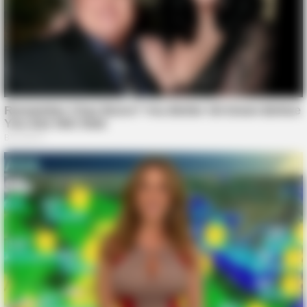
BUZZDAY
Bear Approaches Cat: What Happens Next Is Pure Magic
MEDVI
Men 45+ Are Trying This To Perform Better