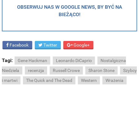
OBSERWUJ NAS W GOOGLE NEWS, BY BYĆ NA
BIEŻĄCO!
Facebook
Twitter
Google+
Tagi:
Gene Hackman
Leonardo DiCaprio
Nostalgiczna
Niedziela
recenzja
Russell Crowe
Sharon Stone
Szybcy
i martwi
The Quick and The Dead
Western
Wrażenia