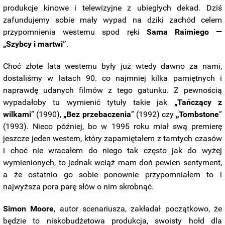
produkcje kinowe i telewizyjne z ubiegłych dekad. Dziś
zafundujemy sobie mały wypad na dziki zachód celem
przypomnienia westernu spod ręki
Sama Raimiego —
„Szybcy i martwi”
.
Choć złote lata westernu były już wtedy dawno za nami,
dostaliśmy w latach 90. co najmniej kilka pamiętnych i
naprawdę udanych filmów z tego gatunku. Z pewnością
wypadałoby tu wymienić tytuły takie jak
„Tańczący z
wilkami
” (1990),
„Bez przebaczenia
” (1992) czy
„Tombstone
”
(1993). Nieco później, bo w 1995 roku miał swą premierę
jeszcze jeden western, który zapamiętałem z tamtych czasów
i choć nie wracałem do niego tak często jak do wyżej
wymienionych, to jednak wciąż mam doń pewien sentyment,
a że ostatnio go sobie ponownie przypomniałem to i
najwyższa pora parę słów o nim skrobnąć.
Simon Moore
, autor scenariusza, zakładał początkowo, że
będzie to niskobudżetowa produkcja, swoisty hołd dla