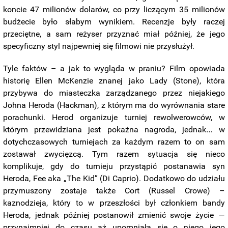
koncie 47 milionów dolarów, co przy liczącym 35 milionów
budżecie było słabym wynikiem. Recenzje były raczej
przeciętne, a sam reżyser przyznać miał później, że jego
specyficzny styl najpewniej się filmowi nie przysłużył.
Tyle faktów – a jak to wygląda w praniu? Film opowiada
historię Ellen McKenzie znanej jako Lady (Stone), która
przybywa do miasteczka zarządzanego przez niejakiego
Johna Heroda (Hackman), z którym ma do wyrównania stare
porachunki. Herod organizuje turniej rewolwerowców, w
którym przewidziana jest pokaźna nagroda, jednak… w
dotychczasowych turniejach za każdym razem to on sam
zostawał zwycięzcą. Tym razem sytuacja się nieco
komplikuje, gdy do turnieju przystąpić postanawia syn
Heroda, Fee aka „The Kid” (Di Caprio). Dodatkowo do udziału
przymuszony zostaje także Cort (Russel Crowe) –
kaznodzieja, który to w przeszłości był członkiem bandy
Heroda, jednak później postanowił zmienić swoje życie —
przynajmniej do czasu aż upomniała się o niego jego