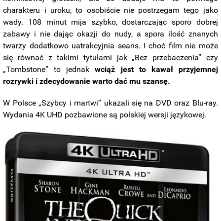
charakteru i uroku, to osobiście nie postrzegam tego jako
wady. 108 minut mija szybko, dostarczając sporo dobrej
zabawy i nie dając okazji do nudy, a spora ilość znanych
twarzy dodatkowo uatrakcyjnia seans. I choć film nie może
się równać z takimi tytułami jak „Bez przebaczenia” czy
„Tombstone” to jednak
wciąż jest to kawał przyjemnej
rozrywki i zdecydowanie warto dać mu szansę.
W Polsce „Szybcy i martwi” ukazali się na DVD oraz Blu-ray.
Wydania 4K UHD pozbawione są polskiej wersji językowej.