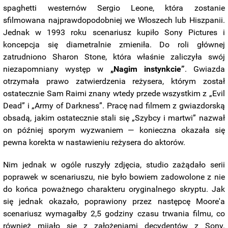
spaghetti westernów Sergio Leone, która zostanie
sfilmowana najprawdopodobniej we Włoszech lub Hiszpanii.
Jednak w 1993 roku scenariusz kupiło Sony Pictures i
koncepcja się diametralnie zmieniła. Do roli głównej
zatrudniono Sharon Stone, która właśnie zaliczyła swój
niezapomniany występ w
„Nagim instynkcie”
. Gwiazda
otrzymała prawo zatwierdzenia reżysera, którym został
ostatecznie Sam Raimi znany wtedy przede wszystkim z „Evil
Dead” i „Army of Darkness”. Pracę nad filmem z gwiazdorską
obsadą, jakim ostatecznie stali się „Szybcy i martwi” nazwał
on później sporym wyzwaniem — konieczna okazała się
pewna korekta w nastawieniu reżysera do aktorów.
Nim jednak w ogóle ruszyły zdjęcia, studio zażądało serii
poprawek w scenariuszu, nie było bowiem zadowolone z nie
do końca poważnego charakteru oryginalnego skryptu. Jak
się jednak okazało, poprawiony przez następcę Moore'a
scenariusz wymagałby 2,5 godziny czasu trwania filmu, co
również mijało się z założeniami decydentów z Sony.