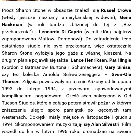
Prócz Sharon Stone w obsadzie znaleźli się
Russel Crowe
(wtedy jeszcze nieznany amerykańskiej widowni),
Gene
Hackman
(w roli bardzo zbliżonej do tej z „Bez
przebaczenia”) i
Leonardo Di Caprio
(w roli którą najpierw
zaproponowano Mattowi Damonowi). Do zatrudnienia tego
ostatniego studio nie było przekonane, więc ostatecznie
Sharon Stone wyłożyła jego gażę z własnej kieszeni. Na
drugim planie pojawili się także
Lance Henriksen
,
Pat Hingle
(Gordon z Batmanów Burtona i Schumachera),
Gary Sinise
,
czy też koleżka Arnolda Schwarzeneggera –
Sven-Ole
Thorsen
. Zdjęcia powstawały na terenie Arizony od listopada
1993 do lutego 1994, z przerwami spowodowanymi
komplikacjami pogodowymi. Część scen nakręcono w Old
Tucson Studios, które niedługo potem strawił pożar, w którym
zniszczeniu uległo sporo pamiątek po kręconych tam
westernach. Dokrętki miały miejsce w listopadzie i grudniu
1994. Skomponowaniem muzyki zajął się
Alan Silvestri
. Film
wszedł do kin w lutym 1995 roku, gromadząc na swoim