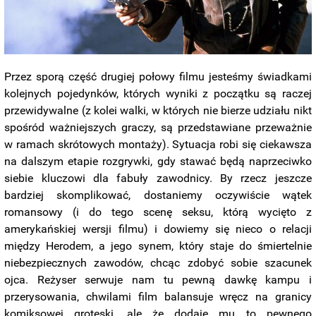
Przez sporą część drugiej połowy filmu jesteśmy świadkami
kolejnych pojedynków, których wyniki z początku są raczej
przewidywalne (z kolei walki, w których nie bierze udziału nikt
spośród ważniejszych graczy, są przedstawiane przeważnie
w ramach skrótowych montaży). Sytuacja robi się ciekawsza
na dalszym etapie rozgrywki, gdy stawać będą naprzeciwko
siebie kluczowi dla fabuły zawodnicy. By rzecz jeszcze
bardziej skomplikować, dostaniemy oczywiście wątek
romansowy (i do tego scenę seksu, którą wycięto z
amerykańskiej wersji filmu) i dowiemy się nieco o relacji
między Herodem, a jego synem, który staje do śmiertelnie
niebezpiecznych zawodów, chcąc zdobyć sobie szacunek
ojca. Reżyser serwuje nam tu pewną dawkę kampu i
przerysowania, chwilami film balansuje wręcz na granicy
komiksowej groteski, ale że dodaje mu to pewnego