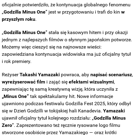
oficjalnie potwierdziło, że kontynuacja globalnego fenomenu
„
Godzilla Minus One
” jest w przygotowaniu i trafi do kin
w
przyszłym roku
.
„
Godzilla Minus One
” stała się kasowym hitem i przy okazji
jednym z najlepszych filmów o słynnym japońskim potworze.
Możemy więc cieszyć się na najnowsze wieści:
zapowiedziana kontynuacja widowiska ma już oficjalny tytuł
i rok premiery.
Reżyser
Takashi Yamazaki
powraca, aby
napisać scenariusz
,
wyreżyserować
film
i zająć się
efektami wizualnymi
,
zapewniając tę ​​samą kreatywną wizję, która uczyniła z
„Minus One”
tak spektakularny hit. Nowe informacje
ujawniono podczas festiwalu Godzilla Fest 2025, który odbył
się w Dzień Godzilli w tokijskiej hali Kanadevia.
Yamazaki
ujawnił oficjalny tytuł kolejnego rozdziału: „
Godzilla Minus
Zero
”. Zaprezentowano też ręcznie rysowane logo filmu
stworzone osobiście przez Yamazakiego — oraz krótki