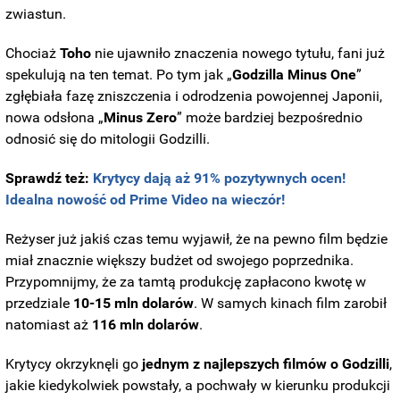
zwiastun.
Chociaż
Toho
nie ujawniło znaczenia nowego tytułu, fani już
spekulują na ten temat. Po tym jak „
Godzilla Minus One
”
zgłębiała fazę zniszczenia i odrodzenia powojennej Japonii,
nowa odsłona „
Minus Zero
” może bardziej bezpośrednio
odnosić się do mitologii Godzilli.
Sprawdź też:
Krytycy dają aż 91% pozytywnych ocen!
Idealna nowość od Prime Video na wieczór!
Reżyser już jakiś czas temu wyjawił, że na pewno film będzie
miał znacznie większy budżet od swojego poprzednika.
Przypomnijmy, że za tamtą produkcję zapłacono kwotę w
przedziale
10-15 mln dolarów
. W samych kinach film zarobił
natomiast aż
116 mln dolarów
.
Krytycy okrzyknęli go
jednym z najlepszych filmów o Godzilli
,
jakie kiedykolwiek powstały, a pochwały w kierunku produkcji