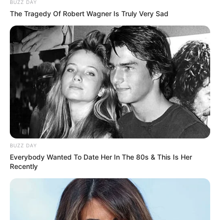
BUZZ DAY
The Tragedy Of Robert Wagner Is Truly Very Sad
Nowy serial „Chad Powers” na
Disney+
– premiera
BUZZ DAY
30 września
Everybody Wanted To Date Her In The 80s & This Is Her
Recently