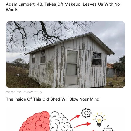
Adam Lambert, 43, Takes Off Makeup, Leaves Us With No
Words
GOOD TO KNOW THIS
„Kontinental '25” – premiera 3 października
The Inside Of This Old Shed Will Blow Your Mind!
Akcja nowego filmu Radu Jude rozgrywa się w
stolicy Transylwanii – Klużu. Orsolya pracuje tam
jako komorniczka i ma do rozwiązania sprawę