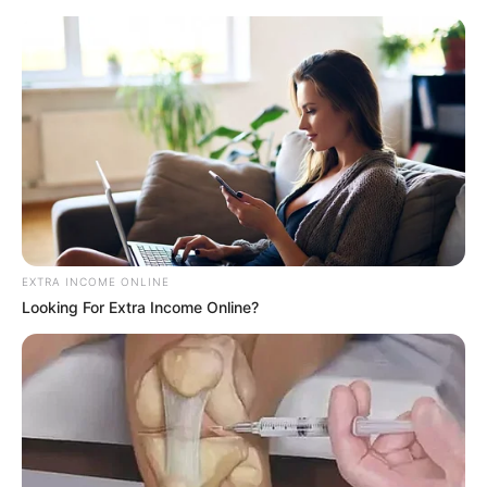
Nudy nie będzie! Netflix i Prime
Video przynoszą hity na cały tydzien!
Mateusz Zaczyk
29 września 2025
Artykuły
EXTRA INCOME ONLINE
Looking For Extra Income Online?
Mamy nowy tydzień, a to oznacza, że platformy