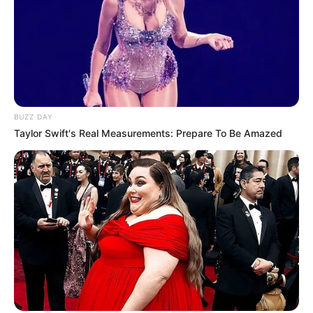
Kinowe premiery
„Skomplikowani” – premiera 3 października
Poznajcie Carey’a, miłego gościa na krawędzi
załamania nerwowego. Przed chwilą przyjął
najcięższy cios – jego ukochana żona Ashley
BUZZ DAY
zażądała rozwodu. Leżący na deskach, rozsypany
Taylor Swift's Real Measurements: Prepare To Be Amazed
w proch Carey musi szybko znaleźć sposób na
pozbieranie swojego życia do kupy. W nadziei na
dobrą radę odwiedza zaprzyjaźnione małżeństwo
Julie i Paula, którzy od lat żyją w szczęśliwym,
otwartym związku. I tu przychodzi olśnienie: skoro
Ashley go już nie chce, a Paul i Julie nie hołdują
wierności, po co daleko szukać pocieszenia, skoro
można znaleźć je w ramionach pięknej … Julie.
Plan wydaje się wprost idealny i wszystko układa
się nadzwyczaj przyjemnie do chwili, gdy