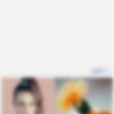
FRIDAY PLANS
Walgreens Hides This $1 Generic Viagra - Here's The Aisle
It's Really In.