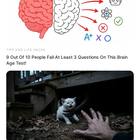
Iona. Mężczyzna jest byłym sportowcem, który
popadł w alkoholizm i bezdomność, od dłuższego
czasu nie mogąc znaleźć sobie stałego
schronienia.
TIPS AND LIFE HACKS
9 Out Of 10 People Fail At Least 3 Questions On This Brain
Age Test!