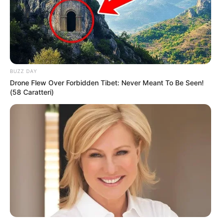
BUZZ DAY
Drone Flew Over Forbidden Tibet: Never Meant To Be Seen!
(58 Caratteri)
Mark Wahlberg
w nowym filmie akcji na
Prime
Video