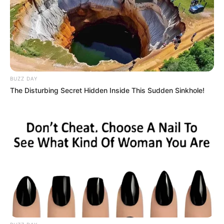
BUZZ DAY
The Disturbing Secret Hidden Inside This Sudden Sinkhole!
„Avatar: Istota wody” – premiera 3 października
"Akcja filmu „Avatar: Istota wody” rozgrywa się
ponad dziesięć lat po wydarzeniach z pierwszej
części. To opowieść o rodzinie Jake’a i Neytiri oraz
ich staraniach, by zapewnić bezpieczeństwo sobie
i swoim dzieciom, mimo tragedii, których wspólnie
doświadczają i bitew, które muszą stoczyć, aby
przeżyć.