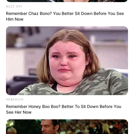
BUZZ DAY
Remember Chaz Bono? You Better Sit Down Before You See
Him Now
HABERION
„Psi patrol” sezon: 11B wraca na SkyShowtime
Remember Honey Boo Boo? Better To Sit Down Before You
See Her Now