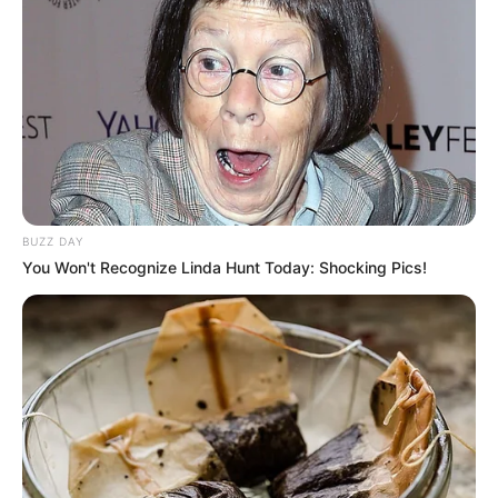
zdj.
BUZZ DAY
You Won't Recognize Linda Hunt Today: Shocking Pics!
OBSERWUJ NAS W GOOGLE NEWS, BY BYĆ NA
BIEŻĄCO!