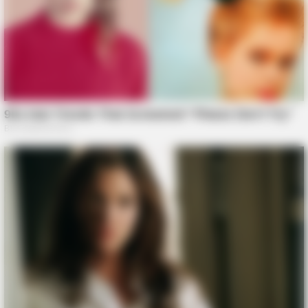
HABERION
Video Of Giant Anaconda Is Going Viral All Over The World.
Watch
HABERION
Honey Boo Boo Is So Thin! See Her In Fierce New Photo