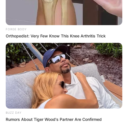
streamingowe takie jak
Netflix
,
Prime Video
,
Disney+
i
SkyShowtime
przygotowały kolejne głośne premiery filmów i
seriali. Sprawdźcie zatem,
co będzie można obejrzeć
w
najbliższych dniach.
FORGE BODY
Orthopedist: Very Few Know This Knee Arthritis Trick
Co obejrzeć na Netflix?
Charlie Hunnam
w
serialu
„Potwór: Historia Eda Geina”
BUZZ DAY
Rumors About Tiger Wood's Partner Are Confirmed