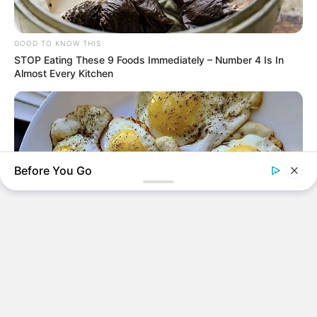
Facebook
Twitter
Google+
GOOD TO KNOW THIS
Tagi:
co dziś obejrzeć na Netflix
Co obejrzeć na Disney+
co
STOP Eating These 9 Foods Immediately – Number 4 Is In
Almost Every Kitchen
obejrzeć na netflix
Disney Plus
Filmy
filmy Netflix
Netflix
Netflix film
Play Dirty
Potwór: Historia Eda
Geina
Prime Video
Prime Video filmy
Prime Video
nowości
Seriale
SkyShowtime
SkyShowtime filmy
Before You Go
BUZZ DAY
When You Eat Eggs Every Day, This Is What Happens To
Your Body