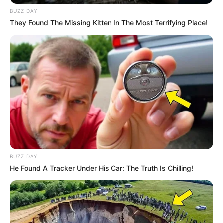
BUZZ DAY
„Skarbek” – premiera 3 października
They Found The Missing Kitten In The Most Terrifying Place!
Krystyna Skarbek. Nazywana ulubionym
szpiegiem Winstona Churchilla. Polka. Legenda
wśród szpiegów. Pierwsza kobieta szpieg w
historii brytyjskiego wywiadu. Stała się inspiracją
dla Iana Fleminga autora powieści o Jamesie
Bondzie. Jej niezwykłą biografię wyreżyserował
teraz James Marquand. „Skarbek” to porywający
thriller szpiegowski. Polsko-brytyjska produkcja ze
znakomitą obsadą.
BUZZ DAY
He Found A Tracker Under His Car: The Truth Is Chilling!