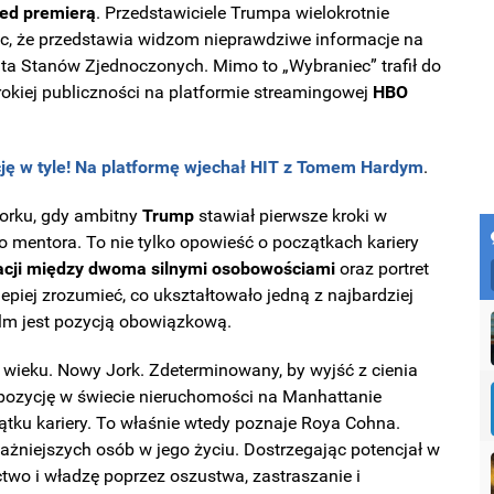
zed premierą
. Przedstawiciele Trumpa wielokrotnie
ąc, że przedstawia widzom nieprawdziwe informacje na
a Stanów Zjednoczonych. Mimo to „Wybraniec” trafił do
zerokiej publiczności na platformie streamingowej
HBO
ę w tyle! Na platformę wjechał HIT z Tomem Hardym
.
rku, gdy ambitny
Trump
stawiał pierwsze kroki w
mentora. To nie tylko opowieść o początkach kariery
lacji między dwoma silnymi osobowościami
oraz portret
epiej zrozumieć, co ukształtowało jedną z najbardziej
ilm jest pozycją obowiązkową.
X wieku. Nowy Jork. Zdeterminowany, by wyjść z cienia
pozycję w świecie nieruchomości na Manhattanie
ątku kariery. To właśnie wtedy poznaje Roya Cohna.
ażniejszych osób w jego życiu. Dostrzegając potencjał w
wo i władzę poprzez oszustwa, zastraszanie i