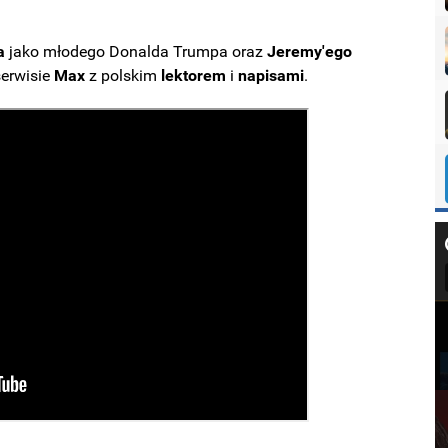
a
jako młodego Donalda Trumpa oraz
Jeremy'ego
serwisie
Max
z polskim
lektorem
i
napisami
.