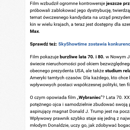
Film wzbudził ogromne kontrowersje
jeszcze pr
próbowali zablokować jego dystrybucję, twierdz
temat ówczesnego kandydata na urząd prezydent
kin w wielu krajach, a teraz jest dostępny dla s
Max
.
Sprawdź też:
SkyShowtime zostawia konkurencj
Film pokazuje
burzliwe lata 70. i 80.
w Nowym Jo
świecie nieruchomości pod okiem bezwzględnego 
obecnego prezydenta USA, ale także
studium re
Ameryki tamtych czasów. Dla każdego, kto chce l
wpływowych postaci współczesnej polityki, ten f
O czym opowiada film „
Wybraniec
”? Lata 70. X
potężnego ojca i samodzielnie zbudować swoją 
aspirujący magnat Donald J. Trump jest na pocz
Wpływowy prawnik szybko staje się jedną z najw
młodym Donaldzie, uczy go, jak zdobywać bogact