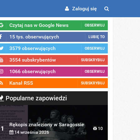
Zaloguj się
Czytaj nas w Google News
OBSERWUJ
15 tys. obserwujących
LUBIĘ TO
3579 obserwujących
OBSERWUJ
3554 subskrybentów
SUBSKRYBUJ
1066 obserwujących
OBSERWUJ
Kanał RSS
SUBSKRYBUJ
Popularne zapowiedzi
Rękopis znaleziony w Saragossie
1
10
14 września 2026