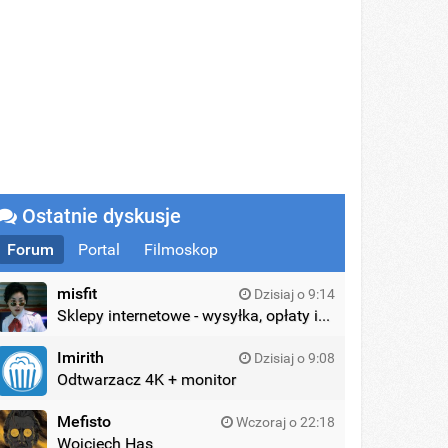
Ostatnie dyskusje
Forum
Portal
Filmoskop
misfit
Dzisiaj o 9:14
Sklepy internetowe - wysyłka, opłaty itd.
Imirith
Dzisiaj o 9:08
Odtwarzacz 4K + monitor
Mefisto
Wczoraj o 22:18
Wojciech Has