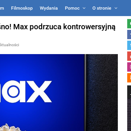
um
Filmoskop
Wydania
Pomoc
O stronie
ośno! Max podrzuca kontrowersyjną
ktualności