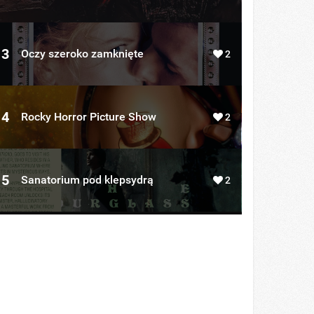
3
Oczy szeroko zamknięte
2
4
Rocky Horror Picture Show
2
5
Sanatorium pod klepsydrą
2