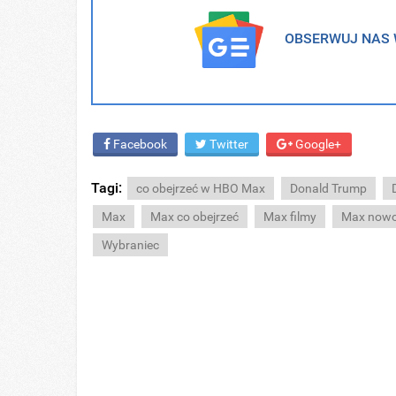
OBSERWUJ NAS W
Facebook
Twitter
Google+
Tagi:
co obejrzeć w HBO Max
Donald Trump
Max
Max co obejrzeć
Max filmy
Max nowo
Wybraniec