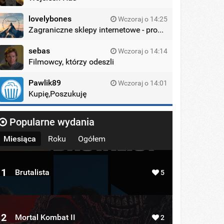
lovelybones
Wczoraj o 14:25
Zagraniczne sklepy internetowe - promocje
sebas
Wczoraj o 14:14
Filmowcy, którzy odeszli
Pawlik89
Wczoraj o 14:01
Kupię,Poszukuję
Popularne wydania
Miesiąca
Roku
Ogółem
1
Brutalista
5
2
Mortal Kombat II
2