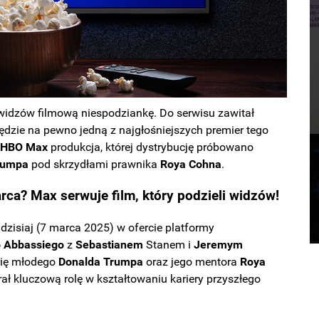
widzów filmową niespodziankę. Do serwisu zawitał
 będzie na pewno jedną z najgłośniejszych premier tego
e
HBO
Max
produkcja, której dystrybucję próbowano
rumpa
pod skrzydłami prawnika
Roya
Cohna
.
rca? Max serwuje film, który podzieli widzów!
ę dzisiaj (7 marca 2025) w ofercie platformy
o
Abbassiego
z
Sebastianem
Stanem i
Jeremym
rię młodego
Donalda
Trumpa
oraz jego mentora
Roya
ał kluczową rolę w kształtowaniu kariery przyszłego