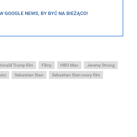
 GOOGLE NEWS, BY BYĆ NA BIEŻĄCO!
Donald Trump film
Filmy
HBO Max
Jeremy Strong
ści
Sebastian Stan
Sebastian Stan nowy film