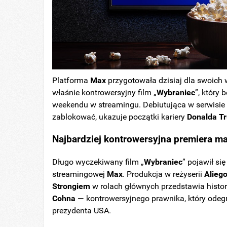
Platforma
Max
przygotowała dzisiaj dla swoich 
właśnie kontrowersyjny film „
Wybraniec
”, który
weekendu w streamingu. Debiutująca w serwisi
zablokować, ukazuje początki kariery
Donalda
T
Najbardziej kontrowersyjna premiera ma
Długo wyczekiwany film „
Wybraniec
” pojawił si
streamingowej
Max
. Produkcja w reżyserii
Alieg
Strongiem
w rolach głównych przedstawia histo
Cohna
— kontrowersyjnego prawnika, który odegr
prezydenta USA.