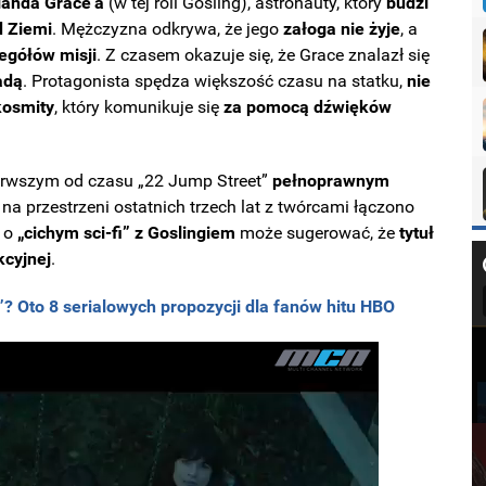
landa Grace'a
(w tej roli Gosling), astronauty, który
budzi
d Ziemi
. Mężczyzna odkrywa, że jego
załoga nie żyje
, a
egółów misji
. Z czasem okazuje się, że Grace znalazł się
adą
. Protagonista spędza większość czasu na statku,
nie
kosmity
, który komunikuje się
za pomocą dźwięków
ierwszym od czasu „22 Jump Street”
pełnoprawnym
 na przestrzeni ostatnich trzech lat z twórcami łączono
 o
„cichym sci-fi” z Goslingiem
może sugerować, że
tytuł
kcyjnej
.
”? Oto 8 serialowych propozycji dla fanów hitu HBO