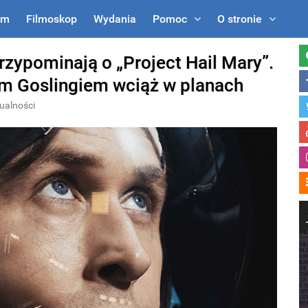
um
Filmoskop
Wydania
Pomoc
O stronie
 przypominają o „Project Hail Mary”.
m Goslingiem wciąż w planach
ualności