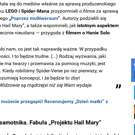
tała się do mediów właśnie za sprawą producenckiego
aku
LEGO i Spider-Mana
przypomnieli o filmie za sprawą
cego
„
Poprzez multiwersum
”
. Autorzy podzielili się
u Hail Mary”, a także wspomnieli, jak
istotnym aspektem
atecznie nieudana — przygoda z
filmem o Hanie Solo
.
ło nam, co jest tak naprawdę ważne. W przypadku
ości. I to będzie trudne. (...) Rodzaj wyzwania, jaki
 nie ma twarzy i przemawia za pomocą muzyki, jest
ć. Kiedy robiliśmy Spider-Verse po raz pierwszy, w
ozumieją koncepcji, i że będzie to zbyt
Widzowie są mądrzejsi niż się Wam wydaje
.
e możecie przegapić! Recenzujemy „Dzień matki” z
amotnika. Fabuła „Projektu Hail Mary”