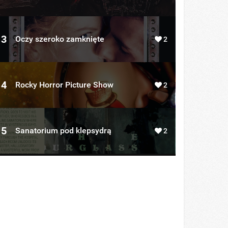
3
Oczy szeroko zamknięte
2
4
Rocky Horror Picture Show
2
5
Sanatorium pod klepsydrą
2