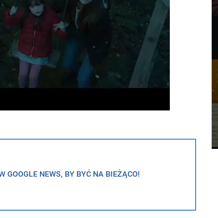
 GOOGLE NEWS, BY BYĆ NA BIEŻĄCO!