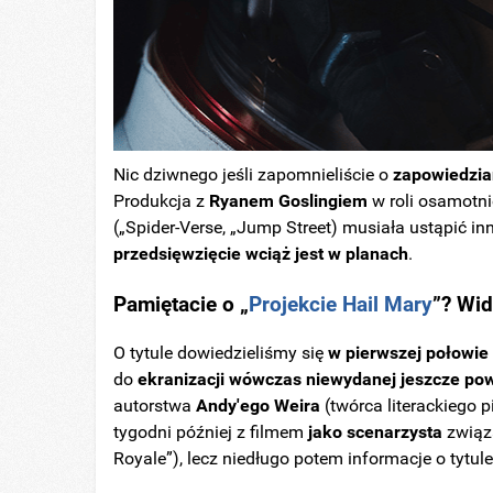
Nic dziwnego jeśli zapomnieliście o
zapowiedzia
Produkcja z
Ryanem Goslingiem
w roli osamotn
(„Spider-Verse, „Jump Street) musiała ustąpić in
przedsięwzięcie wciąż jest w planach
.
Pamiętacie o „
Projekcie Hail Mary
”? Wid
O tytule dowiedzieliśmy się
w pierwszej połowie
do
ekranizacji wówczas niewydanej jeszcze pow
autorstwa
Andy'ego Weira
(twórca literackiego 
tygodni później z filmem
jako scenarzysta
związa
Royale”), lecz niedługo potem informacje o tytul