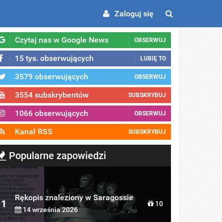
Zaloguj się
Czytaj nas w Google News
OBSERWUJ
15 tys. obserwujących
LUBIĘ TO
3579 obserwujących
OBSERWUJ
3554 subskrybentów
SUBSKRYBUJ
1066 obserwujących
OBSERWUJ
Kanał RSS
SUBSKRYBUJ
Popularne zapowiedzi
Rękopis znaleziony w Saragossie
1
10
14 września 2026