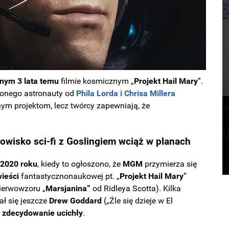
nym 3 lata temu
filmie kosmicznym „
Projekt Hail Mary
”.
ionego astronauty od
Phila Lorda i Chrisa Millera
nym projektom, lecz twórcy zapewniają, że
owisko sci-fi z Goslingiem wciąż w planach
 2020 roku
, kiedy to ogłoszono, że
MGM
przymierza się
ieści
fantastycznonaukowej pt. „
Projekt Hail Mary
”
pierwowzoru „
Marsjanina”
od Ridleya Scotta). Kilka
ł się jeszcze
Drew Goddard
(„Źle się dzieje w El
e
zdecydowanie ucichły
.