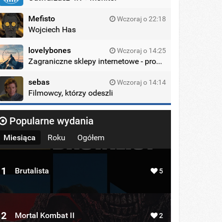
Mefisto
Wczoraj o 22:18
Wojciech Has
lovelybones
Wczoraj o 14:25
Zagraniczne sklepy internetowe - promocje
sebas
Wczoraj o 14:14
Filmowcy, którzy odeszli
Popularne wydania
Miesiąca
Roku
Ogółem
1
Brutalista
5
2
Mortal Kombat II
2