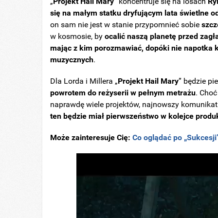
„
Projekt Hail Mary
” koncentruje się na losach
Ry
się na małym statku dryfującym lata świetlne o
on sam nie jest w stanie przypomnieć sobie
szcz
w kosmosie, by
ocalić naszą planetę przed zagł
mając z kim porozmawiać, dopóki nie napotka 
muzycznych
.
Dla Lorda i Millera „
Projekt Hail Mary
” będzie p
powrotem do reżyserii w pełnym metrażu
. Choć
naprawdę wiele projektów, najnowszy komunikat
ten będzie miał pierwszeństwo w kolejce produ
Może zainteresuje Cię:
Co oglądać po „Sukcesji