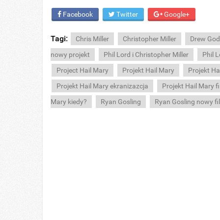
Facebook
Twitter
Google+
Tagi:
Chris Miller
Christopher Miller
Drew God
nowy projekt
Phil Lord i Christopher Miller
Phil L
Project Hail Mary
Projekt Hail Mary
Projekt Ha
Projekt Hail Mary ekranizazcja
Projekt Hail Mary f
Mary kiedy?
Ryan Gosling
Ryan Gosling nowy fi