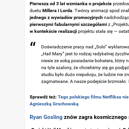
Pierwsza od 3 lat wzmianka o projekcie
przedos
duetu
Millera i Lorda
. Twórcy animacji spod zn
jednego z wywiadów promocyjnych
nadchodzą
pierwszymi fabularnymi szczegółami
z „Projekt
w kontekście realizacji
projektu stała się — ost
Doświadczenie pracy nad „Solo” wyklarowa
„Hail Mary” jest to rodzaj radykalnej życzliw
niesie ze sobą posiadanie bohatera, który
na tyle szalony, że chcieliśmy się go podją
studiu było dużo niepokoju, że ludzie nie zr
zagmatwane. A nasze podejście brzmiało:
Sprawdź też:
Tego polskiego filmu Netfliksa ni
Agnieszką Grochowską
Ryan Gosling
znów zagra kosmicznego s