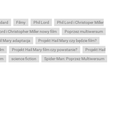
dard
Filmy
Phil Lord
Phil Lord i Christoper Miller
ord i Christopher Miller nowy film
Poprzez multiwersum
il Mary adaptacja
Projekt Hail Mary czy będzie film?
ilm
Projekt Hail Mary film czy powstanie?
Projekt Hail
lm
science fiction
Spider-Man: Poprzez Multiwersum