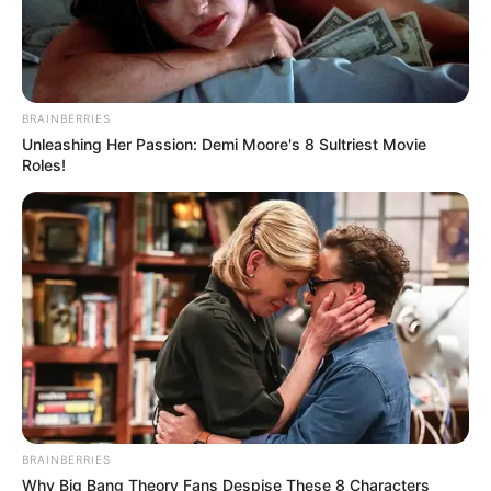
BRAINBERRIES
Unleashing Her Passion: Demi Moore's 8 Sultriest Movie
Roles!
BRAINBERRIES
Why Big Bang Theory Fans Despise These 8 Characters