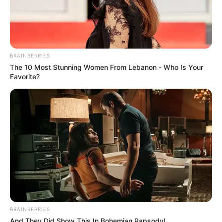
BRAINBERRIES
The 10 Most Stunning Women From Lebanon - Who Is Your
Favorite?
BRAINBERRIES
And They Did Show This In Bohemian Rapsody!