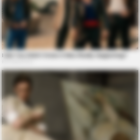
BUZZ DAY
Lost Cargo On Highway Leaves Driver In Shock
BUZZ DAY
Remember Albert? You Better Sit Down Before You See Him
Today