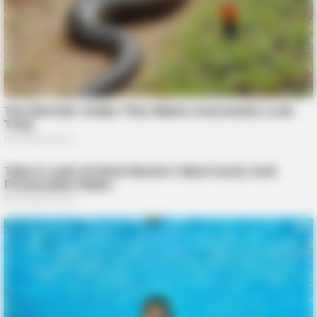
FRIDAY PLANS
ER Doctor: "I Threw Out My Viagra After What I Found On
CVS Aisle 7"
TIPS AND LIFE HACKS
This 2-Minute Test Reveals Your Real Brain Age - Most
People Are Shocked!
BUZZ DAY
Suspicious Eagle Tries To Steal Puppy - Watch What
Happened