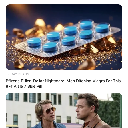
Polacy rzucili się na ten
kontrowersyjny film! Zaraz będzie na
szczycie toplisty Max
Mateusz Zaczyk
7 maja 2025
Aktualności
FRIDAY PLANS
Pfizer's Billion-Dollar Nightmare: Men Ditching Viagra For This
87¢ Aisle 7 Blue Pill