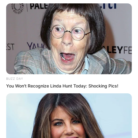
W serwisie
Rotten Tomatoes
uwzględniono 370 recenzji
filmu, z których obliczono dla niego wynik
62%
pozytywnych
głosów. „
Dom Gucci
nazbyt często waha się między totalnym
kiczem, a ponurym dramatem, by móc odpowiednie pewnie
kroczyć po wybiegu. Bezbłędna rola Lady Gagi ma jednak
ponadczasowy styl, który broni się sam” – napisano o filmie
w konsensusie krytyków.
BUZZ DAY
You Won't Recognize Linda Hunt Today: Shocking Pics!