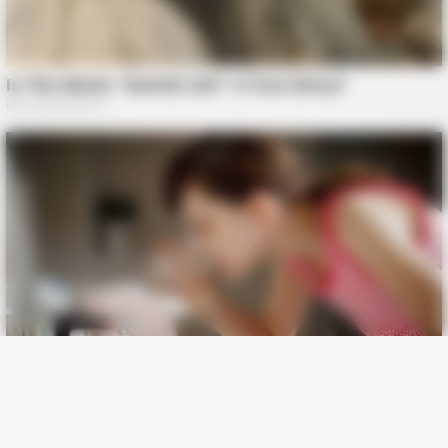
BUZZ DAY
What Engineers Found At Rushmore Changes History