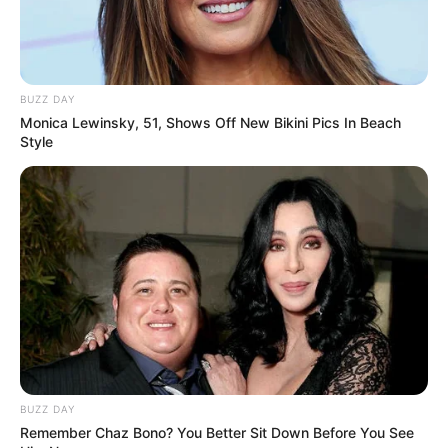
Źródło: Rotten Tomatoes / zdj. Max
BUZZ DAY
Monica Lewinsky, 51, Shows Off New Bikini Pics In Beach
Style
OBSERWUJ NAS W GOOGLE NEWS, BY BYĆ NA
BIEŻĄCO!
Facebook
Twitter
Google+
Tagi:
Adam Driver
dariusz wolski
Dom Gucci
Filmy
BUZZ DAY
House of Gucci
Jared Leto
Lady Gaga
Max
Max co
Remember Chaz Bono? You Better Sit Down Before You See
obejrzeć
Ridley Scott