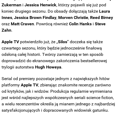
Zukerman
i
Jessica
Henwick
, którzy pojawili się już pod
koniec drugiego sezonu. Do obsady dołączają także
Laura
Innes
,
Jessica Brown
Findlay
,
Morven Christie
,
Reed Birney
oraz
Matt Craven
. Powrócą również
Colin
Hanks
i
Steve
Zahn
.
Apple TV
potwierdziło już, że „
Silos
” doczeka się także
czwartego sezonu, który będzie jednocześnie finałową
odsłoną całej historii. Twórcy zamierzają w ten sposób
doprowadzić do ekranowego zakończenia bestsellerowej
trylogii autorstwa
Hugh Howeya
.
Serial od premiery pozostaje jednym z największych hitów
platformy
Apple TV
, zbierając znakomite recenzje zarówno
od krytyków, jak i widzów. Produkcja regularnie wymieniana
jest wśród najlepszych współczesnych seriali science fiction,
a wielu recenzentów określa ją mianem jednego z najbardziej
satysfakcjonujących i dopracowanych widowisk gatunku.