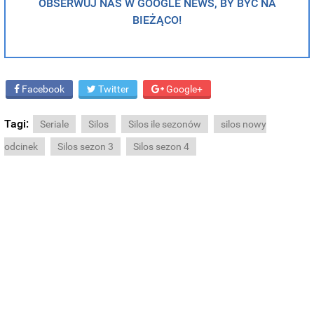
OBSERWUJ NAS W GOOGLE NEWS, BY BYĆ NA
BIEŻĄCO!
Facebook
Twitter
Google+
Tagi:
Seriale
Silos
Silos ile sezonów
silos nowy
odcinek
Silos sezon 3
Silos sezon 4