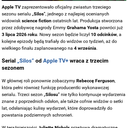
Apple TV
zaprezentowało oficjalny zwiastun trzeciego
sezonu serialu „
Silos
”, jednego z najlepiej ocenianych
widowisk
science fiction
ostatnich lat. Produkcja stworzona
przez zdobywcę nagrody Emmy
Grahama
Yosta
powróci już
3 lipca 2026 roku
. Nowy sezon będzie liczył
10
odcinków
, a
kolejne epizody będą trafiały do widzów co tydzień, aż do
wielkiego finału zaplanowanego na
4 września
.
Serial
„Silos”
od
Apple TV+
wraca z trzecim
sezonem
W głównej roli ponownie zobaczymy
Rebeccę
Ferguson
,
która pełni również funkcję producentki wykonawczej
serialu. Trzeci sezon „
Silosu
” nie tylko kontynuuje wydarzenia
znane z poprzednich odsłon, ale także cofnie widzów o setki
lat, odsłaniając kulisy wydarzeń, które doprowadziły do
powstania podziemnych schronień.
W teraźniejszości
Juliette
Nichols
przeżywa dramatyczne