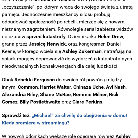
„oczyszczenie”, po którym wraca do swojego świata z utratą
pamięci. Jednocześnie mieszkańcy silosu próbują
odbudować społeczność po rebelii, mierząc się z nowym,
nieznanym zagrożeniem. Równolegle serial zabierze widzów
do czasów
sprzed
katastrofy
. Dziennikarka
Helen
Drew
,
grana przez
Jessicę
Henwick
, oraz kongresmen Daniel
Keene, w którego wciela się
Ashley
Zukerman
, natrafiają na
spisek mogący doprowadzić do wydarzeń o katastrofalnych i
nieodwracalnych konsekwencjach dla całej ludzkości.
Obok
Rebekki
Ferguson
do swoich ról powrócą między
innymi
Common
,
Harriet
Walter
,
Chinaza Uche
,
Avi Nash
,
Alexandria Riley
,
Shane McRae
,
Remmie Milner
,
Rick
Gomez
,
Billy Postlethwaite
oraz
Clare
Perkins
.
Sprawdź też:
„Michael” za chwilę do obejrzenia w domu!
Kiedy premiera w streamingu?
W nowych odcinkach większe role odegrają również
Ashley