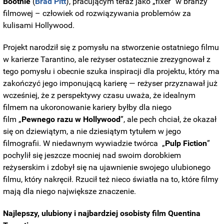
Boothie
(
Brad Pitt
), pracującym teraz jako „fixer” w branży
filmowej – człowiek od rozwiązywania problemów za
kulisami Hollywood.
Projekt narodził się z pomysłu na stworzenie ostatniego filmu
w karierze Tarantino, ale reżyser ostatecznie zrezygnował z
tego pomysłu i obecnie szuka inspiracji dla projektu, który ma
zakończyć jego imponującą karierę — reżyser przyznawał już
wcześniej, że z perspektywy czasu uważa, że idealnym
filmem na ukoronowanie kariery byłby dla niego
film „
Pewnego razu w Hollywood
”, ale pech chciał, że okazał
się on dziewiątym, a nie dziesiątym tytułem w jego
filmografii. W niedawnym wywiadzie twórca „
Pulp Fiction
”
pochylił się jeszcze mocniej nad swoim dorobkiem
reżyserskim i zdobył się na ujawnienie swojego ulubionego
filmu, który nakręcił. Rzucił też nieco światła na to, które filmy
mają dla niego największe znaczenie.
Najlepszy, ulubiony i najbardziej osobisty film Quentina