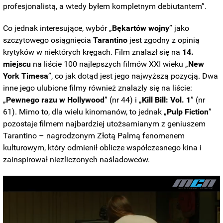
profesjonalistą, a wtedy byłem kompletnym debiutantem”.
Co jednak interesujące, wybór „
Bękartów
wojny
” jako
szczytowego osiągnięcia
Tarantino
jest zgodny z opinią
krytyków w niektórych kręgach. Film znalazł się na
14.
miejscu
na liście 100 najlepszych filmów XXI wieku „
New
York Timesa
”, co jak dotąd jest jego najwyższą pozycją. Dwa
inne jego ulubione filmy również znalazły się na liście:
„
Pewnego razu w Hollywood
” (nr 44) i „
Kill Bill: Vol. 1
” (nr
61). Mimo to, dla wielu kinomanów, to jednak „
Pulp
Fiction
”
pozostaje filmem najbardziej utożsamianym z geniuszem
Tarantino – nagrodzonym Złotą Palmą fenomenem
kulturowym, który odmienił oblicze współczesnego kina i
zainspirował niezliczonych naśladowców.