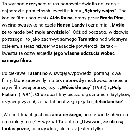
To wyznanie reżysera rzuca ponownie światło na jedną z
najbardziej pamiętnych kwestii z filmu „
Bękarty wojny
”. Pod
koniec filmu porucznik
Aldo
Raine
, grany przez
Brada
Pitta
,
wycina swastykę na czole
Hansa
Landy
i oznajmia: „
Myślę,
że to może być moje arcydzieło
”. Cóż od początku widzowie
postrzegali to jako zachwyt samego
Tarantino
nad własnym
dziełem, a teraz reżyser w zasadzie potwierdził, że tak –
kwestia ta odzwierciedla
jego własne odczucia wobec
samego filmu
.
Co ciekawe,
Tarantino
w swojej wypowiedzi pominął dwa
filmy, które zapewniły mu tak naprawdę możliwość przebicia
się w filmowej branży, czyli: „
Wściekłe
psy
” (1992) i „
Pulp
Fiction
” (1994). Choć oba filmy cieszą się uznaniem krytyków,
reżyser przyznał, że nadal postrzega je jako „
debiutanckie
”.
„W obu filmach jest coś
amatorskiego
, bo nie wiedziałem, co
do cholery robię” – wyznał Tarantino. „
Uważam, że oba są
fantastyczne
, to oczywiste, ale teraz jestem tylko