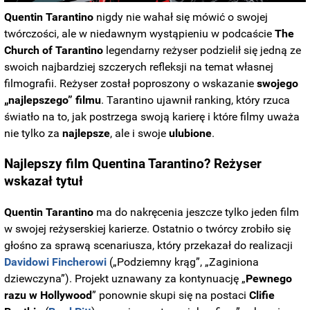
Quentin Tarantino
nigdy nie wahał się mówić o swojej
twórczości, ale w niedawnym wystąpieniu w podcaście
The
Church of Tarantino
legendarny reżyser podzielił się jedną ze
swoich najbardziej szczerych refleksji na temat własnej
filmografii. Reżyser został poproszony o wskazanie
swojego
„najlepszego” filmu
. Tarantino ujawnił ranking, który rzuca
światło na to, jak postrzega swoją karierę i które filmy uważa
nie tylko za
najlepsze
, ale i swoje
ulubione
.
Najlepszy film Quentina Tarantino? Reżyser
wskazał tytuł
Quentin Tarantino
ma do nakręcenia jeszcze tylko jeden film
w swojej reżyserskiej karierze. Ostatnio o twórcy zrobiło się
głośno za sprawą scenariusza, który przekazał do realizacji
Davidowi Fincherowi
(„Podziemny krąg”, „Zaginiona
dziewczyna”). Projekt uznawany za kontynuację „
Pewnego
razu w Hollywood
” ponownie skupi się na postaci
Clifie