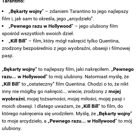
Tarantino:
„
Bękarty wojny
” – zdaniem Tarantino to jego najlepszy
film i, jak sam to określa, jego „arcydzieło”.
„
Pewnego razu w Hollywood
” – jego ulubiony film
spośród wszystkich swoich dzieł.
„
Kill Bill
” – film, który mógł nakręcić tylko Quentina,
zrodzony bezpośrednio z jego wyobraźni, obsesji i filmowej
pasji.
„
Bękarty wojny
” to najlepszy film, jaki nakręciłem.
„
Pewnego
razu... w Hollywood
” to mój ulubiony.
Natomiast myślę, że
„
Kill Bill
” to „ostateczny” film Quentina.
Chodzi o to, że nikt
inny nie mógłby go nakręcić… wiecie, zrodzony z
mojej
wyobraźni
, mojej tożsamości, mojej miłości, mojej pasji i
moich obsesji.
I dlatego uważam, że „
Kill Bill
” to film, do
którego nakręcenia się urodziłem.
Myślę, że „
Bękarty wojny
”
to moje arcydzieło, a
„
Pewnego razu... w Hollywood
” to mój
ulubiony.