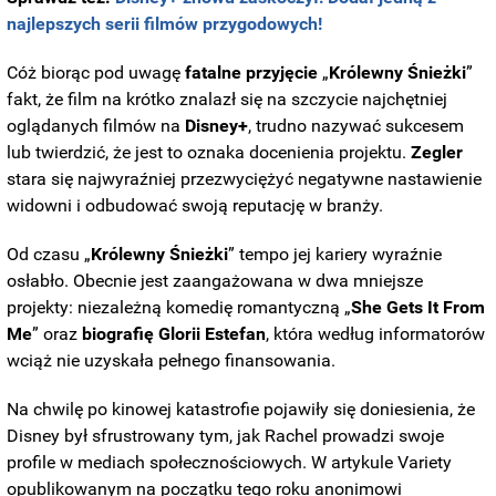
najlepszych serii filmów przygodowych!
Cóż biorąc pod uwagę
fatalne przyjęcie
„
Królewny
Śnieżki
”
fakt, że film na krótko znalazł się na szczycie najchętniej
oglądanych filmów na
Disney+
, trudno nazywać sukcesem
lub twierdzić, że jest to oznaka docenienia projektu.
Zegler
stara się najwyraźniej przezwyciężyć negatywne nastawienie
widowni i odbudować swoją reputację w branży.
Od czasu „
Królewny
Śnieżki
” tempo jej kariery wyraźnie
osłabło. Obecnie jest zaangażowana w dwa mniejsze
projekty: niezależną komedię romantyczną „
She Gets It From
Me
” oraz
biografię Glorii
Estefan
, która według informatorów
wciąż nie uzyskała pełnego finansowania.
Na chwilę po kinowej katastrofie pojawiły się doniesienia, że
Disney był sfrustrowany tym, jak Rachel prowadzi swoje
profile w mediach społecznościowych. W artykule Variety
opublikowanym na początku tego roku anonimowi