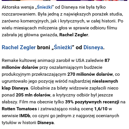
Aktorska wersja „
Śnieżki
” od Disneya nie była tylko
rozczarowaniem. Była jedną z największych porażek studia,
zarówno komercyjnych, jak i krytycznych, w całej historii. Po
wielu miesiącach milczenia głos w sprawie odbioru filmu
zabrała jej główna gwiazda,
Rachel
Zegler
.
Rachel Zegler
broni „
Śnieżki
” od
Disneya
.
Remake kultowej animacji zarobił w USA zaledwie
87
milionów dolarów
przy oszałamiającym budżecie
produkcyjnym przekraczającym
270 milionów dolarów
, co
ugruntowało jego pozycję wśród najbardziej
niesławnych
klap Disneya
. Globalnie za bilety widzowie zapłacili nieco
ponad
205 mln dolarów
, a krytyczny odbiór był jeszcze
słabszy. Film ma obecnie tylko
39% pozytywnych recenzji
na
Rotten Tomatoes
i zatrważająco niską ocenę
1,6/10
w
serwisie
IMDb
, co czyni go jednym z najgorzej ocenianych
tytułów w historii
Disneya
.