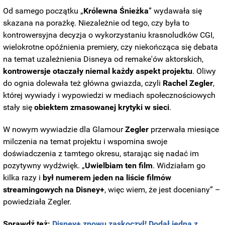
Od samego początku „
Królewna Śnieżka
” wydawała się
skazana na porażkę. Niezależnie od tego, czy była to
kontrowersyjna decyzja o wykorzystaniu krasnoludków CGI,
wielokrotne opóźnienia premiery, czy niekończąca się debata
na temat uzależnienia Disneya od remake'ów aktorskich,
kontrowersje otaczały niemal każdy aspekt projektu
. Oliwy
do ognia dolewała też główna gwiazda, czyli
Rachel
Zegler
,
której wywiady i wypowiedzi w mediach społecznościowych
stały się
obiektem zmasowanej krytyki w sieci
.
W nowym wywiadzie dla Glamour
Zegler
przerwała miesiące
milczenia na temat projektu i wspomina swoje
doświadczenia z tamtego okresu, starając się nadać im
pozytywny wydźwięk. „
Uwielbiam ten film
. Widziałam go
kilka razy i
był numerem jeden na liście filmów
streamingowych na Disney+
, więc wiem, że jest doceniany” –
powiedziała Zegler.
Sprawdź też:
Disney+ znowu zaskoczył! Dodał jedną z