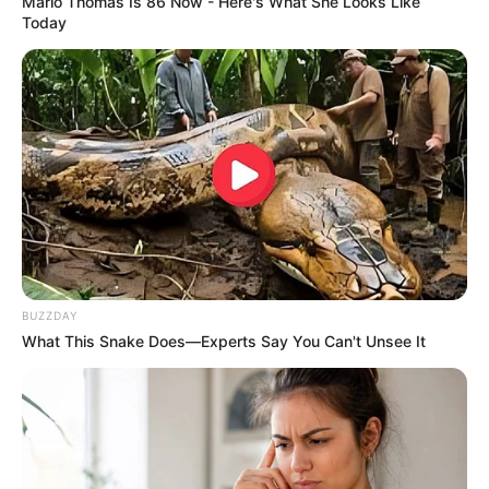
Marlo Thomas Is 86 Now - Here's What She Looks Like
Today
BUZZDAY
What This Snake Does—Experts Say You Can't Unsee It