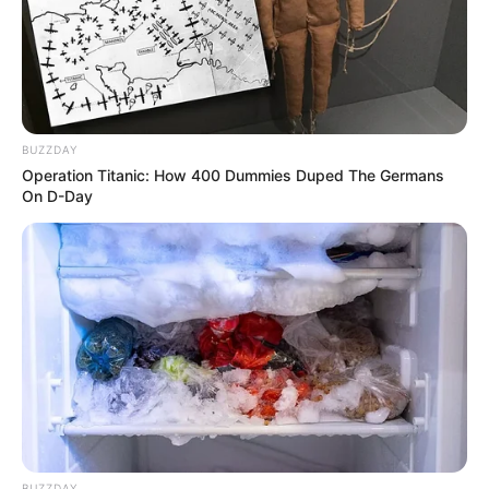
zdj. 20th century studios
BUZZDAY
Operation Titanic: How 400 Dummies Duped The Germans
On D-Day
OBSERWUJ NAS W GOOGLE NEWS, BY BYĆ NA
BIEŻĄCO!
Facebook
Twitter
Google+
Tagi:
Filmy
Ridley Scott
The Dog Stars
BUZZDAY