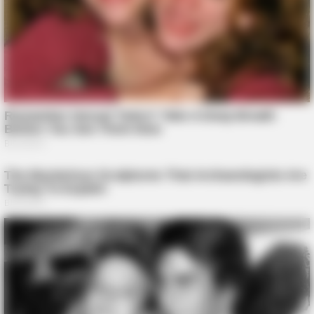
BUZZDAY
We’ve Never Seen Dolly Parton's Hand, And For Good Reason
BUZZ DAY
What Happens If You Eat Eggs Daily? You'll Be Surprised