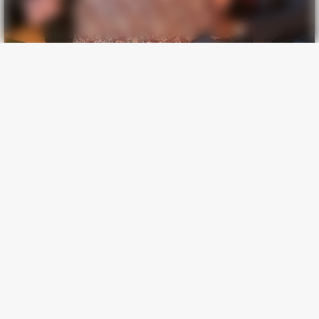
BUZZDAY
Ellen DeGeneres Confirms Her New Partner
BUZZDAY
Troy Aikman's And His Lover Whom You'll Easily Recognize