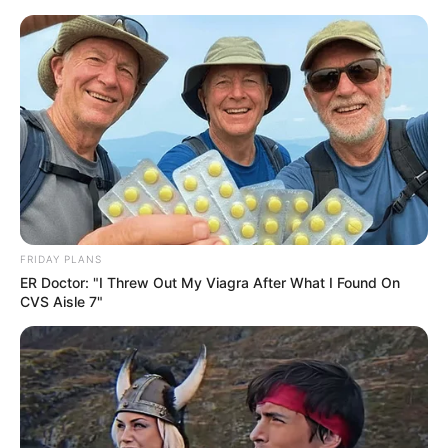
Ridley Scott mówi wprost: „The Dog
Stars” to mój najlepszy film od lat
Mateusz Zaczyk
8 lipca 2026
Aktualności
FRIDAY PLANS
ER Doctor: "I Threw Out My Viagra After What I Found On
CVS Aisle 7"
Ridley Scott
po raz kolejny nie szczędzi sobie pochwał.