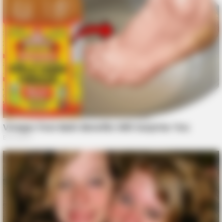
GOOD TO KNOW THIS
Doctors Use This Brain Age Test To Reveal Your True Age —
Try It Yourself
BUZZDAY
Giant Object Found In Forest Stuns Scientists