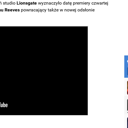
eń studio
Lionsgate
wyznaczyło datę premiery czwartej
nu Reeves
powracający także w nowej odsłonie