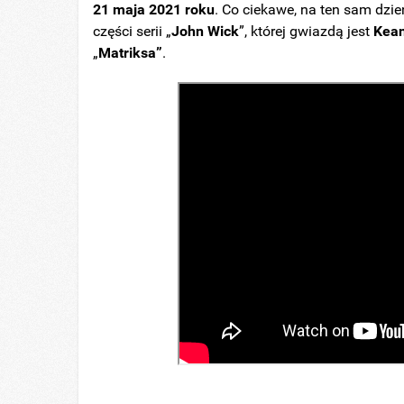
21 maja 2021 roku
. Co ciekawe, na ten sam dzi
części serii „
John Wick
”, której gwiazdą jest
Kea
„
Matriksa”
.