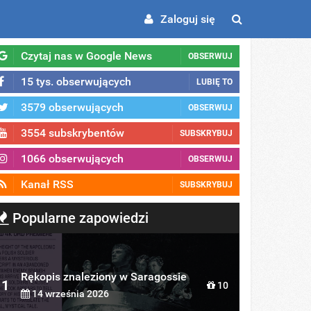
Zaloguj się
Czytaj nas w Google News
OBSERWUJ
15 tys. obserwujących
LUBIĘ TO
3579 obserwujących
OBSERWUJ
3554 subskrybentów
SUBSKRYBUJ
1066 obserwujących
OBSERWUJ
Kanał RSS
SUBSKRYBUJ
Popularne zapowiedzi
Rękopis znaleziony w Saragossie
1
10
14 września 2026