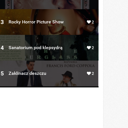
3
Rocky Horror Picture Show
2
4
Sanatorium pod klepsydrą
2
5
Zaklinacz deszczu
2