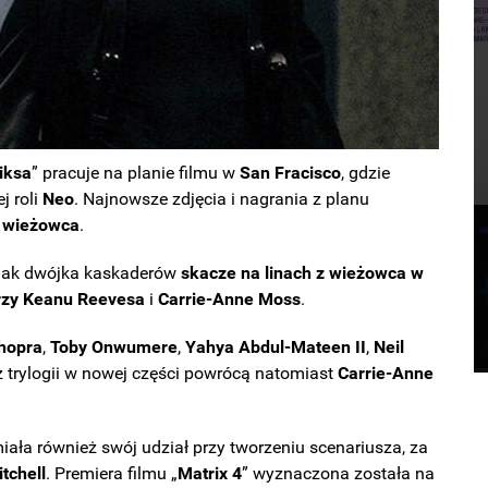
iksa
” pracuje na planie filmu w
San
Fracisco
, gdzie
j roli
Neo
. Najnowsze zdjęcia i nagrania z planu
z wieżowca
.
jak dwójka kaskaderów
skacze na linach z wieżowca w
rzy
Keanu
Reevesa
i
Carrie-Anne Moss
.
hopra
,
Toby Onwumere
,
Yahya Abdul-Mateen II
,
Neil
 z trylogii w nowej części powrócą natomiast
Carrie-Anne
miała również swój udział przy tworzeniu scenariusza, za
tchell
. Premiera filmu „
Matrix 4
” wyznaczona została na