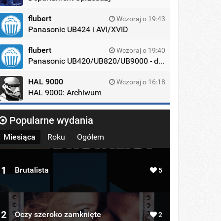
flubert
Wczoraj o 19:43
Panasonic UB424 i AVI/XVID
flubert
Wczoraj o 19:40
Panasonic UB420/UB820/UB9000 - dyskusja
HAL 9000
Wczoraj o 16:18
HAL 9000: Archiwum
Popularne wydania
Miesiąca
Roku
Ogółem
1
Brutalista
5
2
Oczy szeroko zamknięte
2