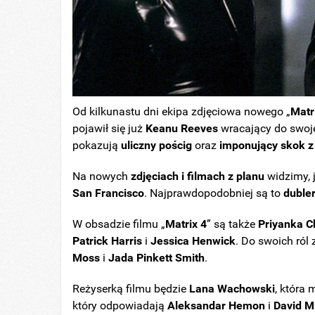
Od kilkunastu dni ekipa zdjęciowa nowego „
Matr
pojawił się już
Keanu Reeves
wracający do swoje
pokazują
uliczny pościg
oraz
imponujący
skok 
Na nowych
zdjęciach i filmach z planu
widzimy, 
San Francisco
. Najprawdopodobniej są to
duble
W obsadzie filmu „
Matrix 4
” są także
Priyanka
C
Patrick Harris
i
Jessica Henwick
. Do swoich ról
Moss
i
Jada Pinkett Smith
.
Reżyserką filmu będzie
Lana Wachowski
, która 
który odpowiadają
Aleksandar Hemon
i
David Mi