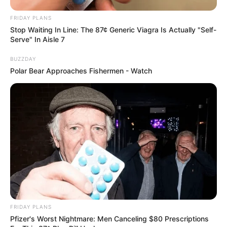
FRIDAY PLANS
Stop Waiting In Line: The 87¢ Generic Viagra Is Actually "Self-
Serve" In Aisle 7
BUZZDAY
Polar Bear Approaches Fishermen - Watch
zdj. Egmont / Marvel
OBSERWUJ NAS W GOOGLE NEWS, BY BYĆ NA
BIEŻĄCO!
FRIDAY PLANS
Pfizer's Worst Nightmare: Men Canceling $80 Prescriptions