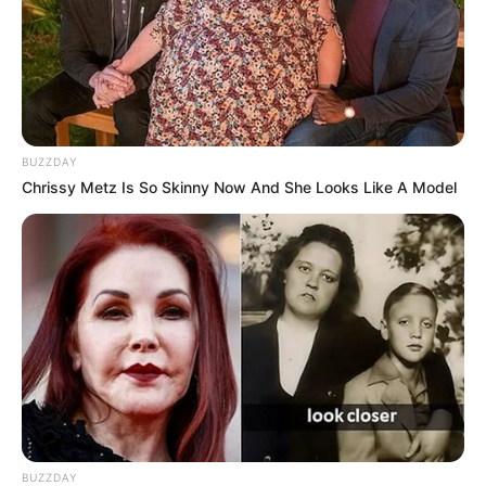
BUZZDAY
Chrissy Metz Is So Skinny Now And She Looks Like A Model
BUZZDAY