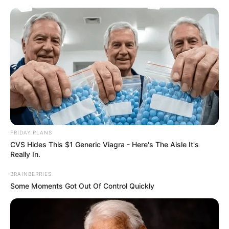
„Ultimate X-Men” tom 5 – recenzja
komiksu. Lizanie ran
Marcin Rączka
23 listopada 2022
Artykuły
FRIDAY PLANS
CVS Hides This $1 Generic Viagra - Here's The Aisle It's
Really In.
BRAINBERRIES
Some Moments Got Out Of Control Quickly
Seria „
Ultimate
” ma się w naszym kraju całkiem dobrze, gdyż