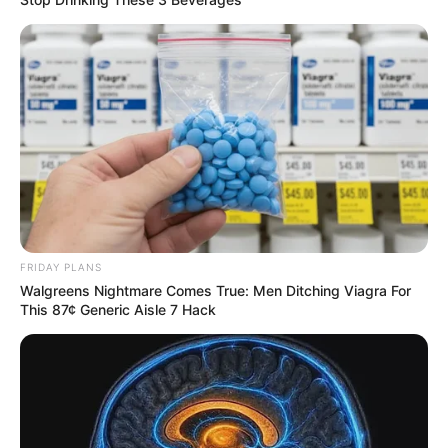
Ostatnie dyskusje
FRIDAY PLANS
Forum
Portal
Filmoskop
Walgreens Nightmare Comes True: Men Ditching Viagra For
This 87¢ Generic Aisle 7 Hack
Nfsfan83
Dzisiaj o 13:40
Batman Antologia (1989-1997)
Mefisto
Dzisiaj o 13:16
Zagraniczne sklepy internetowe - promocje