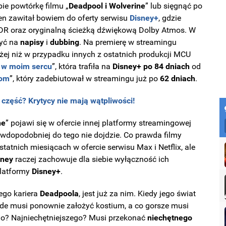
e powtórkę filmu „
Deadpool i Wolverine
” lub sięgnąć po
ten zawitał bowiem do oferty serwisu
Disney+
, gdzie
R oraz oryginalną ścieżką dźwiękową Dolby Atmos. W
zyć na
napisy
i
dubbing
. Na premierę w streamingu
łużej niż w przypadku innych z ostatnich produkcji MCU
 w moim sercu
”, która trafiła na
Disney+
po 84 dniach
od
rom
”, który zadebiutował w streamingu już po
62 dniach
.
ą część? Krytycy nie mają wątpliwości!
ne
” pojawi się w ofercie innej platformy streamingowej
rawdopodobniej do tego nie dojdzie. Co prawda filmy
tatnich miesiącach w ofercie serwisu Max i Netflix, ale
sney
raczej zachowuje dla siebie wyłączność ich
platformy
Disney+
.
jego kariera
Deadpoola
, jest już za nim. Kiedy jego świat
ade musi ponownie założyć kostium, a co gorsze musi
go? Najniechętniejszego? Musi przekonać
niechętnego