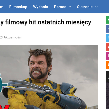
um
Filmoskop
Wydania
Pomoc
O stronie
y filmowy hit ostatnich miesięcy
Aktualności