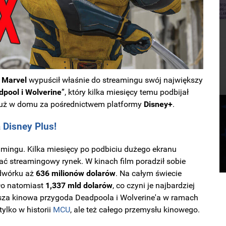
Marvel
wypuścił właśnie do streamingu swój największy
dpool i Wolverine
”, który kilka miesięcy temu podbijał
 już w domu za pośrednictwem platformy
Disney+
.
 Disney Plus!
treamingu. Kilka miesięcy po podbiciu dużego ekranu
 streamingowy rynek. W kinach film poradził sobie
dwórku aż
636 milionów dolarów
. Na całym świecie
ło natomiast
1,337 mld dolarów
, co czyni je najbardziej
sza kinowa przygoda Deadpoola i Wolverine'a w ramach
ylko w historii
MCU
, ale też całego przemysłu kinowego.