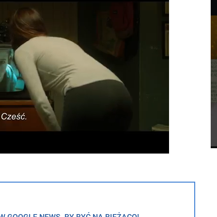
 GOOGLE NEWS, BY BYĆ NA BIEŻĄCO!