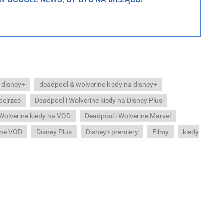
 disney+
deadpool & wolverine kiedy na disney+
bejrzeć
Deadpool i Wolverine kiedy na Disney Plus
 Wolverine kiedy na VOD
Deadpool i Wolverine Marvel
ine VOD
Disney Plus
Disney+ premiery
Filmy
kiedy