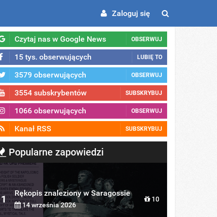
Zaloguj się
Czytaj nas w Google News
OBSERWUJ
15 tys. obserwujących
LUBIĘ TO
3579 obserwujących
OBSERWUJ
3554 subskrybentów
SUBSKRYBUJ
1066 obserwujących
OBSERWUJ
Kanał RSS
SUBSKRYBUJ
Popularne zapowiedzi
Rękopis znaleziony w Saragossie
1
10
14 września 2026