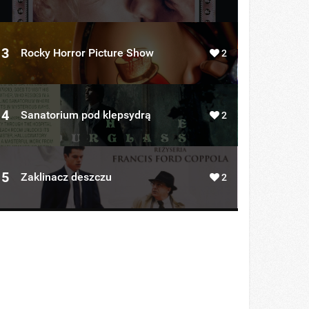
3
Rocky Horror Picture Show
2
4
Sanatorium pod klepsydrą
2
5
Zaklinacz deszczu
2