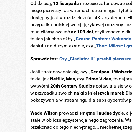
Od dzisiaj,
12 listopada
możecie zafundować sobi
niego pierwszy raz w ramach streamingu. Tytuł 
dostępny jest w rozdzielczości
4K
z systemem HD
przypadku polskiej wersji językowej możemy lic
musieliśmy czekać
aż
109 dni
, czyli znacznie d
takich jak chociażby „
Czarna Pantera: Wakanda
debiutu na dużym ekranie, czy „
Thor: Miłość i g
Sprawdź też:
Czy „Gladiator II” przebił pierwsz
Jeśli zastanawiacie się, czy
„
Deadpool i Wolveri
takiej jak
Netflix
,
Max
, czy
Prime
Video
, to najp
wytwórni
20th Century Studios
pojawiają się w os
w przypadku swoich
najgłośniejszych marek
Di
pokazywania w streamingu dla subskrybentów 
Wade Wilson
prowadzi
smętne i nudne życie
, a 
staje w obliczu egzystencjalnego zagrożenia, W
przekonać do tego niechętnego… niechętniejsze