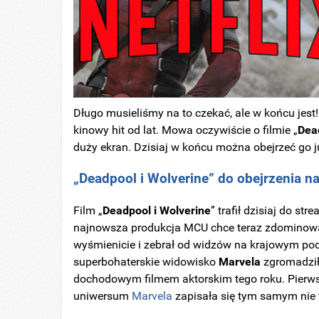
Długo musieliśmy na to czekać, ale w końcu jest!
kinowy hit od lat. Mowa oczywiście o filmie „
Dea
duży ekran. Dzisiaj w końcu można obejrzeć go
„Deadpool i Wolverine” do obejrzenia na
Film „
Deadpool i Wolverine
” trafił dzisiaj do s
najnowsza produkcja MCU chce teraz zdominować
wyśmienicie i zebrał od widzów na krajowym po
superbohaterskie widowisko
Marvela
zgromadzi
dochodowym filmem aktorskim tego roku. Pierw
uniwersum
Marvela
zapisała się tym samym nie t