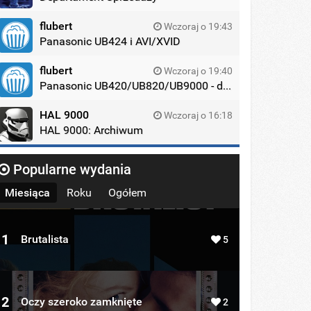
flubert
Wczoraj o 19:43
Panasonic UB424 i AVI/XVID
flubert
Wczoraj o 19:40
Panasonic UB420/UB820/UB9000 - dyskusja
HAL 9000
Wczoraj o 16:18
HAL 9000: Archiwum
Popularne wydania
Miesiąca
Roku
Ogółem
1
Brutalista
5
2
Oczy szeroko zamknięte
2