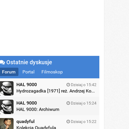
Ostatnie dyskusje
Forum
Portal
Filmoskop
HAL 9000
Dzisiaj o 15:42
Hydrozagadka [1971] reż. Andrzej Kondratiuk
HAL 9000
Dzisiaj o 15:24
HAL 9000: Archiwum
quadyful
Dzisiaj o 15:22
Kolekcja Quadyfula