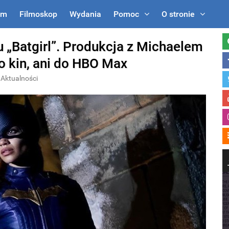
um
Filmoskop
Wydania
Pomoc
O stronie
u „Batgirl”. Produkcja z Michaelem
do kin, ani do HBO Max
Aktualności