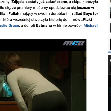
ńczony.
Zdjęcia zostały już zakończone
, a ekipa kończyła
iło się, że premiery możemy spodziewać się
jeszcze w
Bilall
Fallah
mający w swoim dorobku film „
Bad Boys for
n
, która wcześniej stworzyła historię do filmów „
Ptaki
eslie
Grace
, a do roli
Batmana
w filmie powrócił
Michael