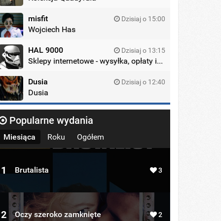
misfit
Dzisiaj o 15:00
Wojciech Has
HAL 9000
Dzisiaj o 13:15
Sklepy internetowe - wysyłka, opłaty itd.
Dusia
Dzisiaj o 12:40
Dusia
Popularne wydania
Miesiąca
Roku
Ogółem
1
Brutalista
3
2
Oczy szeroko zamknięte
2