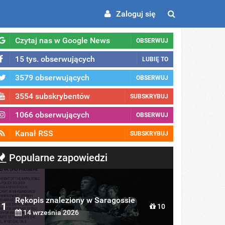
Zaloguj się
Czytaj nas w Google News
OBSERWUJ
15 tys. obserwujących
LUBIĘ TO
3579 obserwujących
OBSERWUJ
3554 subskrybentów
SUBSKRYBUJ
1066 obserwujących
OBSERWUJ
Kanał RSS
SUBSKRYBUJ
Popularne zapowiedzi
Rękopis znaleziony w Saragossie
1
10
14 września 2026