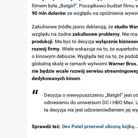
filmem była „
Batgirl
”. Początkowo budżet filmu 
90 mln dolarów
ze względu na opóźnienia wywoł
Zakulisowe źródła jasno deklarują, że
studio War
względu na żadne
zakulisowe problemy
. Nie ma
produkcji
. Ma być to decyzja
wyłącznie bizneso
rozwój firmy
. Wiele wskazuje na to, że superboh
o kinowym debiucie. Wygląda też na to, że podo
globalną skalę w ramach wytwórni
Warner Bros.
nie będzie wcale rozwój serwisu streamingow
dedykowanych kinom
.
Decyzja o niewypuszczeniu „Batgirl” jest o
odniesieniu do uniwersum DC i HBO Max. L
ta decyzja nie jest odzwierciedleniem jej w
Sprawdź też:
Dev Patel przerwał uliczną bójkę