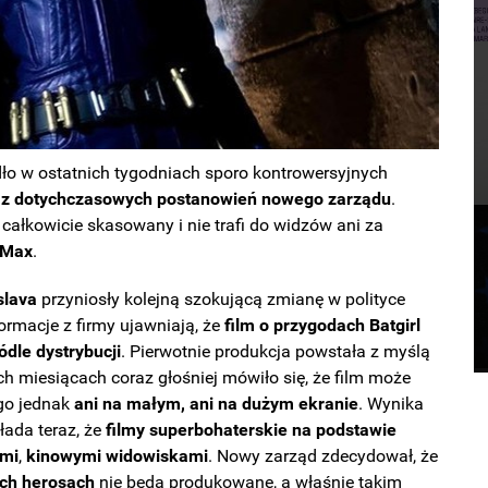
o w ostatnich tygodniach sporo kontrowersyjnych
e z dotychczasowych postanowień nowego zarządu
.
 całkowicie skasowany i nie trafi do widzów ani za
Max
.
slava
przyniosły kolejną szokującą zmianę w polityce
ormacje z firmy ujawniają, że
film o przygodach Batgirl
dle dystrybucji
. Pierwotnie produkcja powstała z myślą
ich miesiącach coraz głośniej mówiło się, że film może
 go jednak
ani na małym, ani na dużym ekranie
. Wynika
łada teraz, że
filmy superbohaterskie na podstawie
imi
,
kinowymi
widowiskami
. Nowy zarząd zdecydował, że
ch herosach
nie będą produkowane, a właśnie takim