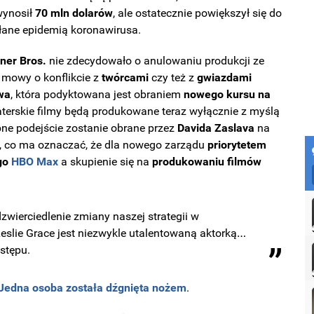
wynosił
70 mln dolarów
, ale ostatecznie powiększył się do
ane epidemią koronawirusa.
ner Bros.
nie zdecydowało o anulowaniu produkcji ze
 mowy o konflikcie z
twórcami
czy też z
gwiazdami
wa
, która podyktowana jest obraniem
nowego kursu na
aterskie filmy będą produkowane teraz wyłącznie z myślą
bne podejście zostanie obrane przez
Davida Zaslava
na
, co ma oznaczać, że dla nowego zarządu
priorytetem
ego
HBO Max
a skupienie się na
produkowaniu filmów
dzwierciedlenie zmiany naszej strategii w
eslie Grace jest niezwykle utalentowaną aktorką…
ystępu.
. Jedna osoba została dźgnięta nożem
.