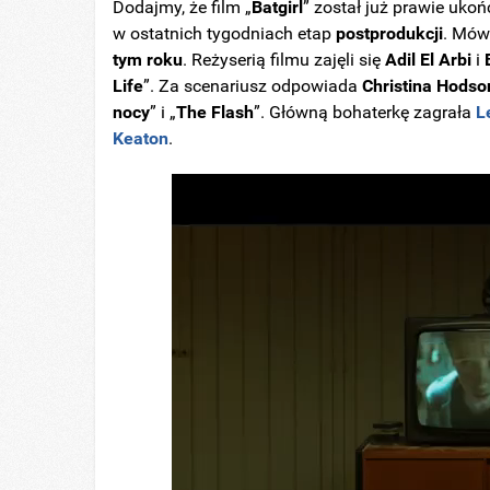
Dodajmy, że film „
Batgirl
” został już prawie uko
w ostatnich tygodniach etap
postprodukcji
. Mów
tym roku
.
Reżyserią filmu zajęli się
Adil El Arbi
i
Life
”. Za scenariusz odpowiada
Christina Hodso
nocy
” i „
The
Flash
”. Główną bohaterkę zagrała
L
Keaton
.