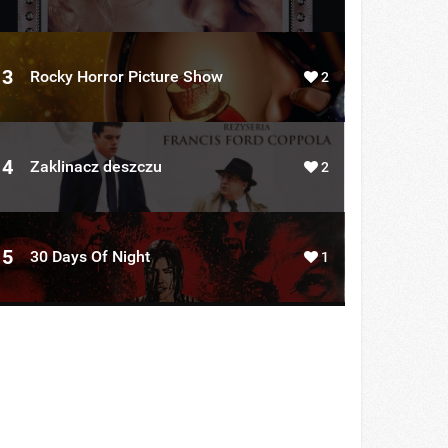
3
Rocky Horror Picture Show
2
4
Zaklinacz deszczu
2
5
30 Days Of Night
1