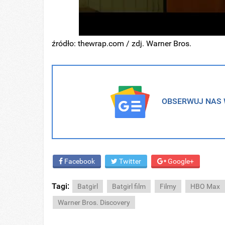
źródło: thewrap.com / zdj. Warner Bros.
OBSERWUJ NAS W
Facebook
Twitter
Google+
Tagi:
Batgirl
Batgirl film
Filmy
HBO Max
Warner Bros. Discovery