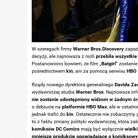
W szeregach firmy
Warner Bros.Discovery
zapadł
decyzji, ale najnowsza z nich
przebiła wszystki
Postanowiono bowiem, że film „
Batgirl
” zostanie
pośrednictwem
kin
, ani za pomocą serwisu
HBO
Rządy nowego
dyrektora generalnego
Davida Za
wydawniczej studia
Warner Bros
. Najnowsze inf
nie zostanie udostępniony widzom w żadnym źró
o debiucie na
platformie
HBO
Max
, ale w ostatn
jednak trafić do
kin
. Ostatecznie nie zobaczymy
to z faktu zmiany polityki wydawniczej, która zak
komiksów DC Comics
mają być wyłącznie
wielk
mniejsze produkcje opowiadające o komiksowy