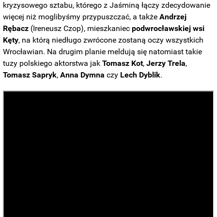
kryzysowego sztabu, którego z Jaśminą łączy zdecydowanie
więcej niż moglibyśmy przypuszczać, a także
Andrzej
Rębacz
(Ireneusz Czop), mieszkaniec
podwrocławskiej wsi
Kęty
, na którą niedługo zwrócone zostaną oczy wszystkich
Wrocławian. Na drugim planie meldują się natomiast takie
tuzy polskiego aktorstwa jak
Tomasz
Kot
,
Jerzy
Trela
,
Tomasz
Sapryk
,
Anna Dymna
czy
Lech
Dyblik
.