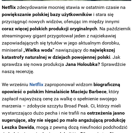
Netflix
zdecydowanie mocniej stawia w ostatnim czasie na
powiększanie polskiej bazy użytkowników
i stara się
przyciągnąć nowych widzów, oferując im między innymi
coraz więcej polskich produkcji oryginalnych
. Na październik
streamingowy gigant przygotował jeden z najciekawiej
zapowiadających się tytułów w jego aktualnym dorobku,
miniserial „
Wielka woda
” nawiązujący do
największej
katastrofy naturalnej w dziejach powojennej polski
. Jak
sprawdza się nowa produkcja
Jana Holoubka?
Sprawdźcie
naszą recenzję.
We wrześniu
Netflix
zaproponował widzom
biograficzną
opowieść o polskim himalaiście Macieju Barbece
, który
zapłacił najwyższą cenę za walkę o spełnienie swojego
marzenia – zdobycie szczytu Broad Peak. Ci, którzy mieli
wystarczająco dużo pecha i nie trafili na
ostrzeżenia jasno
sugerujące, aby nie sięgać po mało angażującą produkcję
Leszka Dawida
, mogą z pewną dozą nieufności podchodzić