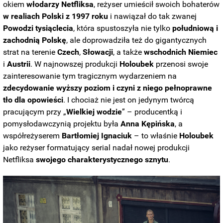
okiem
włodarzy Netfliksa
, reżyser umieścił swoich bohaterów
w realiach Polski z 1997 roku
i nawiązał do tak zwanej
Powodzi
tysiąclecia
, która spustoszyła nie tylko
południową i
zachodnią Polskę
, ale doprowadziła też do gigantycznych
strat na terenie
Czech
,
Słowacji
, a także
wschodnich
Niemiec
i
Austrii
. W najnowszej produkcji
Holoubek
przenosi swoje
zainteresowanie tym tragicznym wydarzeniem na
zdecydowanie wyższy poziom i czyni z niego pełnoprawne
tło dla opowieści
. I chociaż nie jest on jedynym twórcą
pracującym przy „
Wielkiej wodzie
” – producentką i
pomysłodawczynią projektu była
Anna
Kępińska
, a
współreżyserem
Bartłomiej
Ignaciuk
– to właśnie
Holoubek
jako reżyser formatujący serial nadał nowej produkcji
Netfliksa
swojego charakterystycznego sznytu
.