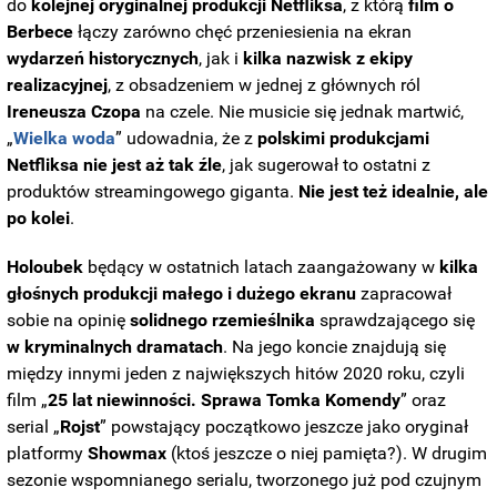
do
kolejnej oryginalnej produkcji Netfliksa
, z którą
film o
Berbece
łączy zarówno chęć przeniesienia na ekran
wydarzeń historycznych
, jak i
kilka nazwisk z ekipy
realizacyjnej
, z obsadzeniem w jednej z głównych ról
Ireneusza
Czopa
na czele. Nie musicie się jednak martwić,
„
Wielka woda
” udowadnia, że z
polskimi produkcjami
Netfliksa nie jest aż tak źle
, jak sugerował to ostatni z
produktów streamingowego giganta.
Nie jest też idealnie, ale
po kolei
.
Holoubek
będący w ostatnich latach zaangażowany w
kilka
głośnych produkcji małego i dużego ekranu
zapracował
sobie na opinię
solidnego rzemieślnika
sprawdzającego się
w kryminalnych dramatach
. Na jego koncie znajdują się
między innymi jeden z największych hitów 2020 roku, czyli
film „
25 lat niewinności. Sprawa Tomka Komendy
” oraz
serial „
Rojst
” powstający początkowo jeszcze jako oryginał
platformy
Showmax
(ktoś jeszcze o niej pamięta?). W drugim
sezonie wspomnianego serialu, tworzonego już pod czujnym