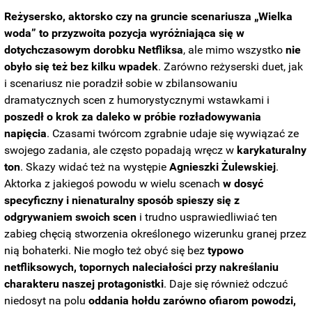
Reżysersko, aktorsko czy na gruncie scenariusza „Wielka
woda” to przyzwoita pozycja wyróżniająca się w
dotychczasowym dorobku Netfliksa
, ale mimo wszystko
nie
obyło się też bez kilku wpadek
. Zarówno reżyserski duet, jak
i scenariusz nie poradził sobie w zbilansowaniu
dramatycznych scen z humorystycznymi wstawkami i
poszedł o krok za daleko w próbie rozładowywania
napięcia
. Czasami twórcom zgrabnie udaje się wywiązać ze
swojego zadania, ale często popadają wręcz w
karykaturalny
ton
. Skazy widać też na występie
Agnieszki Żulewskiej
.
Aktorka z jakiegoś powodu w wielu scenach
w dosyć
specyficzny i nienaturalny sposób spieszy się z
odgrywaniem swoich scen
i trudno usprawiedliwiać ten
zabieg chęcią stworzenia określonego wizerunku granej przez
nią bohaterki. Nie mogło też obyć się bez
typowo
netfliksowych, topornych naleciałości przy nakreślaniu
charakteru naszej protagonistki
. Daje się również odczuć
niedosyt na polu
oddania hołdu zarówno ofiarom powodzi,