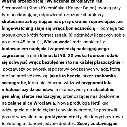
własną przeszłością i wyleczenia zaropiałych ran
.
Scenarzyści (Kinga Krzemińska i Kasper Bajon) tworzą przy
tym przekonujące, odpowiednio złożone charaktery
skutecznie zatrzymujące nas przy ekranie i sprawiające, że
binge-watching staje się wręcz koniecznością
– pomaga też
stosunkowo krótki format serialu (6 odcinków liczących sobie
po około 45 minut). „
Wielka woda
” radzi sobie też z
budowaniem napięcia i zapowiedzią nadciągającego
zagrożenia
, a sam
klimat lat 90. XX wieku twórcom udało
się uchwycić wręcz bezbłędnie i to na każdej płaszczyźnie
–
począwszy od swojskiej postawy ówczesnych władz, którą
można streścić dewizą:
jakoś to będzie
, przez
znakomitą
scenografię
, która niejednemu widzowi
przypomni lata
młodości czy dzieciństwa
, a skończywszy na
absolutnie
genialnej sferze realizacyjnej
przenoszącej nas dosłownie
na
zalane ulice Wrocławia
. Nowa produkcja Netfliksa
udźwignęła nie lada ciężar i chwała twórcom, że postawili
przede wszystkim na
praktyczne efekty
, dla których cyfrowa
technologia stanowi jedynie dodatek.
Sceny zestawiające