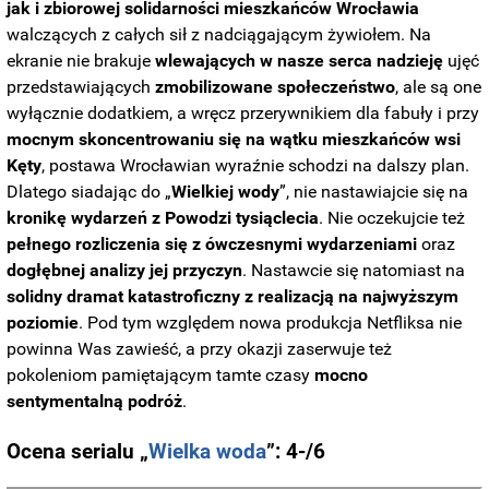
jak i zbiorowej solidarności mieszkańców Wrocławia
walczących z całych sił z nadciągającym żywiołem. Na
ekranie nie brakuje
wlewających w nasze serca nadzieję
ujęć
przedstawiających
zmobilizowane społeczeństwo
, ale są one
wyłącznie dodatkiem, a wręcz przerywnikiem dla fabuły i przy
mocnym skoncentrowaniu się na wątku mieszkańców wsi
Kęty
, postawa Wrocławian wyraźnie schodzi na dalszy plan.
Dlatego siadając do „
Wielkiej wody
”, nie nastawiajcie się na
kronikę wydarzeń z Powodzi tysiąclecia
. Nie oczekujcie też
pełnego rozliczenia się z ówczesnymi wydarzeniami
oraz
dogłębnej analizy jej przyczyn
. Nastawcie się natomiast na
solidny dramat katastroficzny z realizacją na najwyższym
poziomie
. Pod tym względem nowa produkcja Netfliksa nie
powinna Was zawieść, a przy okazji zaserwuje też
pokoleniom pamiętającym tamte czasy
mocno
sentymentalną
podróż
.
Ocena serialu „
Wielka woda
”: 4-/6