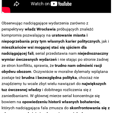
Obserwując nadciągające wydarzenia zarówno z
perspektywy
władz Wrocławia
próbujących znaleźć
kompromis pozwalający na
uratowanie miasta i
niepogrzebania przy tym własnych karier politycznych
, jak i
mieszkańców wsi mogącej stać się ujściem dla
nadciągającej fali
, serial przedstawia nam
niejednoznaczny
wymiar ówczesnych wydarzeń
i nie stając po stronie żadnej
ze stron konfliktu, sprawia, że
trudno nam odmówić racji
obydwu obozom
. Oczywiście w moralne dylematy wplątana
zostaje też
brudna i bezwzględna polityka
, chociaż nie
znajdziemy tu wcale zbyt wielu nawiązań do
największych
tuz ówczesnej władzy
i dobitnego rozliczenia się z
zaniedbaniami. W głównej mierze serial koncentruje się
bowiem na
opowiedzeniu historii własnych bohaterów
,
których nadciągająca fala zmusza do
skonfrontowania się z