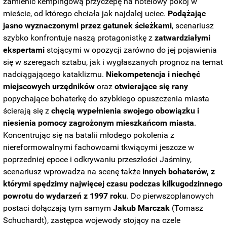
zamienić kempingową przyczepę na hotelowy pokój w
mieście, od którego chciała jak najdalej uciec.
Podążając
jasno wyznaczonymi przez gatunek ścieżkami
, scenariusz
szybko konfrontuje naszą protagonistkę z
zatwardziałymi
ekspertami
stojącymi w opozycji zarówno do jej pojawienia
się w szeregach sztabu, jak i wygłaszanych prognoz na temat
nadciągającego kataklizmu.
Niekompetencja i niechęć
miejscowych urzędników
oraz
otwierające się rany
popychające bohaterkę do szybkiego opuszczenia miasta
ścierają się z
chęcią wypełnienia swojego obowiązku i
niesienia pomocy zagrożonym mieszkańcom miasta
.
Koncentrując się na batalii młodego pokolenia z
niereformowalnymi fachowcami tkwiącymi jeszcze w
poprzedniej epoce i odkrywaniu przeszłości Jaśminy,
scenariusz wprowadza na scenę także
innych bohaterów, z
którymi spędzimy najwięcej czasu podczas kilkugodzinnego
powrotu do wydarzeń z 1997 roku
. Do pierwszoplanowych
postaci dołączają tym samym
Jakub
Marczak
(Tomasz
Schuchardt), zastępca wojewody stojący na czele