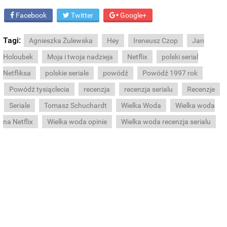
Facebook
Twitter
Google+
Tagi:
Agnieszka Żulewska
Hey
Ireneusz Czop
Jan
Holoubek
Moja i twoja nadzieja
Netflix
polski serial
Netfliksa
polskie seriale
powódź
Powódź 1997 rok
Powódź tysiąclecia
recenzja
recenzja serialu
Recenzje
Seriale
Tomasz Schuchardt
Wielka Woda
Wielka woda
na Netflix
Wielka woda opinie
Wielka woda recenzja serialu