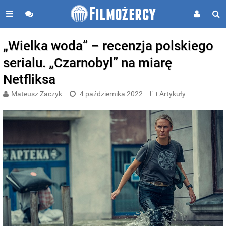
„Wielka woda” – recenzja polskiego
serialu. „Czarnobyl” na miarę
Netfliksa
Mateusz Zaczyk
4 października 2022
Artykuły