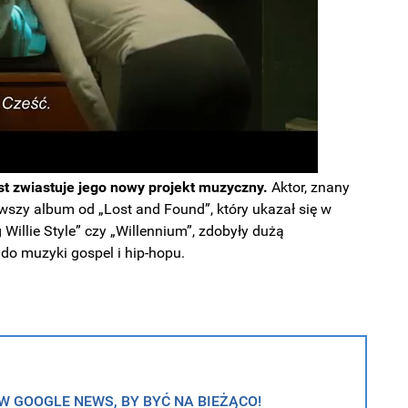
st zwiastuje jego nowy projekt muzyczny.
Aktor, znany
erwszy album od
„Lost and Found”, który ukazał się w
g Willie Style” czy „Willennium”, zdobyły dużą
o muzyki gospel i hip-hopu.
 GOOGLE NEWS, BY BYĆ NA BIEŻĄCO!