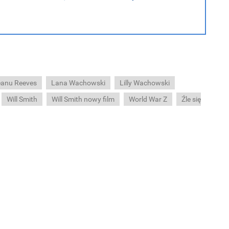
anu Reeves
Lana Wachowski
Lilly Wachowski
Will Smith
Will Smith nowy film
World War Z
Źle się