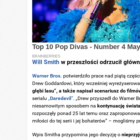
Will Smith
w przeszłości odrzucił główn
Warner Bros.
potwierdziło prace nad piątą części
Drew Goddardowi, który wcześniej wyreżyserował
głębi lasu”, a także napisał scenariusz do filmó
serialu
„
Daredevil
”
. „Drew przyszedł do Warner 
niesamowitym sposobem na
kontynuację świat
rozpoczęły ponad 25 lat temu oraz zaproponow
miłości do tej serii i jej bohaterów” – mogliśmy
Wpis Smitha przypomina jego decyzję o
nieprzyj