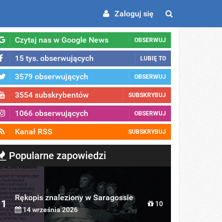
Zaloguj się
Czytaj nas w Google News
OBSERWUJ
15 tys. obserwujących
LUBIĘ TO
3579 obserwujących
OBSERWUJ
3554 subskrybentów
SUBSKRYBUJ
1066 obserwujących
OBSERWUJ
Kanał RSS
SUBSKRYBUJ
Popularne zapowiedzi
Rękopis znaleziony w Saragossie
1
10
14 września 2026