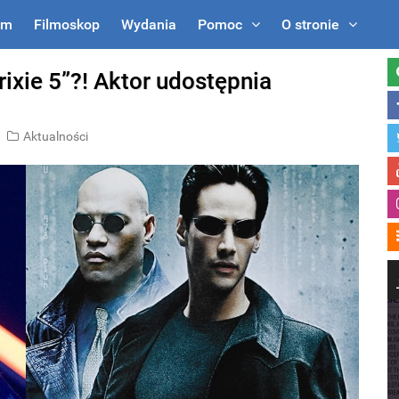
um
Filmoskop
Wydania
Pomoc
O stronie
rixie 5”?! Aktor udostępnia
Aktualności