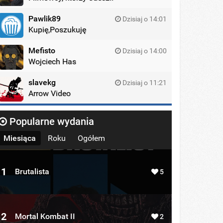
Pawlik89
Dzisiaj o 14:01
Kupię,Poszukuję
Mefisto
Dzisiaj o 14:00
Wojciech Has
slavekg
Dzisiaj o 11:21
Arrow Video
Popularne wydania
Miesiąca
Roku
Ogółem
1
Brutalista
5
2
Mortal Kombat II
2