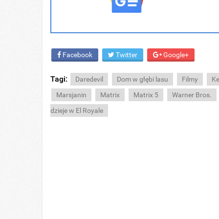
Facebook
Twitter
Google+
Tagi:
Daredevil
Dom w głębi lasu
Filmy
Ke
Marsjanin
Matrix
Matrix 5
Warner Bros.
dzieje w El Royale