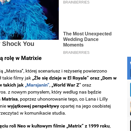
ą rolę w Matrixie
ą „Matrixa”, której scenariusz i reżyserię powierzono
 takie filmy jak
„Źle się dzieje w El Royale” oraz „Dom w
w takich jak
„Marsjanin”
,
„World War Z
” oraz
Bros. z nowym pomysłem, który według nas będzie
a Matrixa
, poprzez uhonorowanie tego, co Lana i Lilly
anie
wyjątkowej perspektywy
opartej na jego osobistej
 przeczytać w komunikacie studia.
ęciu roli Neo w kultowym filmie „Matrix” z 1999 roku
,