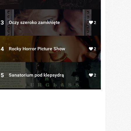
3
Oczy szeroko zamknięte
2
4
Rocky Horror Picture Show
2
5
Sanatorium pod klepsydrą
2