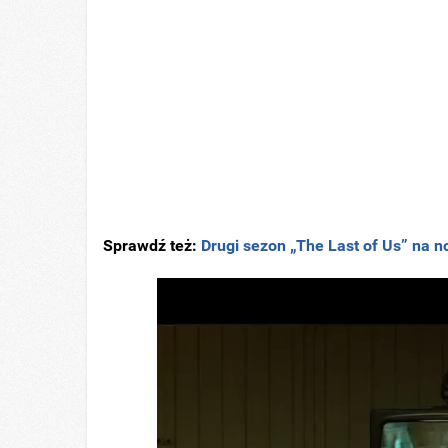
Sprawdź też:
Drugi sezon „The Last of Us” na 