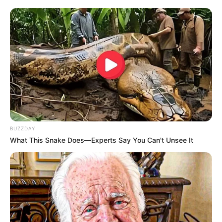
Facebook
Twitter
Google+
Tagi:
Adrien Brody
Demi Moore
Emilia Perez
Filmy
Jeremy Allen White
Kieran Culkin
Seriale
Substancja
Szogun
The Brutalist
Wicked
Złote Globy
Złote
Globy 2024
Złote globy 2025
Złote Globy kto wygrał
BUZZDAY
What This Snake Does—Experts Say You Can't Unsee It