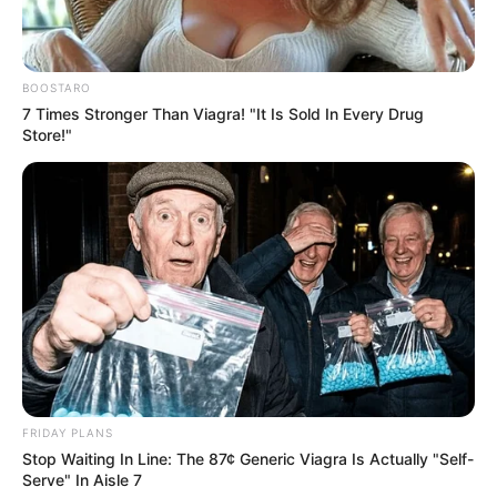
BOOSTARO
7 Times Stronger Than Viagra! "It Is Sold In Every Drug
Store!"
FRIDAY PLANS
Stop Waiting In Line: The 87¢ Generic Viagra Is Actually "Self-
Serve" In Aisle 7