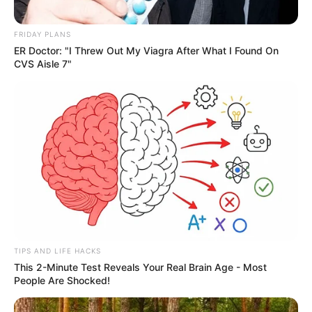
FRIDAY PLANS
ER Doctor: "I Threw Out My Viagra After What I Found On
CVS Aisle 7"
TIPS AND LIFE HACKS
This 2-Minute Test Reveals Your Real Brain Age - Most
People Are Shocked!