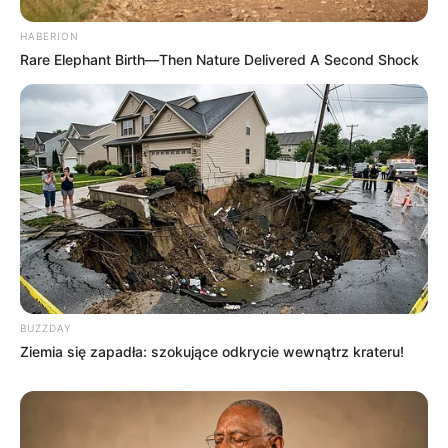
HABERION
Rare Elephant Birth—Then Nature Delivered A Second Shock
BUZZDAY
Ziemia się zapadła: szokujące odkrycie wewnątrz krateru!