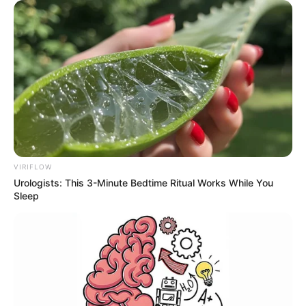
Kristen Bell, „Nobody Wants This” (Netflix)
Quinta Brunson, „Abbott Elementary” (ABC)
Ayo Edebiri, „The Bear” (FX)
Selena Gomez, „Only Murders in the Building” (Hulu)
Kathryn Hahn, „Agatha All Along” (Disney+)
Jean Smart, „Hacks” (HBO/Max)
Aktor w miniserialu albo filmie telewizyjny
Colin Farrell, „The Penguin” (HBO | Max)
Richard Gadd, „Baby Reindeer” (Netflix)
VIRIFLOW
Kevin Kline, „Disclaimer” (Apple TV+)
Urologists: This 3-Minute Bedtime Ritual Works While You
Cooper Koch, „Monsters: The Lyle and Erik Menendez
Sleep
Story”
Ewan McGregor, „A Gentleman in Moscow”
Andrew Scott, „Ripley” (Netflix)
Aktorka w miniserialu albo filmie telewizyjnym
Cate Blanchett, „Disclaimer” (Apple TV+)