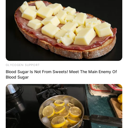
„Nobody Wants This” (Netflix)
„Only Murders in the Building” (Hulu)
Film telewizyjny lub miniserial
„Baby Reindeer” (Netflix)
„Disclaimer” (Apple TV+)
„Monsters: The Lyle and Erik Menendez Story” (Netflix)
„The Penguin” (HBO/Max)
„Ripley”
GLYCOGEN SUPPORT
„True Detective: Night Country” (HBO/Max)
Blood Sugar Is Not From Sweets! Meet The Main Enemy Of
Blood Sugar
Aktor w serialu dramatycznym
Donald Glover, „Mr. and Mrs. Smith”
Jake Gyllenhaal, „Presumed Innocent” (Apple TV+)
Gary Oldman, „Slow Horses” (Apple TV+)
Eddie Redmayne, „The Day of the Jackal”
Hiroyuki Sanada, „Shōgun” (FX)
Billy Bob Thornton, „Landman” (Paramount+)