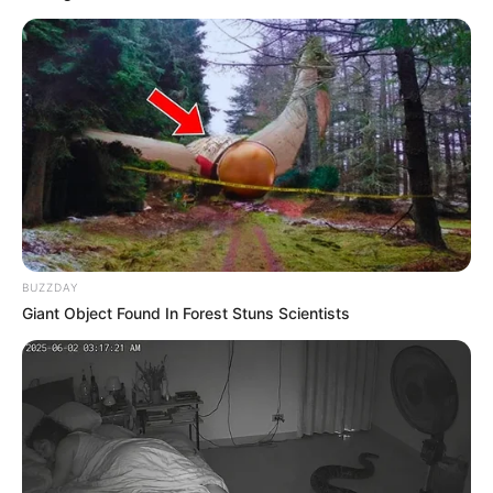
Javier Bardem, „Monsters: The Lyle and Erik Menendez
Story” (Netflix)
Harrison Ford, „Shrinking” (Apple TV+)
Jack Lowden, „Slow Horses” (Apple TV+)
Diego Luna, „La Maquina”
Ebon Moss-Bachrach, „The Bear” (FX)
Najlepszy stand-up lub występ komediowy
BUZZDAY
Giant Object Found In Forest Stuns Scientists