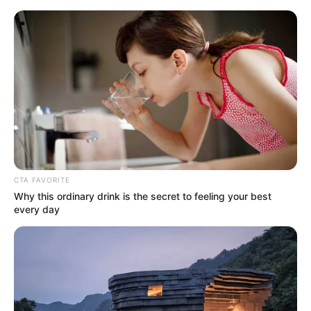
Wybrano najlepsze seriale i filmy
2024 roku! To oni zgarnęli Złote
Globy!
Mateusz Zaczyk
6 stycznia 2025
Aktualności
CTA FAVORITE
Why this ordinary drink is the secret to feeling your best
every day