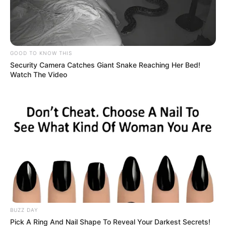
Jamie Foxx, „What Had Happened Was”
Nikki Glaser, „Someday You’ll Die” (HBO | Max)
Seth Meyers, „Dad Man Walking”
Adam Sandler, „Love You” (Netflix)
Ali Wong, „Single Lady” (Netflix)
GOOD TO KNOW THIS
Ramy Youssef, „More Feelings” (HBO | Max)
Security Camera Catches Giant Snake Reaching Her Bed!
Watch The Video
zdj.
OBSERWUJ NAS W GOOGLE NEWS, BY BYĆ NA
BIEŻĄCO!
BUZZ DAY
Pick A Ring And Nail Shape To Reveal Your Darkest Secrets!