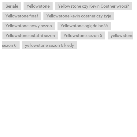
Seriale
Yellowstone
Yellowstone czy Kevin Costner wróci?
Yellowstone finał
Yellowstone kevin costner czy żyje
Yellowstone nowy sezon
Yellowstone oglądalność
Yellowstone ostatni sezon
Yellowstone sezon 5
yellowstone
sezon 6
yellowstone sezon 6 kiedy