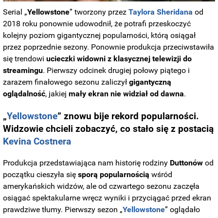
Serial „
Yellowstone
” tworzony przez
Taylora
Sheridana
od
2018 roku ponownie udowodnił, że potrafi przeskoczyć
kolejny poziom gigantycznej popularności, którą osiągał
przez poprzednie sezony. Ponownie produkcja przeciwstawiła
się trendowi
ucieczki widowni z klasycznej telewizji do
streamingu
. Pierwszy odcinek drugiej połowy piątego i
zarazem finałowego sezonu zaliczył
gigantyczną
oglądalność
, jakiej
mały ekran nie widział od dawna
.
„
Yellowstone
” znowu bije rekord popularności.
Widzowie chcieli zobaczyć, co stało się z postacią
Kevina Costnera
Produkcja przedstawiająca nam historię rodziny
Duttonów
od
początku cieszyła się
sporą popularnością
wśród
amerykańskich widzów, ale od czwartego sezonu zaczęła
osiągać spektakularne wręcz wyniki i przyciągać przed ekran
prawdziwe tłumy. P
ierwszy sezon „
Yellowstone
” oglądało