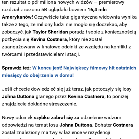
ten rezultat o pół miliona nowych widzów — premierowy
rozdział z sezonu 5B oglądało bowiem
16,4 mln
Amerykanów!
Oczywiście taka gigantyczna widownia wynika
także z tego, że miliony ludzi nie mogło się doczekać, aby
zobaczyć, jak
Taylor Sheridan
poradził sobie z koniecznością
pozbycia się
Kevina Costnera
, który nie został
zaangażowany w finałowe odcinki ze względu na konflikt z
twórcami i przedstawicielami stacji.
Sprawdź też:
W końcu jest! Największy filmowy hit ostatnich
miesięcy do obejrzenia w domu!
Jeśli chcecie dowiedzieć się już teraz, jak potoczyły się losy
Johna
Duttona
granego przez
Kevina Costnera
, to poniżej
znajdziecie dokładne streszczenie.
Nowy odcinek
szybko zabrał się za
udzielenie widzom
odpowiedzi na temat losu
Johna Duttona
. Bohater
Costnera
został znaleziony martwy w łazience w rezydencji