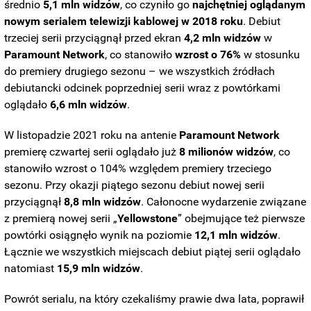
średnio
5,1 mln widzów
, co czyniło go
najchętniej oglądanym
nowym serialem telewizji kablowej w 2018 roku
.
Debiut
trzeciej serii przyciągnął przed ekran
4,2 mln widzów
w
Paramount Network
, co stanowiło
wzrost o 76%
w stosunku
do premiery drugiego sezonu –
we wszystkich źródłach
debiutancki odcinek poprzedniej serii wraz z powtórkami
oglądało
6,6 mln widzów
.
W listopadzie 2021 roku na antenie
Paramount
Network
premierę czwartej serii oglądało już
8 milionów
widzów
, co
stanowiło wzrost o 104% względem premiery trzeciego
sezonu. Przy okazji piątego sezonu
debiut nowej serii
przyciągnął
8,8 mln widzów
. Całonocne wydarzenie związane
z premierą nowej serii „
Yellowstone
” obejmujące też pierwsze
powtórki osiągnęło wynik na poziomie
12,1 mln widzów
.
Łącznie we wszystkich miejscach debiut piątej serii oglądało
natomiast
15,9 mln widzów
.
Powrót serialu, na który czekaliśmy prawie dwa lata, poprawił