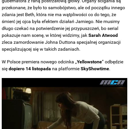
gubernatora z raną postrzałową głowy. Organy ścigania są
przekonane, że było to samobójstwo, ale od początku innego
zdania jest Beth, która nie ma wątpliwości co do tego, że
śmierć jej ojca była efektem działań Jamiego. Nie musimy
długo czekać na potwierdzenie jej przypuszczeń, bo serial
pokazuje nam scenę, w której widzimy, jak
Sarah
Atwood
zleca zamordowanie Johna Duttona specjalnej organizacji
specjalizującej się w takich zadaniach.
W Polsce premiera nowego odcinka „
Yellowstone
” odbędzie
się
dopiero 14 listopada
na platformie
SkyShowtime
.