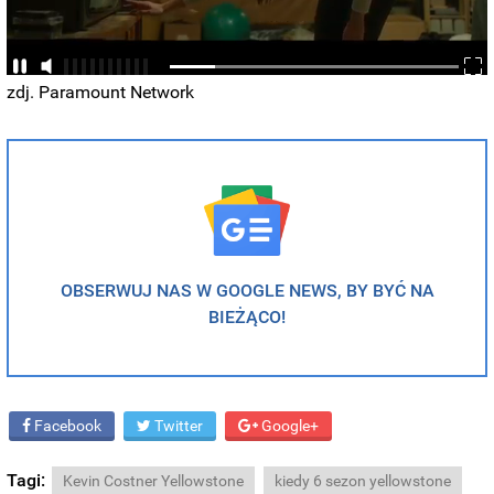
zdj. Paramount Network
OBSERWUJ NAS W GOOGLE NEWS, BY BYĆ NA
BIEŻĄCO!
Facebook
Twitter
Google+
Tagi:
Kevin Costner Yellowstone
kiedy 6 sezon yellowstone