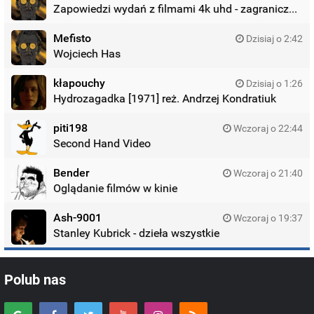
Zapowiedzi wydań z filmami 4k uhd - zagraniczne wydania
Mefisto
Dzisiaj o 2:42
Wojciech Has
kłapouchy
Dzisiaj o 1:26
Hydrozagadka [1971] reż. Andrzej Kondratiuk
piti198
Wczoraj o 22:44
Second Hand Video
Bender
Wczoraj o 21:40
Oglądanie filmów w kinie
Ash-9001
Wczoraj o 19:37
Stanley Kubrick - dzieła wszystkie
Polub nas