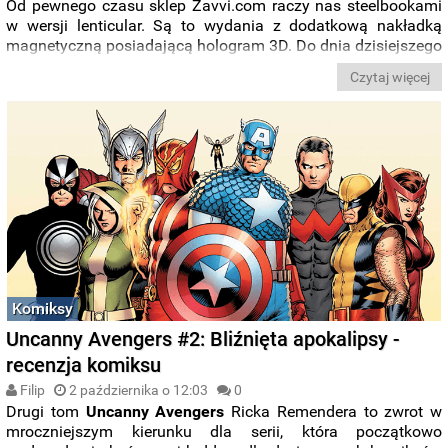
Od pewnego czasu sklep Zavvi.com raczy nas steelbookami
w wersji lenticular. Są to wydania z dodatkową nakładką
magnetyczną posiadającą hologram 3D. Do dnia dzisiejszego
wydane zostały następujące pozycje:
Czytaj więcej
Komiksy
Uncanny Avengers #2: Bliźnięta apokalipsy -
recenzja komiksu
Filip
2 października o 12:03
0
Drugi tom
Uncanny Avengers
Ricka Remendera to zwrot w
mroczniejszym kierunku dla serii, która początkowo