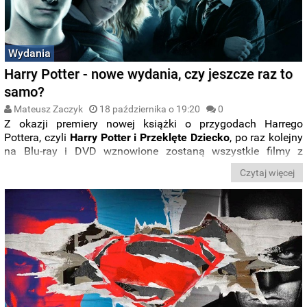
Wydania
Harry Potter - nowe wydania, czy jeszcze raz to
samo?
Mateusz Zaczyk
18 października o 19:20
0
Z okazji premiery nowej książki o przygodach Harrego
Pottera, czyli
Harry Potter i Przeklęte Dziecko
, po raz kolejny
na Blu-ray i DVD wznowione zostaną wszystkie filmy z
przygodami młodego czarodzieja. W poniższym wpisie
Czytaj więcej
postaramy się odpowiedzieć na pytanie,
czy warto zaprzątać
sobie głowę wznowieniami
, czy lepiej wybrać jedne ze
starszych wydań.