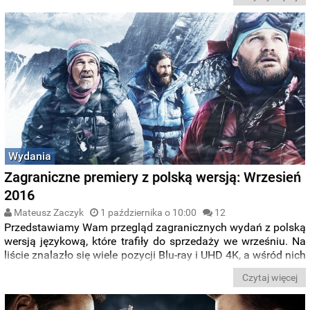
zanim to Saul Goodman poznał Waltera White'a.
Początkujący prawnik, Jimmy McGill, mieszka na zapleczu
salonu kosmetycznego i robi dosłownie wszystko, aby
zaistnieć na sądowej scenie. Serial już pierwszym odcinkiem
zapisał się w historii telewizji kablowych najlepszym
otwarciem sezonu.
Wydania
Zagraniczne premiery z polską wersją: Wrzesień
2016
Mateusz Zaczyk
1 października o 10:00
12
Przedstawiamy Wam przegląd zagranicznych wydań z polską
wersją językową, które trafiły do sprzedaży we wrześniu. Na
liście znalazło się wiele pozycji Blu-ray i UHD 4K, a wśród nich
takie tytuły jak: Labirynt, Everest, Angry Birds, czy Akcja na
Czytaj więcej
Eigerze.