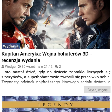
Wydania
Kapitan Ameryka: Wojna bohaterów 3D -
recenzja wydania
Wedge
30 września o 21:42
2
I oto nastał dzień, gdy na świecie zabrakło liczących się
złoczyńców, a superbohaterowie zwrócili się przeciwko sobie!
Trzynasty odcinek najdroższego kinowego serialu świata, a
więc
Marvel Cinematic Universe
, przyniósł nam wydarzenie,
Czytaj więcej
na które fani komiksów czekali od lat. Teraz ukazało się w
formacie Blu-ray.