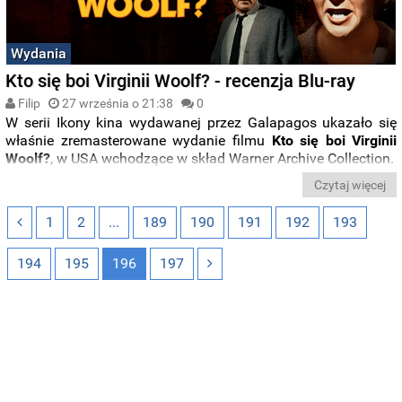
Wydania
Kto się boi Virginii Woolf? - recenzja Blu-ray
Filip
27 września o 21:38
0
W serii Ikony kina wydawanej przez Galapagos ukazało się
właśnie zremasterowane wydanie filmu
Kto się boi Virginii
Woolf?
, w USA wchodzące w skład Warner Archive Collection.
Czytaj więcej
1
2
...
189
190
191
192
193
194
195
196
197