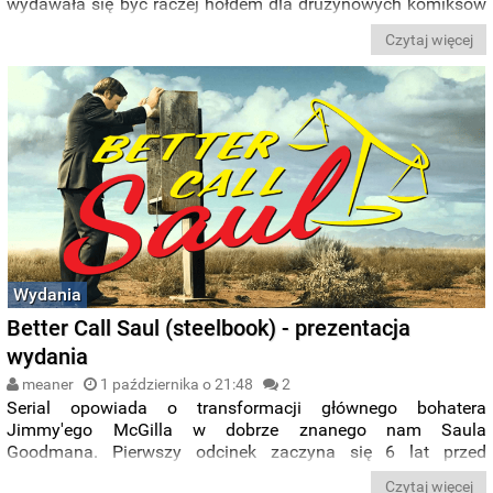
wydawała się być raczej hołdem dla drużynowych komiksów
z przeszłości.
Czytaj więcej
Wydania
Better Call Saul (steelbook) - prezentacja
wydania
meaner
1 października o 21:48
2
Serial opowiada o transformacji głównego bohatera
Jimmy'ego McGilla w dobrze znanego nam Saula
Goodmana. Pierwszy odcinek zaczyna się 6 lat przed
wydarzeniami, które widzieliśmy w serialu "Breaking Bad",
Czytaj więcej