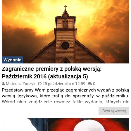
Wydania
Zagraniczne premiery z polską wersją:
Październik 2016 (aktualizacja 5)
Mateusz Zaczyk
25 października o 12:59
0
Przedstawiamy Wam przegląd zagranicznych wydań z polską
wersją językową, które trafią do sprzedaży w październiku.
Wśród nich znajdziecie również takie wydania, których nie
kupicie w Polsce, a w tym steelbooki:
It
,
Forresta Gumpa,
Czytaj więcej
Harrego Pottera, Warcrafta 2D
, czy kolekcjonerskie wydanie
serialu
Preacher
.