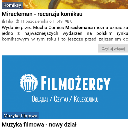
Komiksy
Miracleman - recenzja komiksu
Filip
11 października o 11:49
0
Wydanie przez Mucha Comics
Miraclemana
można uznać za
jedno z najważniejszych wydarzeń na polskim rynku
komiksowym w tym roku i to jeszcze przed zajrzeniem do
środka grubego tomu.
Czytaj więcej
Muzyka filmowa
Muzyka filmowa - nowy dział