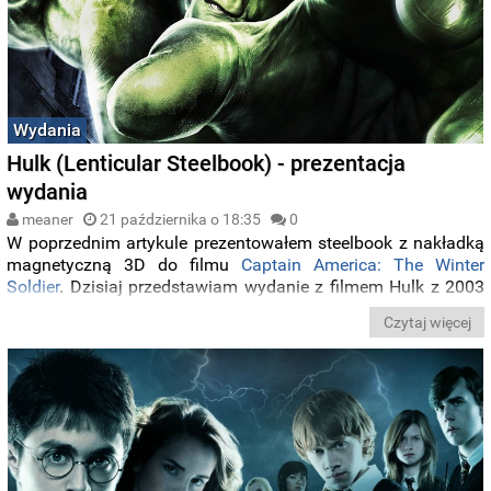
Wydania
Hulk (Lenticular Steelbook) - prezentacja
wydania
meaner
21 października o 18:35
0
W poprzednim artykule prezentowałem steelbook z nakładką
magnetyczną 3D do filmu
Captain America: The Winter
Soldier
. Dzisiaj przedstawiam wydanie z filmem Hulk z 2003
roku, w którym główną rolę zagrał Eric Bana.
Czytaj więcej