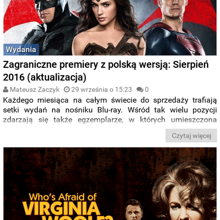
Wydania
Zagraniczne premiery z polską wersją: Sierpień
2016 (aktualizacja)
Mateusz Zaczyk
29 września o 15:23
0
Każdego miesiąca na całym świecie do sprzedaży trafiają
setki wydań na nośniku Blu-ray. Wśród tak wielu pozycji
zdarzają się także egzemplarze, w których umieszczona
została
polska wersja językowa
, czyli lektor lub napisy.
W
Czytaj więcej
każdym miesiącu
będziemy starać się wyłapać jak najwięcej
takich wydań. Na początek przedstawiamy Wam zestawienie
wydań, które ukazały w sierpniu. W najbliższych dniach
możecie spodziewać się także listy z września.