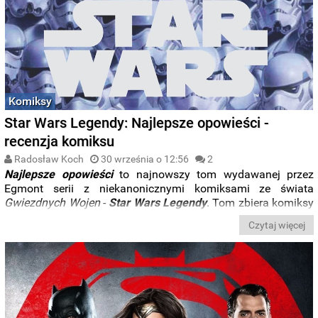
Komiksy
Star Wars Legendy: Najlepsze opowieści -
recenzja komiksu
Radosław Koch
30 września o 12:56
2
Najlepsze opowieści
to najnowszy tom wydawanej przez
Egmont serii z niekanonicznymi komiksami ze świata
Gwiezdnych Wojen
-
Star Wars Legendy
. Tom zbiera komiksy
wydane oryginalnie w
Star Wars Tales
, a w Polsce w
Star
Czytaj więcej
Wars Komiks.