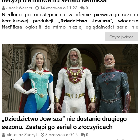
Jacek Werner
14 czerwca o 11:23
0
Niedługo po udostępnieniu w ofercie pierwszego sezonu
komiksowej produkcji „
Dziedzictwo Jowisza
”, włodarze
Netfliksa
ogłosili, że mimo niezłej oglądalności serial nie
doczeka się
drugiego sezonu
. Teraz do sieci trafiły nowe
Czytaj więcej
informacje ujawniające argumenty stojące za taką, a nie inną
decyzją streamera.
„Dziedzictwo Jowisza” nie dostanie drugiego
sezonu. Zastąpi go serial o złoczyńcach
Mateusz Zaczyk
3 czerwca o 9:15
0