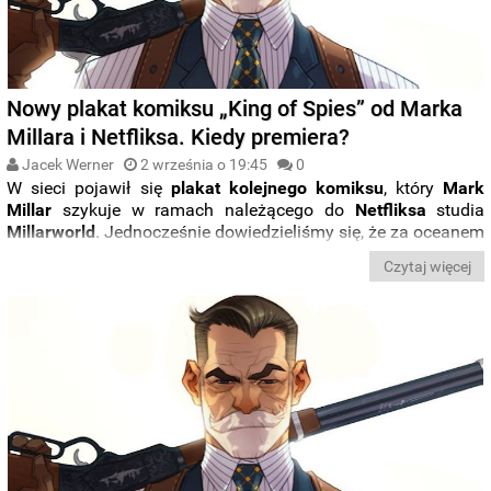
Nowy plakat komiksu „King of Spies” od Marka
Millara i Netfliksa. Kiedy premiera?
Jacek Werner
2 września o 19:45
0
W sieci pojawił się
plakat kolejnego komiksu
, który
Mark
Millar
szykuje w ramach należącego do
Netfliksa
studia
Millarworld
. Jednocześnie dowiedzieliśmy się, że za oceanem
powieść graficzna zatytułowana „
King of Spies”
zadebiutuje
Czytaj więcej
jeszcze w
grudniu tego roku
.