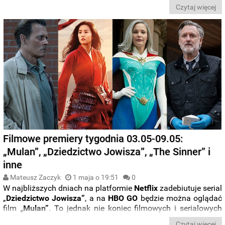
wypada seria według showrunnera
Stevena S. DeKnighta
Czytaj więcej
(„Spartakus”)? Zapraszamy do lektury naszej
recenzji
.
Filmowe premiery tygodnia 03.05-09.05:
„Mulan”, „Dziedzictwo Jowisza”, „The Sinner” i
inne
Mateusz Zaczyk
1 maja o 19:51
0
W najbliższych dniach na platformie
Netflix
zadebiutuje serial
„
Dziedzictwo Jowisza”
, a na
HBO GO
będzie można oglądać
film
„
Mulan”
. To jednak nie koniec filmowych i serialowych
nowości. Jak dokładnie wygląda
kalendarz premier
na
Czytaj więcej