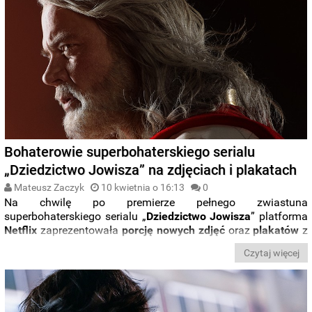
„
Castlevania”
i „
The Kominsky Method”
. Głośną premierą
będzie także druga część piątego sezonu „
Lucyfera”
. Dla
fanów filmowych wrażeń czekają między innymi „
Armia
Umarłych”
od
Zacka
Snydera
, a także „
Kobieta
w
oknie”
z
Amy
Adams
w roli głównej oraz „
Tlen”
z gwiazdą „
Bękartów
wojny”
.
Bohaterowie superbohaterskiego serialu
„Dziedzictwo Jowisza” na zdjęciach i plakatach
Mateusz Zaczyk
10 kwietnia o 16:13
0
Na chwilę po premierze pełnego zwiastuna
superbohaterskiego serialu „
Dziedzictwo Jowisza
” platforma
Netflix
zaprezentowała
porcję nowych
zdjęć
oraz
plakatów
z
głównymi bohaterami.
Czytaj więcej