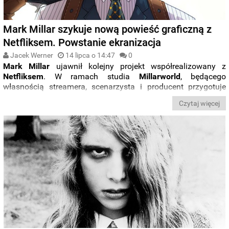
Mark Millar szykuje nową powieść graficzną z
Netfliksem. Powstanie ekranizacja
Jacek Werner
14 lipca o 14:47
0
Mark Millar
ujawnił kolejny projekt współrealizowany z
Netfliksem
. W ramach studia
Millarworld
, będącego
własnością streamera, scenarzysta i producent przygotuje
powieść graficzną „
King of Spies
”.
Czytaj więcej