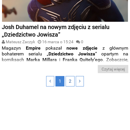
Josh Duhamel na nowym zdjęciu z serialu
„Dziedzictwo Jowisza”
Mateusz Zaczyk
16 marca o 15:24
0
Magazyn
Empire
pokazał
nowe zdjęcie
z głównym
bohaterem serialu „
Dziedzictwo Jowisza
” opartym na
komiksach
Marka
Millara
i
Franka Quitely’ego
. Zobaczcie,
jak w roli bohatera o pseudonimie
The
Utopian
wypada
Josh
Czytaj więcej
Duhamel
.
1
2