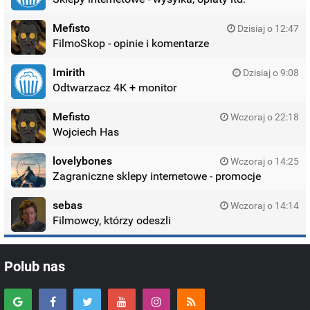
Mefisto
Dzisiaj o 12:47
FilmoSkop - opinie i komentarze
Imirith
Dzisiaj o 9:08
Odtwarzacz 4K + monitor
Mefisto
Wczoraj o 22:18
Wojciech Has
lovelybones
Wczoraj o 14:25
Zagraniczne sklepy internetowe - promocje
sebas
Wczoraj o 14:14
Filmowcy, którzy odeszli
Polub nas