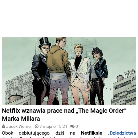
Netflix wznawia prace nad „The Magic Order”
Marka Millara
Jacek Werner
7 maja o 13:21
0
Obok debiutującego dziś na
Netfliksie
„
Dziedzictwa