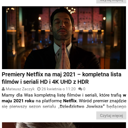
tydzień
od 3 do 9 maja
? Przekonajcie się w nowej odsłonie
serii „
Filmowe premiery tygodnia
”.
Premiery Netflix na maj 2021 – kompletna lista
filmów i seriali HD i 4K UHD z HDR
Mateusz Zaczyk
26 kwietnia o 11:20
0
Mamy dla Was kompletną listę filmów i seriali, które trafią
w
maju 2021 roku
na platformę
Netflix
. Wśród premier znajdzie
się pierwszy sezon serialu „
Dziedzictwo Jowisza”
będącego
adaptacją komiksu Marka Millara, a także drugie sezony
Czytaj więcej
takich produkcji jak „
Miłość, śmierć i roboty”
, „
Kto zabił
Sarę?”
, „
Ragnarok”
oraz finałowe odsłony seriali