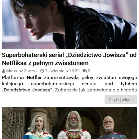
Superbohaterski serial „Dziedzictwo Jowisza” od
Netfliksa z pełnym zwiastunem
Mateusz Zaczyk
7 kwietnia o 15:09
0
Platforma
Netflix
zaprezentowała pełny zwiastun swojego
kolejnego superbohaterskiego serialu pod tytułem
„
Dziedzictwo Jowisza
”. Zobaczcie jak zapowiada się historia
oparta na komiksie
Marka
Millara
i
Franka Quitely’ego
.
Czytaj więcej