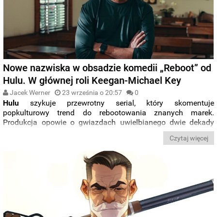
Nowe nazwiska w obsadzie komedii „Reboot” od
Hulu. W głównej roli Keegan-Michael Key
Jacek Werner
23 września o 20:57
0
Hulu
szykuje przewrotny serial, który skomentuje
popkulturowy trend do rebootowania znanych marek.
Produkcja opowie o gwiazdach uwielbianego dwie dekady
wcześniej, fikcyjnego sitcomu „
Step Right Up
”, które
Czytaj więcej
niechętnie powracają w nowej odsłonie serii. Poznaliśmy
właśnie obsadę serialu, zatytułowanego po prostu „
Reboot
”.