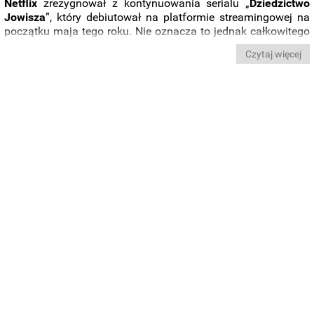
Netflix
zrezygnował z kontynuowania serialu „
Dziedzictwo
Jowisza
”, który debiutował na platformie streamingowej na
początku maja tego roku. Nie oznacza to jednak całkowitego
pożegnania ze światem wykreowanym przez
Marka
Millara
.
Czytaj więcej
Włodarze
Netfliksa
zdecydowali się na
rozwijanie uniwersum
w ramach antologii
, a pierwsza z nich opowie o
złoczyńcach
.