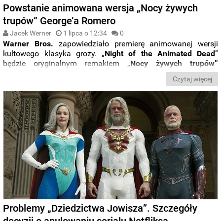
Powstanie animowana wersja „Nocy żywych
trupów” George’a Romero
Jacek Werner
1 lipca o 12:34
0
Warner Bros.
zapowiedziało premierę animowanej wersji
kultowego klasyka grozy. „
Night of the Animated Dead
”
będzie oryginalnym remakiem „
Nocy żywych trupów”
George'a A. Romero
z
1968
roku.
Czytaj więcej
Problemy „Dziedzictwa Jowisza”. Szczegóły
decyzji o anulowaniu serialu Netfliksa