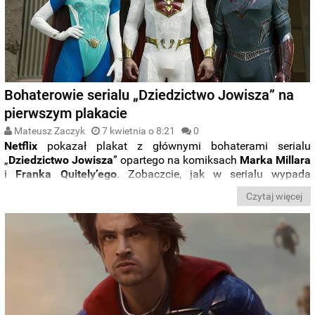
Bohaterowie serialu „Dziedzictwo Jowisza” na
pierwszym plakacie
Mateusz Zaczyk
7 kwietnia o 8:21
0
Netflix
pokazał plakat z głównymi bohaterami serialu
„
Dziedzictwo Jowisza
” opartego na komiksach
Marka
Millara
i
Franka Quitely’ego
. Zobaczcie, jak w serialu wypada
czwórka popularnych herosów.
Czytaj więcej