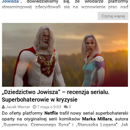
Jowisza
”, dowiedzieliśmy się, że włodarze platformy
streamingowej zdecydowali się na wznowienie prac nad
adaptacją innego komiksu
Marka Millara
. O wskrzeszeniu
Czytaj więcej
serialu „
The Magic Order
” poinformował sam autor
pierwowzoru.
„Dziedzictwo Jowisza” – recenzja serialu.
Superbohaterowie w kryzysie
Jacek Werner
7 maja o 9:03
0
Do oferty platformy
Netflix
trafił nowy serial superbohaterski
oparty na oryginalnej serii komiksów
Marka Millara
, autora
„Supermana: Czerwonego Syna” i „Staruszka Logana”. Jak