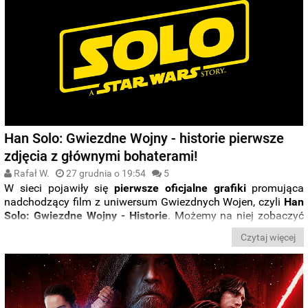
Han Solo: Gwiezdne Wojny - historie pierwsze
zdjęcia z głównymi bohaterami!
Rafał W.
27 grudnia o 19:54
5
W sieci pojawiły się
pierwsze oficjalne grafiki
promująca
nadchodzący film z uniwersum Gwiezdnych Wojen, czyli
Han
Solo: Gwiezdne Wojny - Historie
. Możemy na niej zobaczyć
głównych bohaterów, a także kultowego Sokoła Millenium.
Czytaj więcej