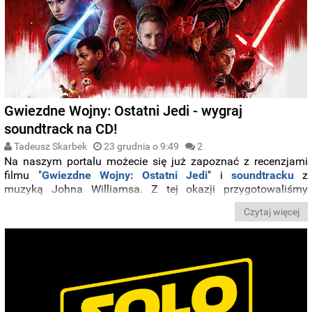
Gwiezdne Wojny: Ostatni Jedi - wygraj
soundtrack na CD!
Tadeusz Skarbek
23 grudnia o 9:49
2
Na naszym portalu możecie się już zapoznać z recenzjami
filmu "
Gwiezdne Wojny: Ostatni Jedi
" i
soundtracku
z
muzyką Johna Williamsa. Z tej okazji przygotowaliśmy
konkurs, w którym zdecydowanie warto wziąć udział. Mamy
Czytaj więcej
bowiem do rozdania kilka egzemplarzy płyty, wydanej w
naszym kraju nakładem
Universal Music Polska
.