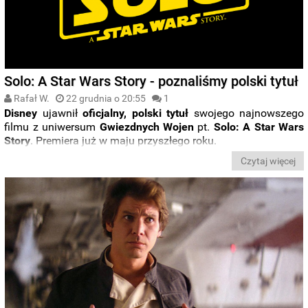
Solo: A Star Wars Story - poznaliśmy polski tytuł
Rafał W.
22 grudnia o 20:55
1
Disney
ujawnił
oficjalny, polski tytuł
swojego najnowszego
filmu z uniwersum
Gwiezdnych Wojen
pt.
Solo: A Star Wars
Story
. Premiera już w maju przyszłego roku.
Czytaj więcej