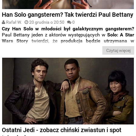
Han Solo gangsterem? Tak twierdzi Paul Bettany
Rafał W.
20 grudnia o 20:50
0
Czy Han Solo w młodości był galaktycznym gangsterem?
Paul Bettany jeden z aktorów występujących w
Solo: A Star
Wars Story
twierdzi, że
produkcja będzie utrzymana w
kryminalnych klimatach
.
Czytaj więcej
Ostatni Jedi - zobacz chiński zwiastun i spot