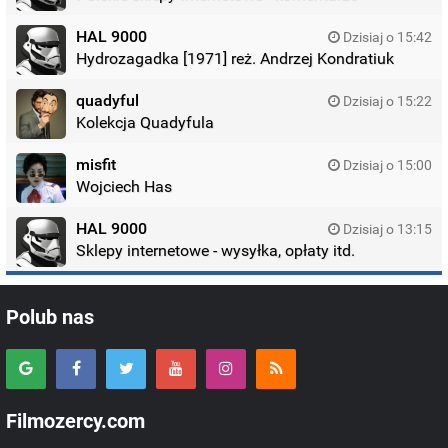
HAL 9000
Dzisiaj o 15:42
Hydrozagadka [1971] reż. Andrzej Kondratiuk
quadyful
Dzisiaj o 15:22
Kolekcja Quadyfula
misfit
Dzisiaj o 15:00
Wojciech Has
HAL 9000
Dzisiaj o 13:15
Sklepy internetowe - wysyłka, opłaty itd.
Polub nas
Filmozercy.com