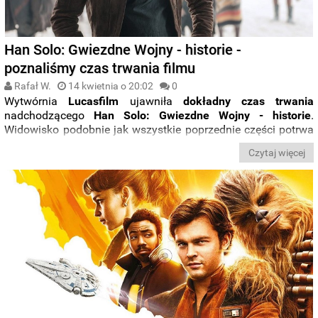
Han Solo: Gwiezdne Wojny - historie -
poznaliśmy czas trwania filmu
Rafał W.
14 kwietnia o 20:02
0
Wytwórnia
Lucasfilm
ujawniła
dokładny czas trwania
nadchodzącego
Han Solo: Gwiezdne Wojny - historie
.
Widowisko podobnie jak wszystkie poprzednie części potrwa
ponad dwie godziny
.
Czytaj więcej