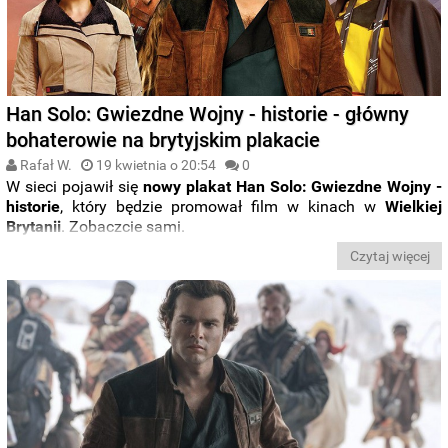
Han Solo: Gwiezdne Wojny - historie - główny
bohaterowie na brytyjskim plakacie
Rafał W.
19 kwietnia o 20:54
0
W sieci pojawił się
nowy plakat Han Solo: Gwiezdne Wojny -
historie
, który będzie promował film w kinach w
Wielkiej
Brytanii
. Zobaczcie sami.
Czytaj więcej