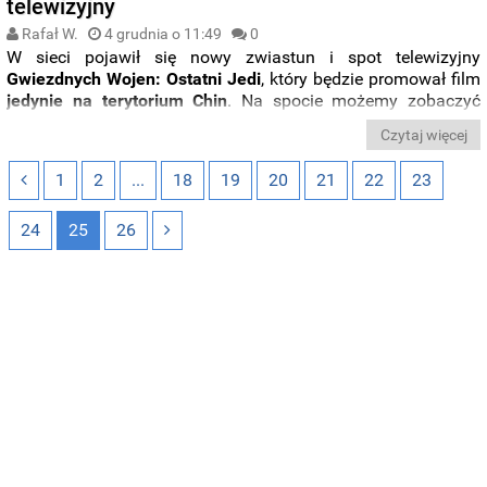
telewizyjny
Rafał W.
4 grudnia o 11:49
0
W sieci pojawił się nowy zwiastun i spot telewizyjny
Gwiezdnych Wojen: Ostatni Jedi
, który będzie promował film
jedynie na terytorium Chin
. Na spocie możemy zobaczyć
m.in. ekskluzywny wywiad z aktorką chińskiego pochodzenia
Czytaj więcej
Kelly Marie Tran, która wcieli się w nową postać
Rose Tico
.
Zobaczcie sami.
1
2
...
18
19
20
21
22
23
24
25
26