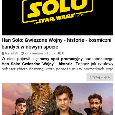
Han Solo: Gwiezdne Wojny - historie - kosmiczni
bandyci w nowym spocie
Rafał W.
27 kwietnia o 16:57
0
W sieci pojawił się
nowy spot promocyjny
nadchodzącego
Han Solo: Gwiezdne Wojny - historie
. Zobacz jak tytułowy
bohater zbiera drużynę, która pomoże mu w początkach jego
awanturniczej kariery.
Czytaj więcej