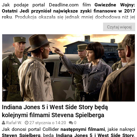
Jak podaje portal Deadline.com film
Gwiezdne Wojny:
Ostatni Jedi przyniósł największe zyski finansowe w 2017
roku
. Produkcja okazała się jednak mniej dochodowa niż jej
poprzedniczka.
Czytaj więcej
Indiana Jones 5 i West Side Story będą
kolejnymi filmami Stevena Spielberga
Rafał W.
27 stycznia o 14:20
0
Jak donosi portal Collider
następnymi filmami
, jakie nakręci
Steven Spielberg
, będą
Indiana Jones 5 i West Side Story
.