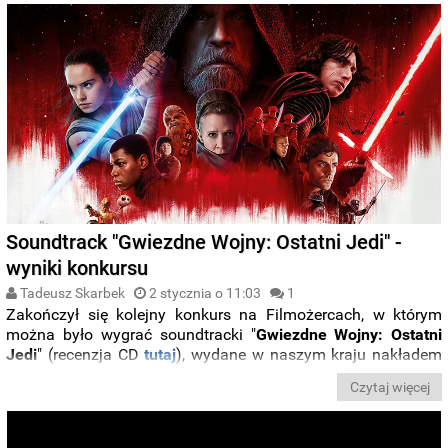
Soundtrack "Gwiezdne Wojny: Ostatni Jedi" -
wyniki konkursu
Tadeusz Skarbek
2 stycznia o 11:03
1
Zakończył się kolejny konkurs na Filmożercach, w którym
można było wygrać soundtracki "
Gwiezdne Wojny: Ostatni
Jedi
" (recenzja CD
tutaj
), wydane w naszym kraju nakładem
Universal Music Polska
.
Czytaj więcej