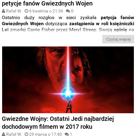
petycje fanów Gwiezdnych Wojen
Rafał W.
6 kwietnia o 21:36
0
Ostatnio duży rozgłos w sieci zyskała
petycja fanów
Gwiezdnych Wojen
dotycząca
zastąpienia w roli księżniczki
Lei
zmarłej Carrie Fisher przez Meryl Streep. Swoją
opinię
na
ten temat w jednym z ostatnich wywiadów
wyraził Mark
Czytaj więcej
Hamill
.
Gwiezdne Wojny: Ostatni Jedi najbardziej
dochodowym filmem w 2017 roku
Rafał W.
29 marca o 17:40
1