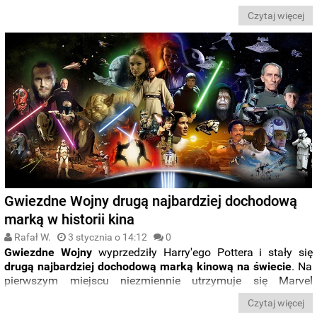
nie miałby nic przeciwko.
Czytaj więcej
Gwiezdne Wojny drugą najbardziej dochodową
marką w historii kina
Rafał W.
3 stycznia o 14:12
0
Gwiezdne Wojny
wyprzedziły Harry'ego Pottera i stały się
drugą najbardziej dochodową marką kinową na świecie
. Na
pierwszym miejscu niezmiennie utrzymuje się Marvel
Cinematic Universe.
Czytaj więcej