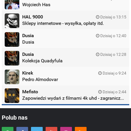
Wojciech Has
HAL 9000
Dzisiaj o 13:15
Sklepy internetowe - wysyłka, opłaty itd.
Dusia
Dzisiaj o 12:40
Dusia
Dusia
Dzisiaj o 12:28
Kolekcja Quadyfula
Kirek
Dzisiaj o 9:24
Pedro Almodovar
Mefisto
Dzisiaj o 2:44
Zapowiedzi wydań z filmami 4k uhd - zagraniczne wydania
Polub nas