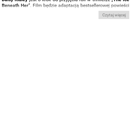
Beneath Her
”. Film będzie adaptacją bestsellerowej powieści
o tym samym tytule autorstwa
Camilli Grebe
.
Czytaj więcej