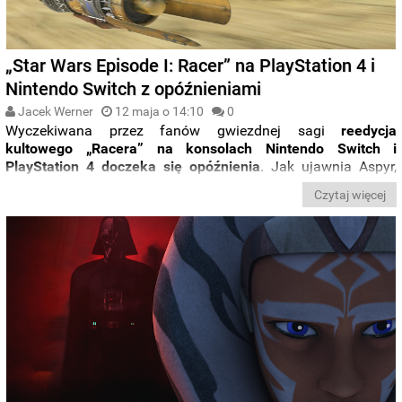
„Star Wars Episode I: Racer” na PlayStation 4 i
Nintendo Switch z opóźnieniami
Jacek Werner
12 maja o 14:10
0
Wyczekiwana przez fanów gwiezdnej sagi
reedycja
kultowego „Racera” na konsolach Nintendo Switch i
PlayStation 4 doczeka się opóźnienia
. Jak ujawnia Aspyr,
studio zaangażowane w przygotowanie nowej wersji, na
Czytaj więcej
zaplanowaną majową premierę wpłynęła konieczność
przeniesienia pracy do domów.