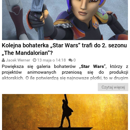
Kolejna bohaterka „Star Wars” trafi do 2. sezonu
„The Mandalorian”?
Jacek Werner
13 maja o 14:18
0
Powiększa się galeria bohaterów „
Star Wars
”, którzy z
projektów animowanych przeniosą się do produkcji
aktorskich. O ile potwierdzą się najnowsze plotki, to w drugim
sezonie serialu „
The Mandalorian
” zobaczymy znaną z
Czytaj więcej
„
Rebeliantów
”
Sabine Wren
.