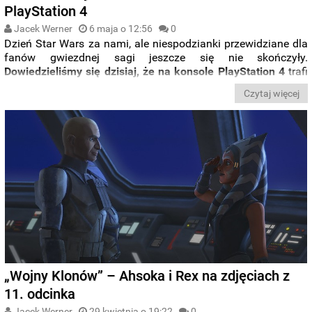
PlayStation 4
Jacek Werner
6 maja o 12:56
0
Dzień Star Wars za nami, ale niespodzianki przewidziane dla
fanów gwiezdnej sagi jeszcze się nie skończyły.
Dowiedzieliśmy się dzisiaj, że na konsole PlayStation 4
trafi
przewidziana na
gogle VR gra „Vader Immortal”
.
Czytaj więcej
„Wojny Klonów” – Ahsoka i Rex na zdjęciach z
11. odcinka
Jacek Werner
29 kwietnia o 19:22
0