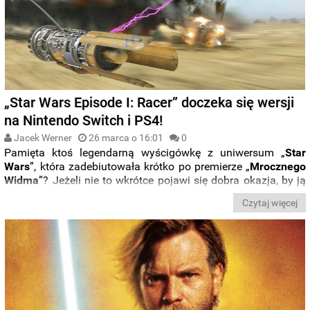
„Star Wars Episode I: Racer” doczeka się wersji
na Nintendo Switch i PS4!
Jacek Werner
26 marca o 16:01
0
Pamięta ktoś legendarną wyścigówkę z uniwersum „
Star
Wars
”, która zadebiutowała krótko po premierze „
Mrocznego
Widma
”? Jeżeli nie to wkrótce pojawi się dobra okazja, by ją
poznać. Kultowy tytuł doczeka się
reedycji na konsoli
Czytaj więcej
Nintendo Switch i PlayStation 4
.