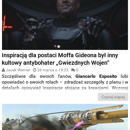
Inspiracją dla postaci Moffa Gideona był inny
kultowy antybohater „Gwiezdnych Wojen”
Jacek Werner
26 marca o 19:33
0
Szczęśliwie dla swoich fanów,
Giancarlo Esposito
lubi
opowiadać o swoich rolach – zdradzać szczegóły z planu i w
detalach opisywać inspiracje stojące za kreacjami. Wczoraj
pisaliśmy o tym, jak aktor
zniszczył trzy darksabery
podczas
Czytaj więcej
prac nad 2. sezonem „
The Mandalorian
”. Dziś dowiecie się
jaka postać posłużyła mu jako ścisłe źródło inspiracji w
portretowaniu
Moffa Gideona.