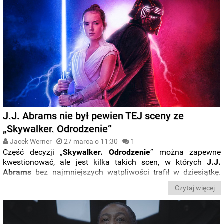
specjalne, czy – w idealnym i najmniej prawdopodobnym
wariancie – przewiduje zmontowanie z Abramsem wersji
rozszerzonej. Obok spekulacji, do sieci niedawno trafiło
kilka
kadrów pochodzących z jednej z usuniętych sekwencji.
Zobaczycie na niej
Kylo Rena, raz jeszcze podziwiającego
hełm Dartha Vadera.
J.J. Abrams nie był pewien TEJ sceny ze
„Skywalker. Odrodzenie”
Jacek Werner
27 marca o 11:30
1
Część decyzji „
Skywalker. Odrodzenie
” można zapewne
kwestionować, ale jest kilka takich scen, w których
J.J.
Abrams
bez najmniejszych wątpliwości trafił w dziesiątkę.
Jedną z nich jest sekwencja unoszenia
X-Winga
, której
Czytaj więcej
powtórzenie względem „
Imperium kontratakuje
” stanowi
znakomite dopełnienie wątku
Luke'a
. A jednak, jak się
okazuje, reżyser
nie był do sceny do końca przekonany.