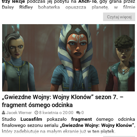
trzy lekcje
podczas jej pobytu na
Ahch-To
, gdy grana przez
Daisy Ridley
bohaterka opuszcza planetę, w filmie
zobaczyliśmy zaledwie
dwie z lekcji
. Jedna ze scen została
Czytaj więcej
przez
Riana Johnsona
z finałowej wersji „
Ostatniego Jedi
”
wycięta. Dlaczego? To samo pytanie zadano
reżyserowi
i
scenarzyście
filmu na
Twitterze
. Oto co miał do powiedzenia.
„Gwiezdne Wojny: Wojny Klonów” sezon 7. –
fragment ósmego odcinka
Jacek Werner
8 kwietnia o 20:00
0
Studio
Lucasfilm
pokazało
fragment
ósmego odcinka
finałowego sezonu serialu
„Gwiezdne Wojny: Wojny Klonów”
,
który zadebiutuje na małym ekranie już
w ten piątek
.