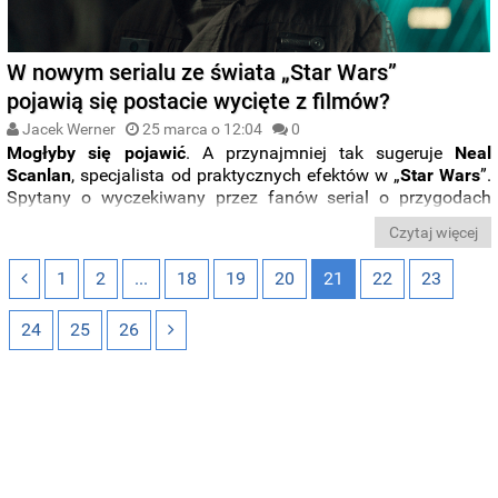
W nowym serialu ze świata „Star Wars”
pojawią się postacie wycięte z filmów?
Jacek Werner
25 marca o 12:04
0
Mogłyby się pojawić
. A przynajmniej tak sugeruje
Neal
Scanlan
, specjalista od praktycznych efektów w „
Star Wars
”.
Spytany o wyczekiwany przez fanów serial o przygodach
Cassiana Andora
, bohatera „
Łotra 1
”, artysta stwierdził, że
Czytaj więcej
produkcja
Disney+
może wiązać się z okazją do eksploracji
postaci albo całkowicie w filmach pominiętych, albo
1
2
...
18
19
20
21
22
23
wspomnianych mimochodem.
24
25
26