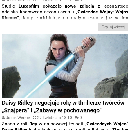
Studio
Lucasfilm
pokazało
nowe zdjęcia
z jedenastego
odcinka finałowego sezonu serialu
„Gwiezdne Wojny: Wojny
Klonów”
, który zadebiutuje na małym ekranie już
w ten
piątek
.
Czytaj więcej
Daisy Ridley negocjuje rolę w thrillerze twórców
„Snajpera” i „Zabawy w pochowanego”
Jacek Werner
27 kwietnia o 18:10
0
Znana z roli
Rey
w najnowszej trylogii „
Gwiezdnych Wojen
”
Daisy Ridley
jest o krok od przyjęcia roli w thrillerze „
The Ice