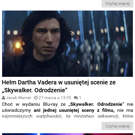
Czytaj więcej
Hełm Dartha Vadera w usuniętej scenie ze
„Skywalker. Odrodzenie”
Jacek Werner
27 marca o 13:35
1
Choć w wydaniu Blu-ray ze „
Skywalker. Odrodzenie
” nie
uświadczymy
ani jednej usuniętej sceny z filmu,
nie ma
najmniejszych wątpliwości, że mnóstwo sekwencji, które
nakręcił
J.J. Abrams,
nie przedostało się do finalnej wersji
Czytaj więcej
produkcji. Fanom pozostaje zatem spekulować, czy wycięte
fragmenty
Disney
zachowuje na ewentualne wydania