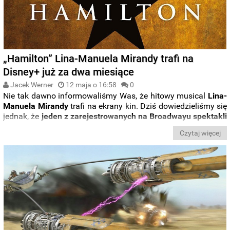
„Hamilton” Lina-Manuela Mirandy trafi na
Disney+ już za dwa miesiące
Jacek Werner
12 maja o 16:58
0
Nie tak dawno informowaliśmy Was, że hitowy musical
Lina-
Manuela Mirandy
trafi na ekrany kin. Dziś dowiedzieliśmy się
jednak, że
jeden z zarejestrowanych na Broadwayu spektakli
„Hamiltona”
zawędruje nie na wielki ekran, a na
platformę
Czytaj więcej
Disney+
. Co więcej, odległa data premiery: październik 2021
została radykalnie przyspieszona. „
Hamilton” zadebiutuje w
streamingu już 3 lipca tego roku
.