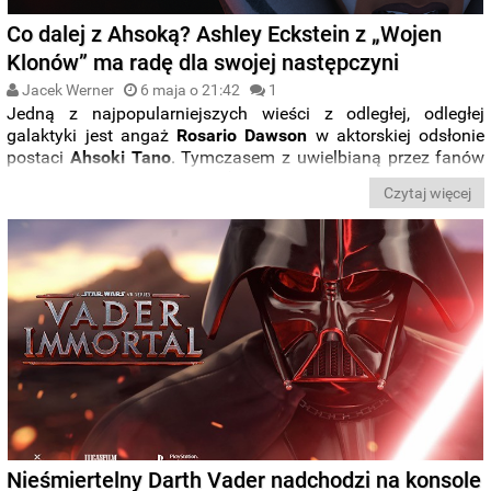
Co dalej z Ahsoką? Ashley Eckstein z „Wojen
Klonów” ma radę dla swojej następczyni
Jacek Werner
6 maja o 21:42
1
Jedną z najpopularniejszych wieści z odległej, odległej
galaktyki jest angaż
Rosario Dawson
w aktorskiej odsłonie
postaci
Ahsoki Tano
. Tymczasem z uwielbianą przez fanów
bohaterką pożegnała się (tymczasowo, miejmy nadzieję)
Czytaj więcej
ostatnio udzielająca jej głosu
Ashley Eckstein
.
Aktorka
podzieliła się swoimi przemyśleniami dotyczącymi
przyszłości postaci
. Miała też kilka porad dla swojej
następczyni.
Nieśmiertelny Darth Vader nadchodzi na konsole