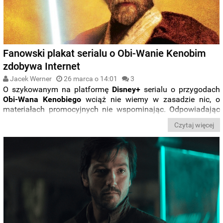
Fanowski plakat serialu o Obi-Wanie Kenobim
zdobywa Internet
Jacek Werner
26 marca o 14:01
3
O szykowanym na platformę
Disney+
serialu o przygodach
Obi-Wana Kenobiego
wciąż nie wiemy w zasadzie nic, o
materiałach promocyjnych nie wspominając. Odpowiadając
na kosmiczną posuchę, pewien użytkownik
Instagrama
Czytaj więcej
zaprojektował swoją wersję plakatu „
Kenobiego
”, który
głośnym echem odbił się w kanałach społecznościowych
okupowanych przez fanów „
Star Wars
”. Rzućcie okiem
poniżej.