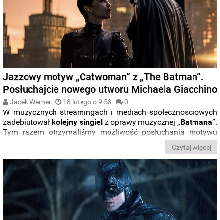
Jazzowy motyw „Catwoman” z „The Batman”.
Posłuchajcie nowego utworu Michaela Giacchino
Jacek Werner
18 lutego o 9:58
0
W muzycznych streamingach i mediach społecznościowych
zadebiutował
kolejny singiel
z oprawy muzycznej „
Batmana
”.
Tym razem otrzymaliśmy możliwość posłuchania motywu
muzycznego opisującego najnowszą interpretację
Kobiety-
Czytaj więcej
Kot
, w którą wciela się
Zoë Kravitz
.