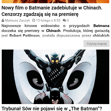
Nowy film o Batmanie zadebiutuje w Chinach.
Cenzorzy zgadzają się na premierę
Mateusz Zaczyk
15 lutego o 8:55
0
Najnowsze kinowe widowisko o przygodach
Batmana
doczeka się premiery w
Chinach
. Produkcja, której gwiazdą
jest
Robert Pattinson
, została dopuszczona przez
chińskich
cenzorów
i będzie jedną z pierwszych
hollywoodzkich
Czytaj więcej
produkcji
tego
roku
, która doczeka się premiery na tym rynku.
Trybunał Sów nie pojawi się w „The Batman”?