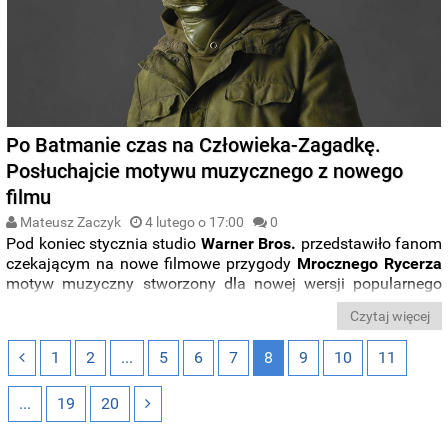
Po Batmanie czas na Człowieka-Zagadkę.
Posłuchajcie motywu muzycznego z nowego
filmu
Mateusz Zaczyk
4 lutego o 17:00
0
Pod koniec stycznia studio
Warner Bros.
przedstawiło fanom
czekającym na nowe filmowe przygody
Mrocznego Rycerza
motyw muzyczny stworzony dla nowej wersji popularnego
herosa, którego zagrał tym razem
Robert Pattinson
. Po
Czytaj więcej
zapoznaniu się z motywem
obrońcy Gotham
City
przyszła
pora na posłuchanie muzyki mającej charakteryzować
1
2
...
5
6
7
8
9
10
11
głównego złoczyńcę filmu
. Oto motyw
Człowieka-Zagadki
.
...
19
20