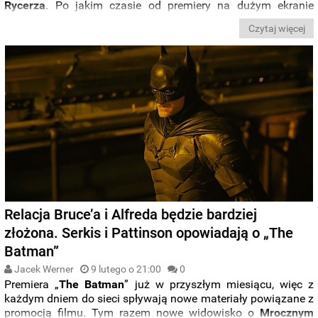
Rycerza
. Po jakim czasie od premiery na dużym ekranie
produkcja pojawi się na płytach
DVD
,
Blu-ray
i
4K UHD
?
Czytaj więcej
Relacja Bruce’a i Alfreda będzie bardziej
złożona. Serkis i Pattinson opowiadają o „The
Batman”
Jacek Werner
9 lutego o 21:00
0
Premiera „
The Batman
” już w przyszłym miesiącu, więc z
każdym dniem do sieci spływają nowe materiały powiązane z
promocją filmu. Tym razem nowe widowisko o
Mrocznym