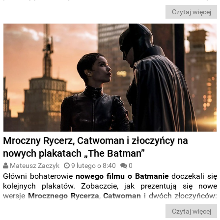
Rycerzu
pokrótce omówił
Andy Serkis
. Aktor, którego
Czytaj więcej
zobaczymy w roli
Alfreda Pennywortha
zarysował złożoną
relację swojego bohatera z
Bruce’em Wayne’em
. Z kolei
Robert Pattinson
omówił powiązania filmu z kinem
detektywistycznym.
Mroczny Rycerz, Catwoman i złoczyńcy na
nowych plakatach „The Batman”
Mateusz Zaczyk
9 lutego o 8:40
0
Główni bohaterowie
nowego filmu o Batmanie
doczekali się
kolejnych plakatów. Zobaczcie, jak prezentują się nowe
wersje
Mrocznego Rycerza
,
Catwoman
i dwóch złoczyńców:
Człowieka-Zagadki
oraz
Pingwina
.
Czytaj więcej