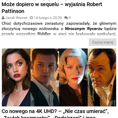
Może dopiero w sequelu – wyjaśnia Robert
Pattinson
Jacek Werner
14 lutego o 20:30
0
Choć dotychczasowe zwiastuny zapowiadały, że głównym
złoczyńcą nowego widowiska o
Mrocznym Rycerzu
będzie
przede wszystkim
Riddler
, w sieci nie brakowało spekulacji,
że w trakcie filmu poznamy też innego przeciwnika
Batmana
.
Czytaj więcej
Najpopularniejszą teorię o fabule „
The Batman”
możemy już
jednak odrzucić. Większej roli w filmie najpewniej nie odegra
kultowy
Trybunał Sów
.
Co nowego na 4K UHD? – „Nie czas umierać”,
„Zaułek koszmarów”, „Podejrzani” i inne