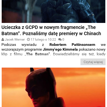
Ucieczka z GCPD w nowym fragmencie „The
Batman”. Poznaliśmy datę premiery w Chinach
Jacek Werner
17 lutego o 10:22
0
Podczas wywiadu z
Robertem Pattinsonsem
we
wczorajszym programie
Jimmy'ego Kimmela
pokazano nowy
klip z filmu „
The Batman
”. Dowiedzieliśmy się też, kiedy
widowisko pojawi się na ekranach kin w
Chinach
.
Czytaj więcej