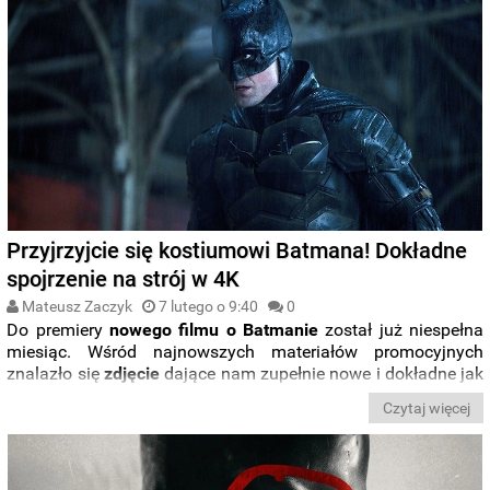
Przyjrzyjcie się kostiumowi Batmana! Dokładne
spojrzenie na strój w 4K
Mateusz Zaczyk
7 lutego o 9:40
0
Do premiery
nowego filmu o Batmanie
został już niespełna
miesiąc. Wśród najnowszych materiałów promocyjnych
znalazło się
zdjęcie
dające nam zupełnie nowe i dokładne jak
nigdy spojrzenia na
strój nowego Mrocznego Rycerza
Czytaj więcej
granego przez
Roberta
Pattinsona
.