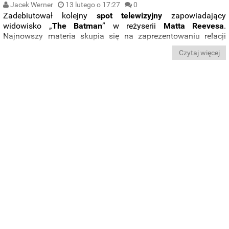
Jacek Werner
13 lutego o 17:27
0
Zadebiutował kolejny
spot telewizyjny
zapowiadający
widowisko „
The Batman
” w reżyserii
Matta Reevesa
.
Najnowszy materia skupia się na zaprezentowaniu relacji
Batmana i Kobiety Kot, czyli bohaterów granych przez
Czytaj więcej
Roberta Pattinsona
i
Zoë Kravitz
.