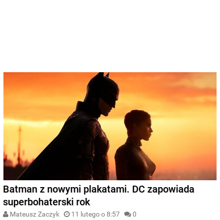
Batman z nowymi plakatami. DC zapowiada
superbohaterski rok
Mateusz Zaczyk
11 lutego o 8:57
0