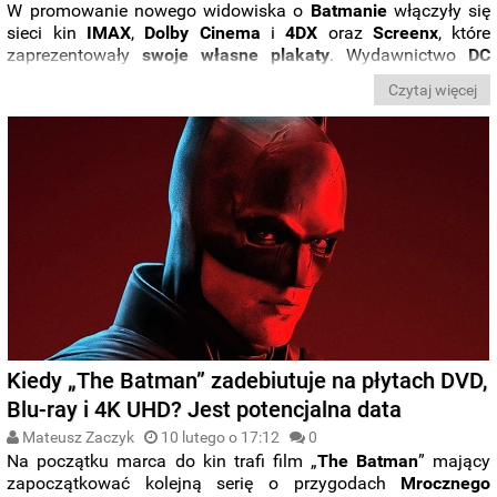
W promowanie nowego widowiska o
Batmanie
włączyły się
sieci kin
IMAX
,
Dolby
Cinema
i
4DX
oraz
Screenx
, które
zaprezentowały
swoje
własne plakaty
. Wydawnictwo
DC
Comics
przypomniało z kolei, że
w 2022 roku
czeka nas
Czytaj więcej
premiera także
kilku innych superbohaterskich produkcji
bazujących na komiksach.
Kiedy „The Batman” zadebiutuje na płytach DVD,
Blu-ray i 4K UHD? Jest potencjalna data
Mateusz Zaczyk
10 lutego o 17:12
0
Na początku marca do kin trafi film „
The Batman
” mający
zapoczątkować kolejną serię o przygodach
Mrocznego