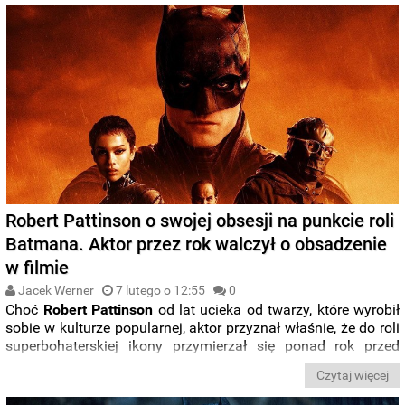
Robert Pattinson o swojej obsesji na punkcie roli
Batmana. Aktor przez rok walczył o obsadzenie
w filmie
Jacek Werner
7 lutego o 12:55
0
Choć
Robert Pattinson
od lat ucieka od twarzy, które wyrobił
sobie w kulturze popularnej, aktor przyznał właśnie, że do roli
superbohaterskiej ikony przymierzał się ponad rok przed
obsadzeniem w filmie
Matta Reeves
. Mimo dryfowania w
Czytaj więcej
stronę kina niezależnego, miał mieć obsesję na punkcie
castingu jako
Batman
.