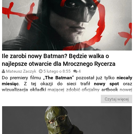
Ile zarobi nowy Batman? Będzie walka o
najlepsze otwarcie dla Mrocznego Rycerza
Mateusz Zaczyk
5 lutego o 8:55
4
Do premiery filmu „
The Batman
” pozostał już tylko
niecały
miesiąc
. Z tej okazji do sieci trafił
nowy
spot
oraz
wizualizacja
okładki
mającej zdobić oficjalny
artbook
nowej
produkcji
Matta Reevesa
. Pojawiły się też
pierwsze prognozy
Czytaj więcej
próbujące przewidzieć,
ile podczas swojego pobytu w kinach
będzie w stanie zebrać
nowe widowisko DC
Comics
. Czy
Robert
Pattinson
ma szansę, aby stanąć do walki z
poprzednim
Mrocznym
Rycerzem
o miano najlepszego
otwarcia dla filmu o
Batmanie
?