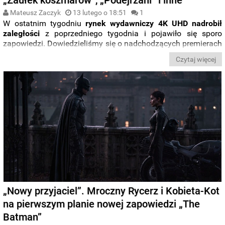
Mateusz Zaczyk
13 lutego o 18:51
1
W ostatnim tygodniu
rynek wydawniczy 4K UHD nadrobił
zaległości
z poprzedniego tygodnia i pojawiło się sporo
zapowiedzi. Dowiedzieliśmy się o nadchodzących premierach
wydań
Ultra HD Blu-ray
zarówno z kinowymi nowościami
Czytaj więcej
pokroju „
Zaułku koszmarów
”, jak i klasykami takimi jak
„
Deszczowa
piosenka
” czy „
Podejrzani
”. Nie zabrakło też
wieści z polskiego podwórka. Wszystkie zapowiedzi ze świata
Ultra HD Blu-ray
zebraliśmy dla Was w nowym wpisie z cyklu
„
Co nowego na 4K UHD?
”. Miłej lektury.
„Nowy przyjaciel”. Mroczny Rycerz i Kobieta-Kot
na pierwszym planie nowej zapowiedzi „The
Batman”