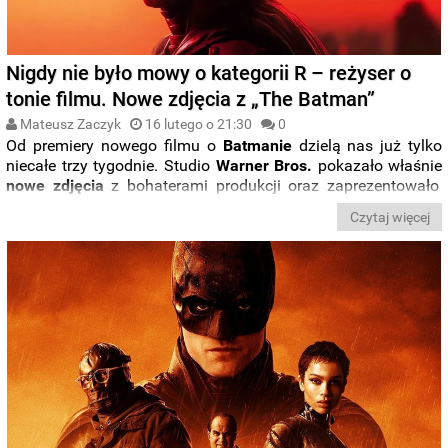
Nigdy nie było mowy o kategorii R – reżyser o
tonie filmu. Nowe zdjęcia z „The Batman”
Mateusz Zaczyk
16 lutego o 21:30
0
Od premiery nowego filmu o
Batmanie
dzielą nas już tylko
niecałe trzy tygodnie. Studio
Warner Bros.
pokazało właśnie
nowe zdjęcia
z bohaterami produkcji oraz zaprezentowało
kolejny
spot
. Z kolei reżyser
Matt
Reeves
zabrał głos w
Czytaj więcej
sprawie
kategorii wiekowej
nowej produkcji o
Mrocznym
Rycerzu
.