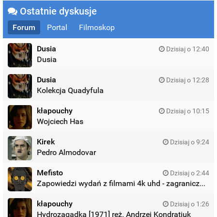
Ostatnie dyskusje
Forum
Portal
Filmoskop
Dusia
Dzisiaj o 12:40
Dusia
Dusia
Dzisiaj o 12:28
Kolekcja Quadyfula
kłapouchy
Dzisiaj o 10:15
Wojciech Has
Kirek
Dzisiaj o 9:24
Pedro Almodovar
Mefisto
Dzisiaj o 2:44
Zapowiedzi wydań z filmami 4k uhd - zagraniczne wydania
kłapouchy
Dzisiaj o 1:26
Hydrozagadka [1971] reż. Andrzej Kondratiuk