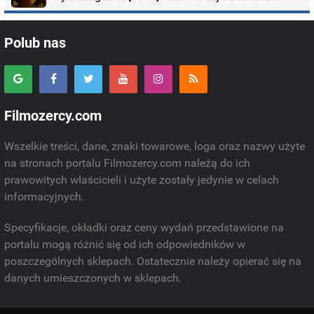
Polub nas
Filmozercy.com
Wszelkie treści, dane, znaki towarowe, loga oraz nazwy użyte
na stronach portalu Filmozercy.com należą do ich
prawowitych właścicieli i użyte zostały jedynie w celach
informacyjnych.
Specyfikacje, okładki oraz ceny wydań przedstawione na
portalu mogą różnić się od ich odpowiedników w
poszczególnych sklepach. Ostatecznie należy opierać się na
danych umieszczonych w sklepach.