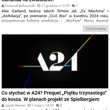
Emanuel Bobrowski
17 grudnia o 12:05
2
Alex Garland, twórca takich filmów jak „Ex Machina” i
„Anihilacja”, po premierze „Civil War” w kwietniu 2024 roku,
przygotowuje kolejną produkcję – „Warfare”. Nowy dramat
wojenny, osadzony podczas amerykańskiej inwazji na Irak w
Czytaj więcej
2006 roku, trafi do kin w 2025 roku.
Właśnie udostępniono
pierwszy zwiastun najnowszego dzieła Garlanda.
Co słychać w A24? Prequel „Piątku trzynastego”
do kosza. W planach projekt ze Spielbergiem
Jacek Werner
7 maja o 14:43
0