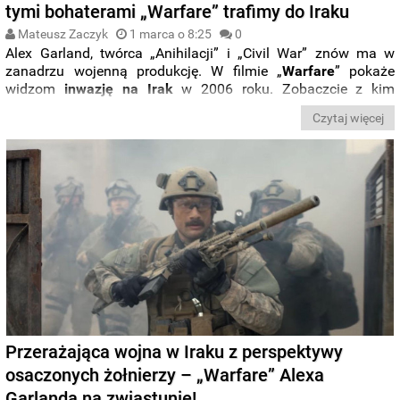
tymi bohaterami „Warfare” trafimy do Iraku
Mateusz Zaczyk
1 marca o 8:25
0
Alex Garland, twórca „Anihilacji” i „Civil War” znów ma w
zanadrzu wojenną produkcję. W filmie „
Warfare
” pokaże
widzom
inwazję
na
Irak
w 2006 roku. Zobaczcie z kim
trafimy na front. Ukazały się właśnie nowe plakaty z
Czytaj więcej
gwiazdami dramatu. Oto
Charles Melton
(„Riverdale”),
Joseph Quinn
(„Gladiator II”),
D’Pharaoh Woon-A-Tai
(„Rdzenni i wściekli”),
Kit Connor
(„Heartstopper”),
Noah
Centineo
(„Black Adam”) i
Will Poulter
(„The Bear”).
Przerażająca wojna w Iraku z perspektywy
osaczonych żołnierzy – „Warfare” Alexa
Garlanda na zwiastunie!