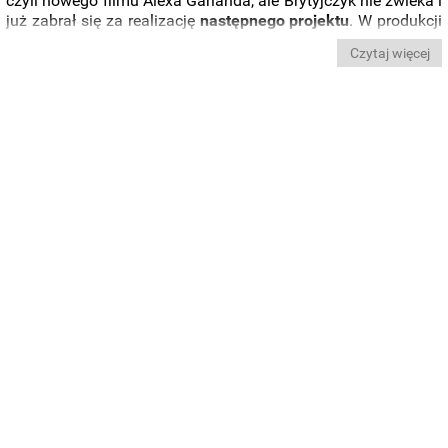
czyli nowego filmu Alexa Garlanda, ale Brytyjczyk nie zwleka i
już zabrał się za realizację
następnego projektu
. W produkcji
zatytułowanej „
Warfare
” ponownie połączy siły z
Rayem
Czytaj więcej
Mendozą
, który przy jego najbliższym filmie pełnił funkcję
konsultanta wojskowego
. Tym razem obaj znajdą się za
kamerą.