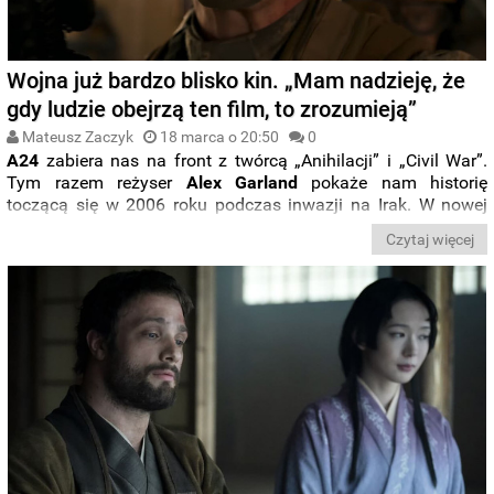
Wojna już bardzo blisko kin. „Mam nadzieję, że
gdy ludzie obejrzą ten film, to zrozumieją”
Mateusz Zaczyk
18 marca o 20:50
0
A24
zabiera nas na front z twórcą „Anihilacji” i „Civil War”.
Tym razem reżyser
Alex Garland
pokaże nam historię
toczącą się w 2006 roku podczas inwazji na Irak. W nowej
zapowiedzi
„Warfare”
zobaczycie, jak o produkcji mówią jej
Czytaj więcej
gwiazdy oraz sami autorzy.