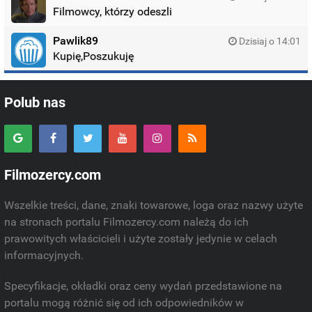
Filmowcy, którzy odeszli
Pawlik89
Dzisiaj o 14:01
Kupię,Poszukuję
Polub nas
Filmozercy.com
Wszelkie treści, dane, znaki towarowe, loga oraz nazwy użyte
na stronach portalu Filmozercy.com należą do ich
prawowitych właścicieli i użyte zostały jedynie w celach
informacyjnych.
Specyfikacje, okładki oraz ceny wydań przedstawione na
portalu mogą różnić się od ich odpowiedników w