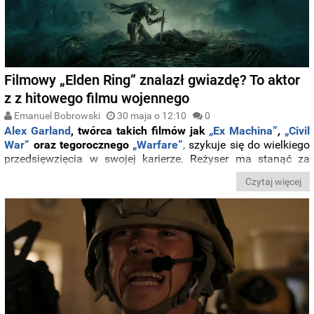
Filmowy „Elden Ring” znalazł gwiazdę? To aktor
z z hitowego filmu wojennego
Emanuel Bobrowski
30 maja o 12:10
0
Alex Garland
, twórca takich filmów jak
„
Ex Machina”
,
„Civil
War”
oraz tegorocznego
„Warfare”
,
szykuje się do wielkiego
przedsięwzięcia w swojej karierze. Reżyser ma stanąć za
kamerą aktorskiej adaptacji kultowej gry „Elden Ring”.
Do
Czytaj więcej
głównej roli rozważany jest
Kit Connor
– młody brytyjski
aktor znany z serialu Netflixa „Heartstopper” oraz
wspomnianego już świetnie ocenianego „Warfare”.