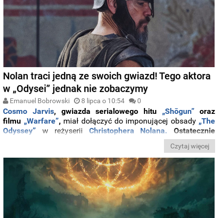
Nolan traci jedną ze swoich gwiazd! Tego aktora
w „Odysei” jednak nie zobaczymy
Emanuel Bobrowski
8 lipca o 10:54
0
Cosmo Jarvis
, gwiazda serialowego hitu
„Shōgun”
oraz
filmu
„Warfare”
,
miał dołączyć do imponującej obsady
„The
Odyssey”
w reżyserii
Christophera Nolana.
Ostatecznie
jednak aktor nie pojawi się w nadchodzącej superprodukcji.
Czytaj więcej