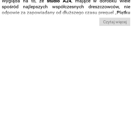
Wygląda na to, że
studio A24
, mające w dorobku wiele
spośród najlepszych współczesnych dreszczowców, nie
odpowie za zapowiadany od dłuższego czasu prequel „
Piątku
trzynastego
”. Serialowy projekt „
Crystal Lake
”, którym
Czytaj więcej
zajmował się
Bryan Fuller
(„Hannibal”) został anulowany
przez wytwórnię – sugeruje nowy raport. W ramach
pocieszenia zapowiedziano współpracę
A24
z samym
Stevenem Spielbergiem
.