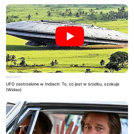
zdj. DC Comics
BUZZDAY
UFO zestrzelone w Indiach: To, co jest w środku, szokuje
(Wideo)
OBSERWUJ NAS W GOOGLE NEWS, BY BYĆ NA
BIEŻĄCO!