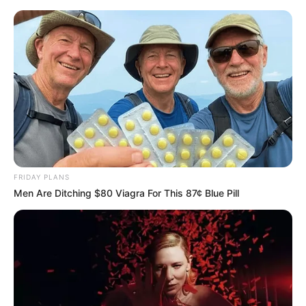
„Batman. Knightfall” tom 5: „Nowy
początek” – recenzja komiksu.
Robinów dwóch.
Mariusz
10 maja 2023
Artykuły
FRIDAY PLANS
Men Are Ditching $80 Viagra For This 87¢ Blue Pill