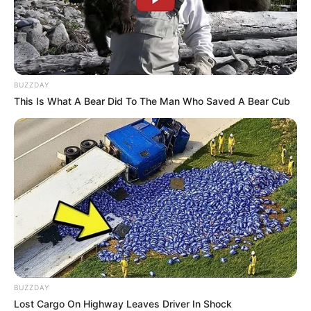
Wagner, M.D. Bright, John Cleary,
Kelley Jones, Barry Kitson, Disck
Giordano
Przekład
Tomasz Sidorkiewicz
Oprawa
twarda
BUZZDAY
Liczba stron
552
This Is What A Bear Did To The Man Who Saved A Bear Cub
Druk
kolor
Format
170x260 mm
Wydawnictwo oryginału
DC
Data premiery
26.04.2023
Dziękujemy wydawnictwu
Egmont
za udostępnienie
egzemplarza komiksu.
BUZZDAY
Lost Cargo On Highway Leaves Driver In Shock