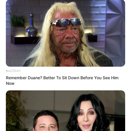
BUZZDAY
Remember Duane? Better To Sit Down Before You See Him
Now
Oceny końcowe komiksu „
Batman. Knightfall” tom
5: „Nowy początek
”
4
Scenariusz