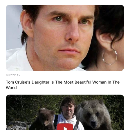
BUZZDAY
Specyfikacja
Tom Cruise's Daughter Is The Most Beautiful Woman In The
World
Chuck Dixon, Doug Moench, Alan
Scenariusz
Grant,
Tom Grummett, Mike Gustovich,
Bret Blevins, Lee Weeks, Phil
Jimenez, Graham Nolan, Ron
Rysunki