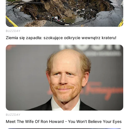
515, Batman: Shadow of the Bat #32-35, Detective Comics
#679-682, Nightwing: Alfred's Return #1
oraz
Batman:
Vengeance of Bane #2
.
BUZZDAY
Ziemia się zapadła: szokujące odkrycie wewnątrz krateru!
BUZZDAY
Meet The Wife Of Ron Howard - You Won't Believe Your Eyes