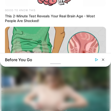
GOOD TO KNOW THIS
This 2-Minute Test Reveals Your Real Brain Age - Most
People Are Shocked!
Before You Go
DIGESTIVE HEALTH US
Old Remedy For Hemorrhoids Makes A Surprising Comeback