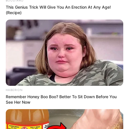
BOOSTARO
Na szczęście Tim Drake i Dick Grayson, w przeciwieństwie do
This Genius Trick Will Give You An Erection At Any Age!
głównego bohatera tomu 3, budzą przynajmniej pewną
(Recipe)
sympatię czytelnika, a ich los nie staje się mu z czasem
obojętny. Nieco przeszkadzał mi jedynie fakt, że Grayson jest
nieco zbyt podobny z wyglądu do Bruce'a i u niektórych
spośród licznej grupy rysowników odpowiedzialnych za ten
tom, właściwie wygląda jak on. Prócz Two-Face'a nasi
bohaterowie staną twarzą w twarz również z
Brzuchomówcą,
Killer Crockiem, Szczurołapem
czy też znanym z tomu
trzeciego
Komornikiem
. Znajdzie się także miejsce na wątek
dziewczyny Tima Drake'a, kryzys w małżeństwie komisarza
Gordona i jego (uzasadnione) wątpliwości związane z
człowiekiem ukrywającym pod maskę nietoperza.
HABERION
Remember Honey Boo Boo? Better To Sit Down Before You
See Her Now