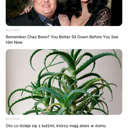
4
Rysunki
5
Tłumaczenie
5
BUZZDAY
Wydanie
Remember Chaz Bono? You Better Sit Down Before You See
Him Now
4
Przystępność*
4
Średnia
Oceny przyznawane są w skali od 1 do 6.
* Przystępność – stopień zrozumiałości komiksu dla nowego
czytelnika, który nie zna poprzednich albumów z danej serii
lub uniwersum.
BUZZDAY
Oto co dzieje się z ludźmi, którzy mają aloes w domu