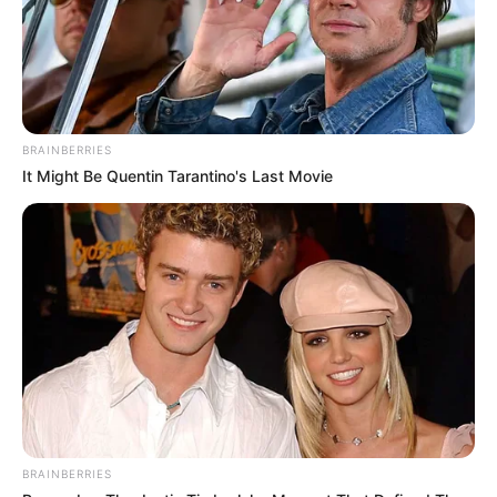
Facebook
Twitter
Google+
Tagi:
Bane
Batman
Batman Knightfall Tom 5
DC
Egmont
Knightfall
Komiksy
Nowy początek
recenzja
Recenzja komiksu
Recenzje
BRAINBERRIES
It Might Be Quentin Tarantino's Last Movie
BRAINBERRIES