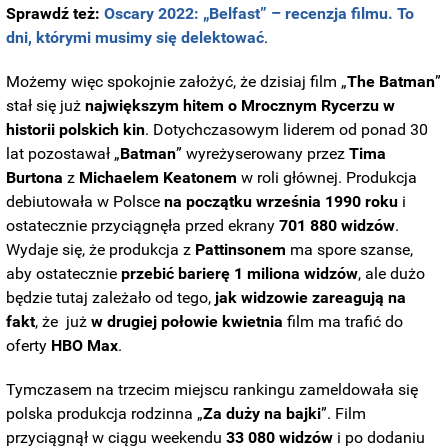
Sprawdź też:
Oscary 2022: „Belfast” – recenzja filmu. To
dni, którymi musimy się delektować
.
Możemy więc spokojnie założyć, że dzisiaj film „
The
Batman
”
stał się już
największym hitem o Mrocznym Rycerzu w
historii polskich kin
. Dotychczasowym liderem od ponad 30
lat pozostawał „
Batman
” wyreżyserowany przez
Tima
Burtona
z
Michaelem
Keatonem
w roli głównej. Produkcja
debiutowała w Polsce
na początku września 1990 roku
i
ostatecznie przyciągnęła przed ekrany
701 880 widzów
.
Wydaje się, że produkcja z
Pattinsonem
ma spore szanse,
aby ostatecznie
przebić barierę 1 miliona widzów
, ale dużo
będzie tutaj zależało od tego,
jak widzowie zareagują na
fakt
, że już
w drugiej połowie kwietnia
film ma trafić do
oferty
HBO
Max
.
Tymczasem na trzecim miejscu rankingu zameldowała się
polska produkcja rodzinna „
Za duży na bajki
”. Film
przyciągnął w ciągu weekendu
33 080 widzów
i po dodaniu