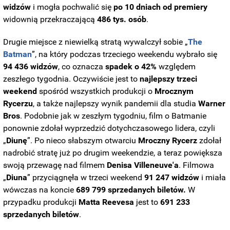
widzów
i mogła pochwalić się
po 10 dniach od premiery
widownią przekraczającą
486 tys. osób
.
Drugie miejsce z niewielką stratą wywalczył sobie „
The
Batman
”, na który podczas trzeciego weekendu wybrało się
94 436 widzów
, co oznacza
spadek o 42%
względem
zeszłego tygodnia. Oczywiście jest to
najlepszy trzeci
weekend
spośród wszystkich produkcji o
Mrocznym
Rycerzu
, a także najlepszy wynik pandemii dla studia
Warner
Bros
. Podobnie jak w zeszłym tygodniu, film o Batmanie
ponownie zdołał wyprzedzić dotychczasowego lidera, czyli
„
Diunę
”. Po nieco słabszym otwarciu
Mroczny Rycerz
zdołał
nadrobić stratę już po drugim weekendzie, a teraz powiększa
swoją przewagę nad filmem
Denisa Villeneuve'a
. Filmowa
„
Diuna
” przyciągnęła w trzeci weekend
91 247 widzów
i miała
wówczas na koncie
689 799 sprzedanych biletów.
W
przypadku produkcji
Matta
Reevesa
jest to
691 233
sprzedanych biletów
.