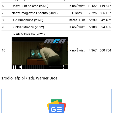
6
Ups2! Bunt na arce (2020)
Kino Świat
10 655
119 677
7
Nasze magiczne Encanto (2021)
Disney
7 726
535 157
8
Cud Guadalupe (2020)
Rafael Film
5 239
42 432
9
Bunkier strachu (2022)
Kino Świat
5 188
24 105
Skarb Mikołajka (2021)
10
Kino Świat
4 367
500 754
źródło: sfp.pl / zdj. Warner Bros.