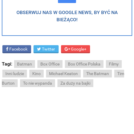
OBSERWUJ NAS W GOOGLE NEWS, BY BYĆ NA
BIEŻĄCO!
Facebook
Twitter
Google+
Tagi:
Batman
Box Office
Box Office Polska
Filmy
Inni ludzie
Kino
Michael Keaton
The Batman
Tim
Burton
To nie wypanda
Za duży na bajki