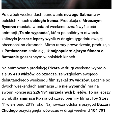
Po dwóch weekendach panowanie
nowego
Batmana
w
polskich kinach
dobiegło
końca
. Produkcja o
Mrocznym
Rycerzu
musiała w ostatni weekend uznać wyższość
animacji „
To nie wypanda
”, która po solidnym otwarciu
zaliczyła
jeszcze lepszy wynik
w drugim tygodniu swojej
obecności na ekranach. Mimo utraty prowadzenia, produkcja
z
Pattinsonem
stała się już
najpopularniejszym filmem o
Batmanie
goszczącym w polskich kinach.
Na animowaną produkcję
Pixara
w drugi weekend wybrało
się
95 419 widzów
, co oznacza, że względem swojego
debiutanckiego weekendu film zyskał
3% widzów
. Łącznie po
dwóch weekendach animacja „
To nie wypanda
” ma na
swoim koncie już
226 991 sprzedanych biletów
. To najlepszy
wynik dla
animacji Pixara
od czasu premiry filmu „
Toy Story
4
” w sierpniu 2019 roku. Najnowsza odsłona przygód
Buzza
i
Chudego
przyciągnęła wówczas w drugi weekend
104 791