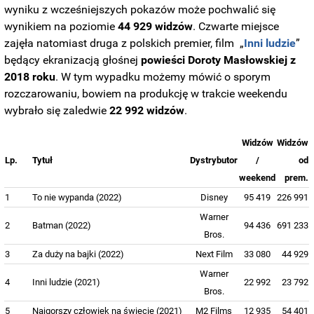
wyniku z wcześniejszych pokazów może pochwalić się
wynikiem na poziomie
44 929 widzów
. Czwarte miejsce
zajęła natomiast druga z polskich premier, film „
Inni ludzie
”
będący ekranizacją głośnej
powieści Doroty Masłowskiej z
2018 roku
. W tym wypadku możemy mówić o sporym
rozczarowaniu, bowiem na produkcję w trakcie weekendu
wybrało się zaledwie
22 992 widzów
.
Widzów
Widzów
Lp.
Tytuł
Dystrybutor
/
od
weekend
prem.
1
To nie wypanda (2022)
Disney
95 419
226 991
Warner
2
Batman (2022)
94 436
691 233
Bros.
3
Za duży na bajki (2022)
Next Film
33 080
44 929
Warner
4
Inni ludzie (2021)
22 992
23 792
Bros.
5
Najgorszy człowiek na świecie (2021)
M2 Films
12 935
54 401